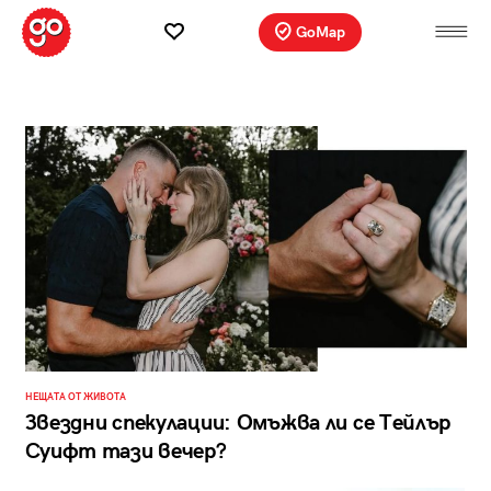
GoMap
НЕЩАТА ОТ ЖИВОТА
Звездни спекулации: Омъжва ли се Tейлър
Суифт тази вечер?