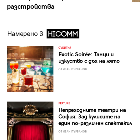
разстройства
Намерено в
СЪБИТИЯ
Exotic Soirée: Танци и
изкуство с дъх на лято
ОТ ИВАН ПЪРВАНОВ
FEATURE
Непреходните театри на
София: Зад кулисите на
един по-различен спектакъл
ОТ ИВАН ПЪРВАНОВ