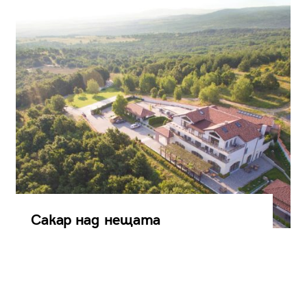
Сакар над нещата