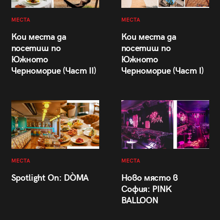
МЕСТА
МЕСТА
Кои места да
Кои места да
посетиш по
посетиш по
Южното
Южното
Черноморие (Част II)
Черноморие (Част I)
МЕСТА
МЕСТА
Spotlight On: DÒMA
Ново място в
София: PINK
BALLOON