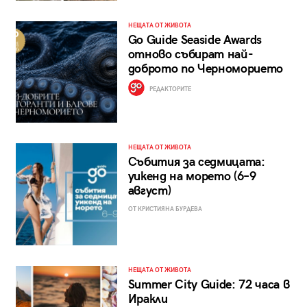
НЕЩАТА ОТ ЖИВОТА
Go Guide Seaside Awards
отново събират най-
доброто по Черноморието
РЕДАКТОРИТЕ
НЕЩАТА ОТ ЖИВОТА
Събития за седмицата:
уикенд на морето (6–9
август)
ОТ КРИСТИЯНА БУРДЕВА
НЕЩАТА ОТ ЖИВОТА
Summer City Guide: 72 часа в
Иракли