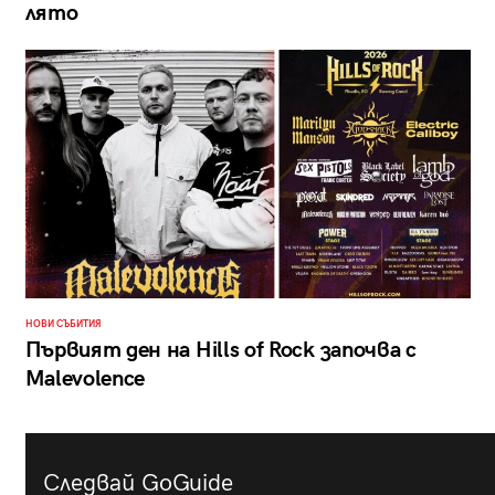
лято
НОВИ СЪБИТИЯ
Първият ден на Hills of Rock започва с
Malevolence
Следвай GoGuide