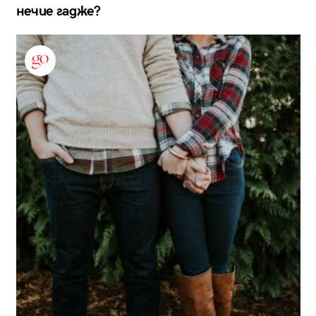
нечие гадже?