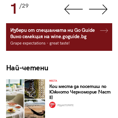
1
/29
Избери от специалната ни Go Guide
вино селекция на wine.goguide.bg
Grape expectations - great taste!
Най-четени
МЕСТА
Кои места да посетиш по
Южното Черноморие (Част
II)
РЕДАКТОРИТЕ