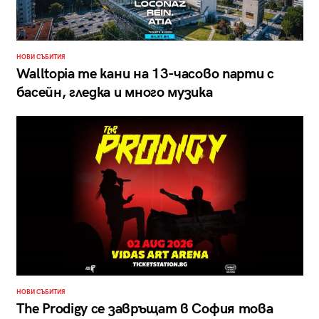
НОВИ СЪБИТИЯ
Walltopia те кани на 13-часово парти с
басейн, гледка и много музика
НОВИ СЪБИТИЯ
The Prodigy се завръщат в София това