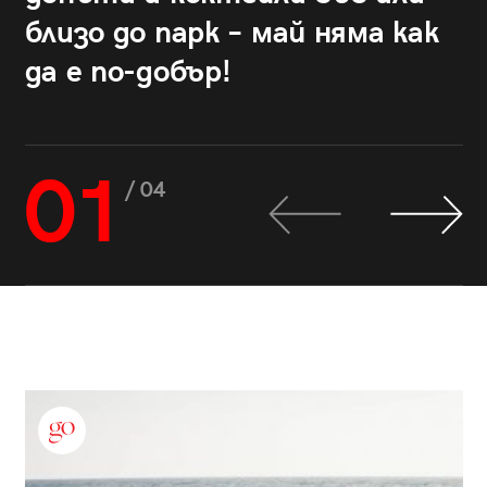
близо до парк – май няма как
да е по-добър!
01
/ 04