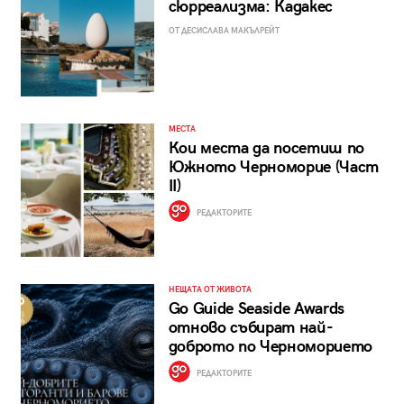
сюрреализма: Кадакес
ОТ ДЕСИСЛАВА МАКЪЛРЕЙТ
МЕСТА
Кои места да посетиш по
Южното Черноморие (Част
II)
РЕДАКТОРИТЕ
НЕЩАТА ОТ ЖИВОТА
Go Guide Seaside Awards
отново събират най-
доброто по Черноморието
РЕДАКТОРИТЕ