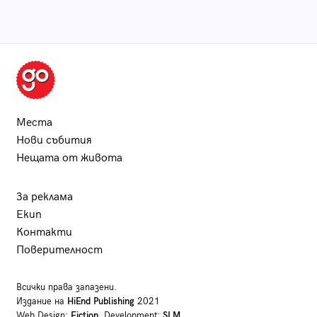
Места
Нови събития
Нещата от живота
За реклама
Екип
Контакти
Поверителност
Всички права запазени.
Издание на
HiEnd Publishing
2021
Web Design:
Fiction
, Development:
SLM