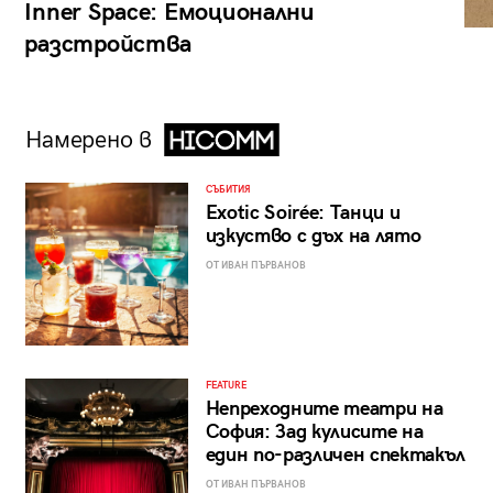
Inner Space: Емоционални
разстройства
Намерено в
СЪБИТИЯ
Exotic Soirée: Танци и
изкуство с дъх на лято
ОТ ИВАН ПЪРВАНОВ
FEATURE
Непреходните театри на
София: Зад кулисите на
един по-различен спектакъл
ОТ ИВАН ПЪРВАНОВ