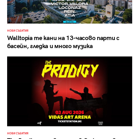
НОВИ СЪБИТИЯ
Walltopia те кани на 13-часово парти с
басейн, гледка и много музика
НОВИ СЪБИТИЯ