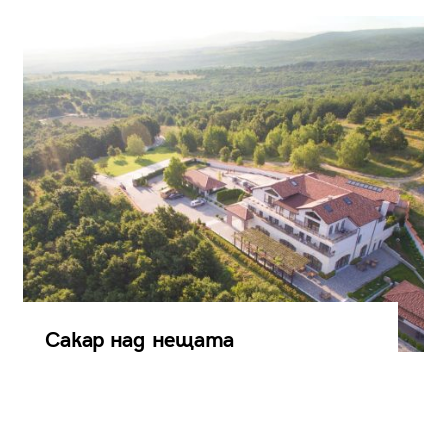
Сакар над нещата