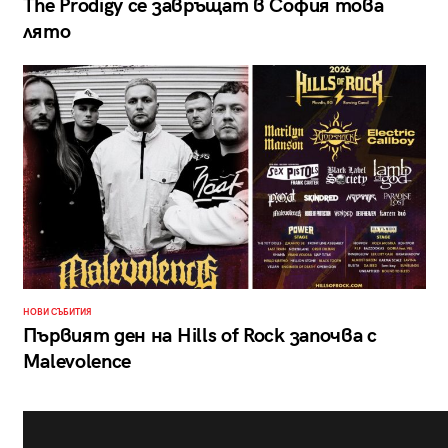
The Prodigy се завръщат в София това
лято
НОВИ СЪБИТИЯ
Първият ден на Hills of Rock започва с
Malevolence