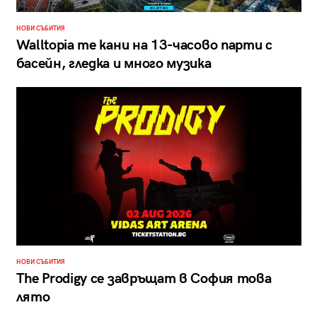
НОВИ СЪБИТИЯ
Walltopia те кани на 13-часово парти с
басейн, гледка и много музика
НОВИ СЪБИТИЯ
The Prodigy се завръщат в София това
лято