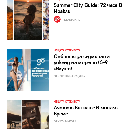
Summer City Guide: 72 часа в
Иракли
РЕДАКТОРИТЕ
НЕЩАТА ОТ ЖИВОТА
Събития за седмицата:
уикенд на морето (6–9
август)
ОТ КРИСТИЯНА БУРДЕВА
НЕЩАТА ОТ ЖИВОТА
Лятото винаги е в минало
време
ОТ КАТИ МИКОВА