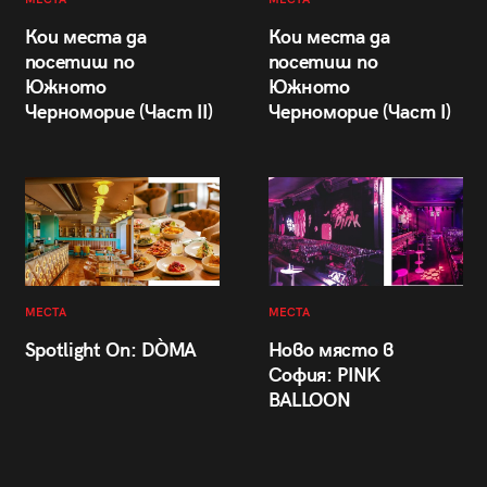
Кои места да
Кои места да
посетиш по
посетиш по
Южното
Южното
Черноморие (Част II)
Черноморие (Част I)
МЕСТА
МЕСТА
Spotlight On: DÒMA
Ново място в
София: PINK
BALLOON