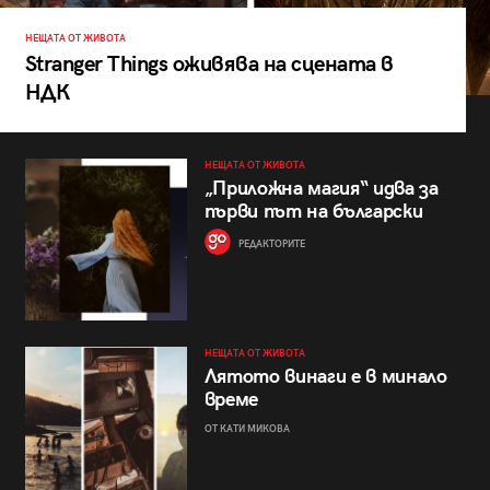
НЕЩАТА ОТ ЖИВОТА
Stranger Things оживява на сцената в
НДК
НЕЩАТА ОТ ЖИВОТА
„Приложна магия“ идва за
първи път на български
РЕДАКТОРИТЕ
НЕЩАТА ОТ ЖИВОТА
Лятото винаги е в минало
време
ОТ КАТИ МИКОВА