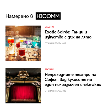
Намерено в
СЪБИТИЯ
Exotic Soirée: Танци и
изкуство с дъх на лято
ОТ ИВАН ПЪРВАНОВ
FEATURE
Непреходните театри на
София: Зад кулисите на
един по-различен спектакъл
ОТ ИВАН ПЪРВАНОВ