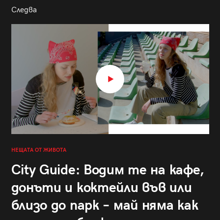
Следва
НЕЩАТА ОТ ЖИВОТА
City Guide: Водим те на кафе,
донъти и коктейли във или
близо до парк – май няма как