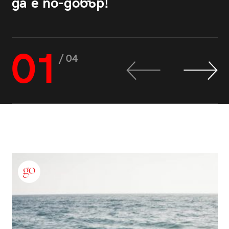
да е по-добър!
01
/ 04