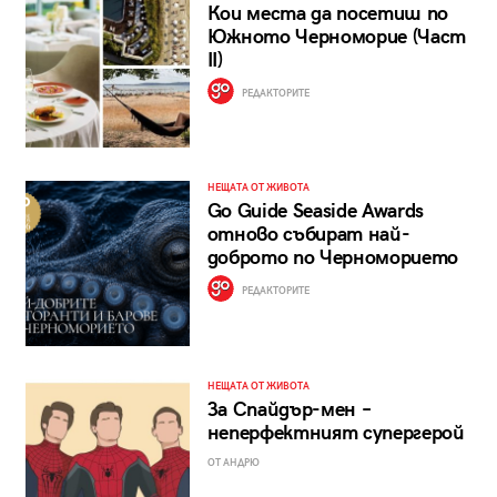
Кои места да посетиш по
Южното Черноморие (Част
II)
РЕДАКТОРИТЕ
НЕЩАТА ОТ ЖИВОТА
Go Guide Seaside Awards
отново събират най-
доброто по Черноморието
РЕДАКТОРИТЕ
НЕЩАТА ОТ ЖИВОТА
За Спайдър-мен –
неперфектният супергерой
ОТ АНДРЮ