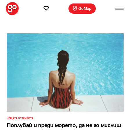
GoMap
НЕЩАТА ОТ ЖИВОТА
Поплувай и преди морето, да не го мислиш