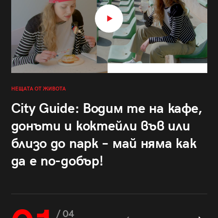
НЕЩАТА ОТ ЖИВОТА
City Guide: Водим те на кафе,
донъти и коктейли във или
близо до парк – май няма как
да е по-добър!
/ 04