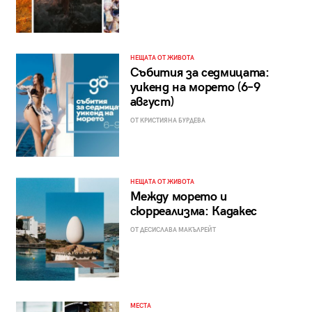
НЕЩАТА ОТ ЖИВОТА
Събития за седмицата:
уикенд на морето (6–9
август)
ОТ КРИСТИЯНА БУРДЕВА
НЕЩАТА ОТ ЖИВОТА
Между морето и
сюрреализма: Кадакес
ОТ ДЕСИСЛАВА МАКЪЛРЕЙТ
МЕСТА