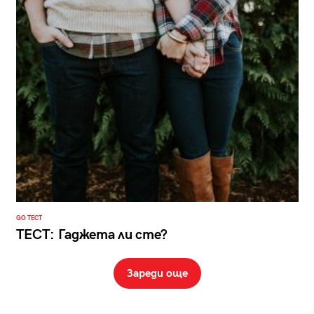
GO ТЕСТ
ТЕСТ: Гаджета ли сте?
Зареди още