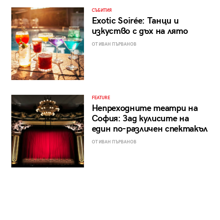
СЪБИТИЯ
Exotic Soirée: Танци и
изкуство с дъх на лято
ОТ ИВАН ПЪРВАНОВ
FEATURE
Непреходните театри на
София: Зад кулисите на
един по-различен спектакъл
ОТ ИВАН ПЪРВАНОВ