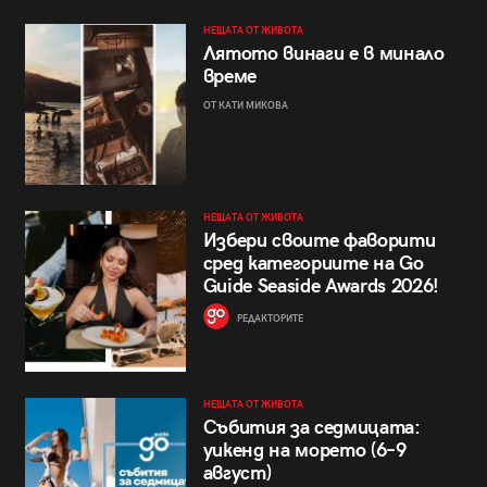
НЕЩАТА ОТ ЖИВОТА
Лятото винаги е в минало
време
ОТ КАТИ МИКОВА
НЕЩАТА ОТ ЖИВОТА
Избери своите фаворити
сред категориите на Go
Guide Seaside Awards 2026!
РЕДАКТОРИТЕ
НЕЩАТА ОТ ЖИВОТА
Събития за седмицата:
уикенд на морето (6–9
август)