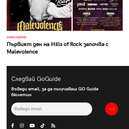
НОВИ СЪБИТИЯ
Първият ден на Hills of Rock започва с
Malevolence
Следвай GoGuide
Въведи email, за да получаваш GO Guide
бюлетин