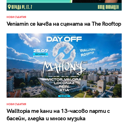
НОВИ СЪБИТИЯ
Veniamin се качва на сцената на The Rooftop
НОВИ СЪБИТИЯ
Walltopia те кани на 13-часово парти с
басейн, гледка и много музика