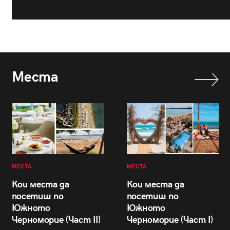
Места
МЕСТА
МЕСТА
Кои места да
Кои места да
посетиш по
посетиш по
Южното
Южното
Черноморие (Част II)
Черноморие (Част I)