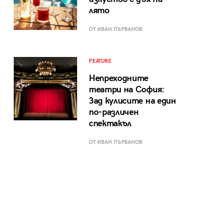
лято
ОТ ИВАН ПЪРВАНОВ
FEATURE
Непреходните
театри на София:
Зад кулисите на един
по-различен
спектакъл
ОТ ИВАН ПЪРВАНОВ