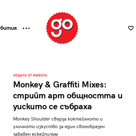
ъбития
НЕЩАТА ОТ ЖИВОТА
Monkey & Graffiti Mixes:
стрийт арт общността и
уискито се събраха
Monkey Shoulder свърза коктейлното и
уличното изкуство за един своеобразен
забавен ескейпизъм