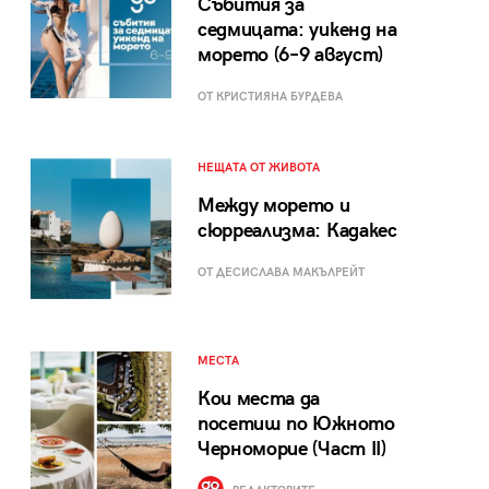
Събития за
седмицата: уикенд на
морето (6–9 август)
ОТ КРИСТИЯНА БУРДЕВА
НЕЩАТА ОТ ЖИВОТА
Между морето и
сюрреализма: Кадакес
ОТ ДЕСИСЛАВА МАКЪЛРЕЙТ
МЕСТА
Кои места да
посетиш по Южното
Черноморие (Част II)