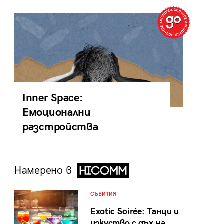
Inner Space:
Емоционални
разстройства
Намерено в
СЪБИТИЯ
Exotic Soirée: Танци и
изкуство с дъх на