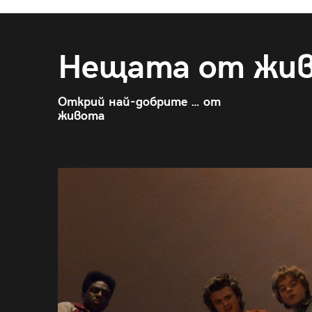
Нещата от жи
Открий най-добрите … от
живота