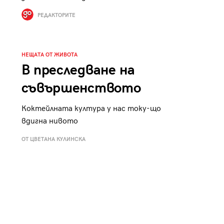
к
Tender is the Wine – Какво
РЕДАКТОРИТЕ
чаша
се пие на Лазурния бряг
НЕЩАТА ОТ ЖИВОТА
В преследване на
съвършенството
29
/29
Коктейлната култура у нас току-що
вдигна нивото
ОТ ЦВЕТАНА КУЛИНСКА