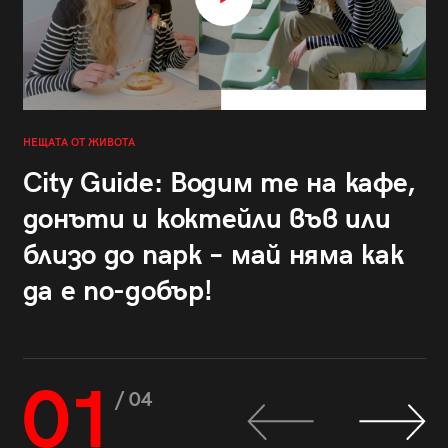
НЕЩАТА ОТ ЖИВОТА
City Guide: Водим те на кафе,
донъти и коктейли във или
близо до парк – май няма как
да е по-добър!
01
/ 04