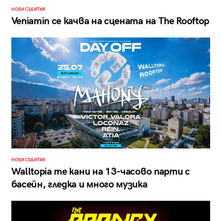
НОВИ СЪБИТИЯ
Veniamin се качва на сцената на The Rooftop
НОВИ СЪБИТИЯ
Walltopia те кани на 13-часово парти с
басейн, гледка и много музика