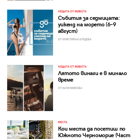
НЕЩАТА ОТ ЖИВОТА
Събития за седмицата:
уикенд на морето (6–9
август)
ОТ КРИСТИЯНА БУРДЕВА
НЕЩАТА ОТ ЖИВОТА
Лятото винаги е в минало
време
ОТ КАТИ МИКОВА
МЕСТА
Кои места да посетиш по
Южното Черноморие (Част