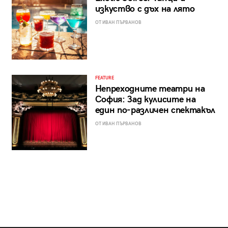
изкуство с дъх на лято
ОТ ИВАН ПЪРВАНОВ
FEATURE
Непреходните театри на
София: Зад кулисите на
един по-различен спектакъл
ОТ ИВАН ПЪРВАНОВ