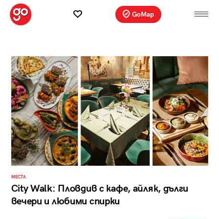
GoMap
МЕСТА
City Walk: Пловдив с кафе, айляк, дълги
вечери и любими спирки