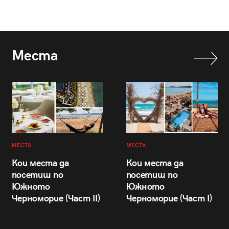
Места
МЕСТА
МЕСТА
Кои места да
Кои места да
посетиш по
посетиш по
Южното
Южното
Черноморие (Част II)
Черноморие (Част I)