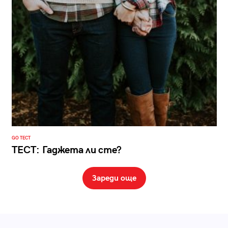
GO ТЕСТ
ТЕСТ: Гаджета ли сте?
Зареди още