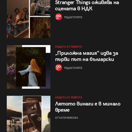
Stranger Things оживява на
сцената в НДК
РЕДАКТОРИТЕ
НЕЩАТА ОТ ЖИВОТА
„Приложна магия“ идва за
първи път на български
РЕДАКТОРИТЕ
НЕЩАТА ОТ ЖИВОТА
Лятото винаги е в минало
време
ОТ КАТИ МИКОВА