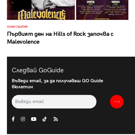
НОВИ СЪБИТИЯ
Първият ден на Hills of Rock започва с
Malevolence
Следвай GoGuide
Въведи email, за да получаваш GO Guide
бюлетин