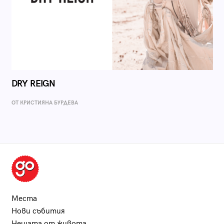
DRY REIGN
ОТ КРИСТИЯНА БУРДЕВА
Места
Нови събития
Нещата от живота