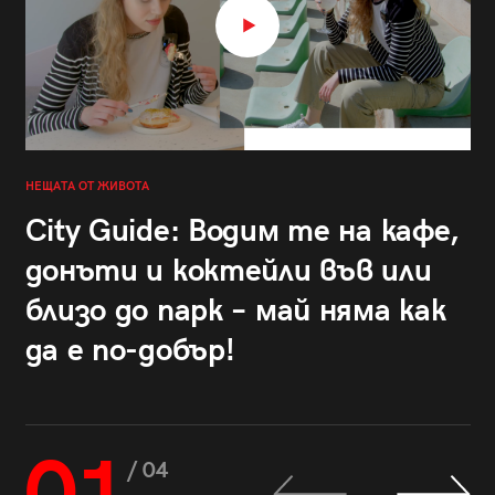
НЕЩАТА ОТ ЖИВОТА
City Guide: Водим те на кафе,
донъти и коктейли във или
близо до парк – май няма как
да е по-добър!
/ 04