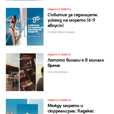
НЕЩАТА ОТ ЖИВОТА
Събития за седмицата:
уикенд на морето (6–9
август)
ОТ КРИСТИЯНА БУРДЕВА
НЕЩАТА ОТ ЖИВОТА
Лятото винаги е в минало
време
ОТ КАТИ МИКОВА
НЕЩАТА ОТ ЖИВОТА
Между морето и
сюрреализма: Кадакес