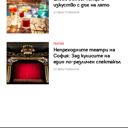
изкуство с дъх на лято
ОТ ИВАН ПЪРВАНОВ
FEATURE
Непреходните театри на
София: Зад кулисите на
един по-различен спектакъл
ОТ ИВАН ПЪРВАНОВ