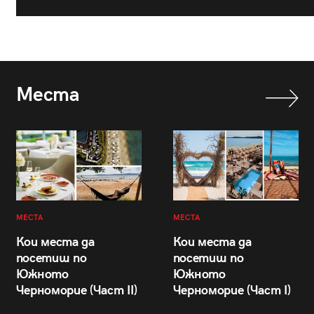
Места
МЕСТА
МЕСТА
Кои места да
Кои места да
посетиш по
посетиш по
Южното
Южното
Черноморие (Част II)
Черноморие (Част I)