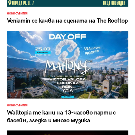
НОВИ СЪБИТИЯ
Veniamin се качва на сцената на The Rooftop
НОВИ СЪБИТИЯ
Walltopia те кани на 13-часово парти с
басейн, гледка и много музика