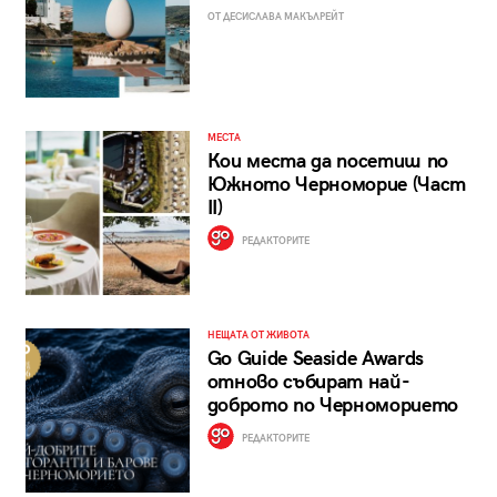
ОТ ДЕСИСЛАВА МАКЪЛРЕЙТ
МЕСТА
Кои места да посетиш по
Южното Черноморие (Част
II)
РЕДАКТОРИТЕ
НЕЩАТА ОТ ЖИВОТА
Go Guide Seaside Awards
отново събират най-
доброто по Черноморието
РЕДАКТОРИТЕ