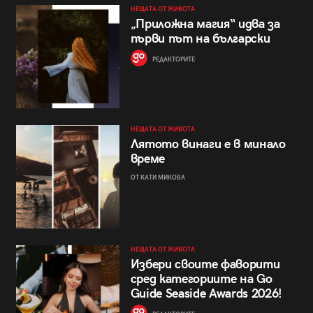
НЕЩАТА ОТ ЖИВОТА
„Приложна магия“ идва за
първи път на български
РЕДАКТОРИТЕ
НЕЩАТА ОТ ЖИВОТА
Лятото винаги е в минало
време
ОТ КАТИ МИКОВА
НЕЩАТА ОТ ЖИВОТА
Избери своите фаворити
сред категориите на Go
Guide Seaside Awards 2026!