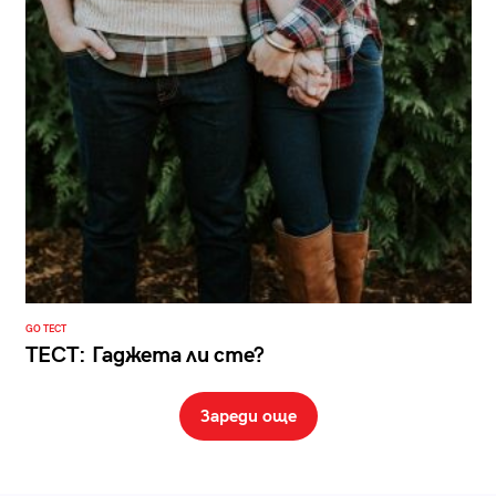
GO ТЕСТ
ТЕСТ: Гаджета ли сте?
Зареди още