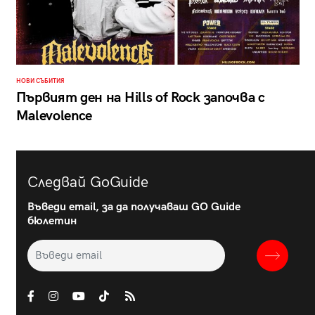
НОВИ СЪБИТИЯ
Първият ден на Hills of Rock започва с
Malevolence
Следвай GoGuide
Въведи email, за да получаваш GO Guide
бюлетин