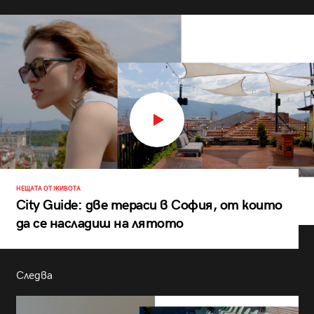
НЕЩАТА ОТ ЖИВОТА
City Guide: две тераси в София, от които
да се насладиш на лятото
Следва