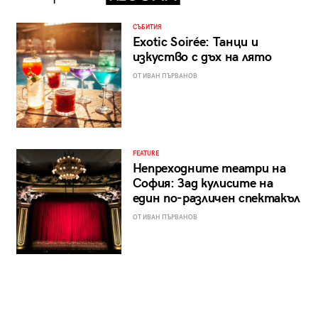
СЪБИТИЯ
Exotic Soirée: Танци и
изкуство с дъх на лято
ОТ ИВАН ПЪРВАНОВ
FEATURE
Непреходните театри на
София: Зад кулисите на
един по-различен спектакъл
ОТ ИВАН ПЪРВАНОВ