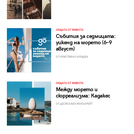
НЕЩАТА ОТ ЖИВОТА
Събития за седмицата:
уикенд на морето (6–9
август)
ОТ КРИСТИЯНА БУРДЕВА
НЕЩАТА ОТ ЖИВОТА
Между морето и
сюрреализма: Кадакес
ОТ ДЕСИСЛАВА МАКЪЛРЕЙТ