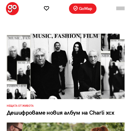
GoMap
НЕЩАТА ОТ ЖИВОТА
Дешифроваме новия албум на Charli xcx