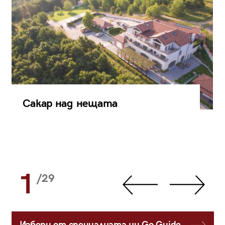
Сакар над нещата
1
/29