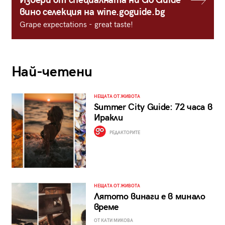
Избери от специалната ни Go Guide
вино селекция на wine.goguide.bg
Grape expectations - great taste!
Най-четени
НЕЩАТА ОТ ЖИВОТА
Summer City Guide: 72 часа в
Иракли
РЕДАКТОРИТЕ
НЕЩАТА ОТ ЖИВОТА
Лятото винаги е в минало
време
ОТ КАТИ МИКОВА