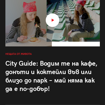
НЕЩАТА ОТ ЖИВОТА
City Guide: Водим те на кафе,
донъти и коктейли във или
близо до парк – май няма как
да е по-добър!