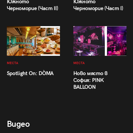
Южното
Южното
Черноморие (Част II)
Черноморие (Част I)
МЕСТА
МЕСТА
Spotlight On: DÒMA
Ново място в
София: PINK
BALLOON
Видео