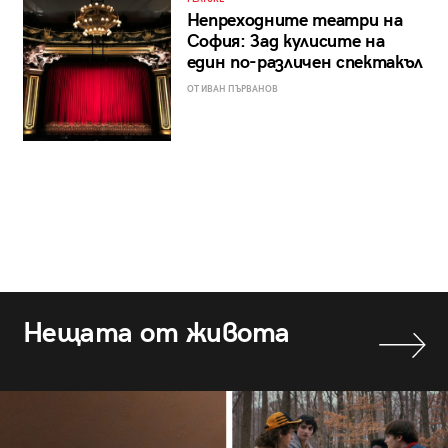
Непреходните театри на
София: Зад кулисите на
един по-различен спектакъл
ОТ ИВАН ПЪРВАНОВ
Нещата от живота