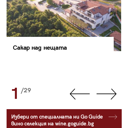
Сакар над нещата
1
/29
Избери от специалната ни Go Guide
вино селекция на wine.goguide.bg