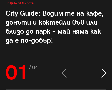
НЕЩАТА ОТ ЖИВОТА
City Guide: Водим те на кафе,
донъти и коктейли във или
близо до парк – май няма как
да е по-добър!
01
/ 04