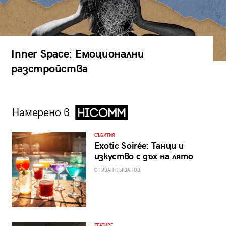
Inner Space: Емоционални
разстройства
Намерено в
СЪБИТИЯ
Exotic Soirée: Танци и
изкуство с дъх на лято
ОТ ИВАН ПЪРВАНОВ
FEATURE