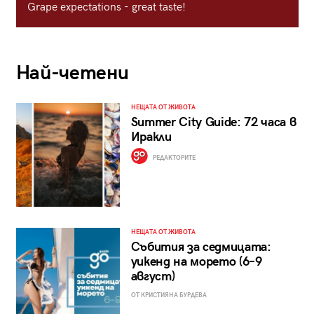
Grape expectations - great taste!
Най-четени
НЕЩАТА ОТ ЖИВОТА
Summer City Guide: 72 часа в
Иракли
РЕДАКТОРИТЕ
НЕЩАТА ОТ ЖИВОТА
Събития за седмицата:
уикенд на морето (6–9
август)
ОТ КРИСТИЯНА БУРДЕВА