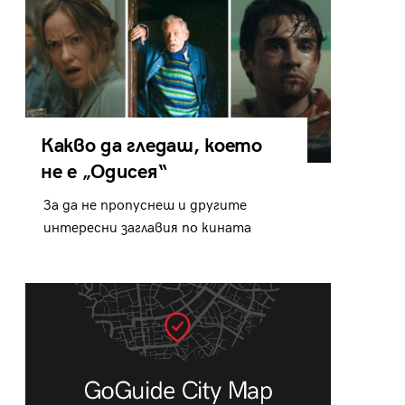
Какво да гледаш, което
не е „Одисея“
За да не пропуснеш и другите
интересни заглавия по кината