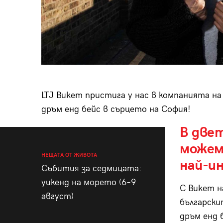
LTJ Bukem пристига у нас в компанията на
дръм енд бейс в сърцето на София!
В двет
можем
НЕЩАТА ОТ ЖИВОТА
най-и
Събития за седмицата:
уикенд на морето (6–9
С Bukem н
август)
български
дръм енд б