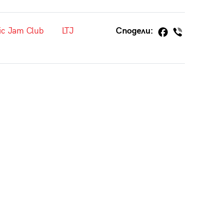
ic Jam Club
LTJ
Сподели: