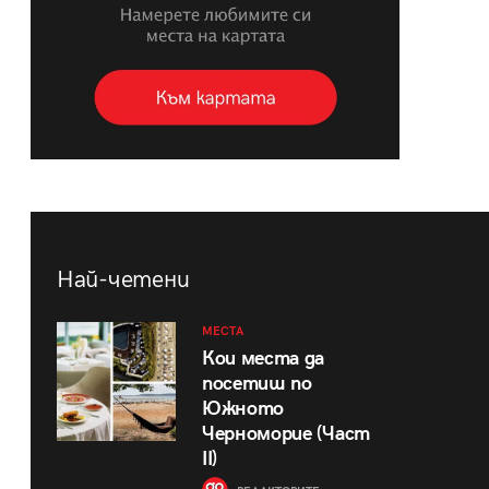
Най-четени
МЕСТА
Кои места да
посетиш по
Южното
Черноморие (Част
II)