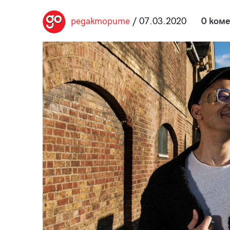
пания
редакторите
/ 07.03.2020
0 ком
28
/29