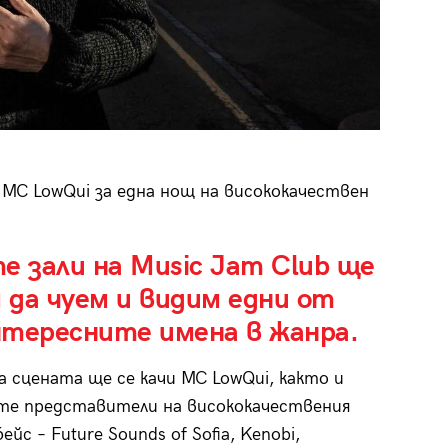
 MC LowQui за една нощ на висококачествен
е зали на Music Jam Club ще
 да чуем и видим едни от
нтересните имена в жанра.
а сцената ще се качи MC LowQui, както и
те представители на висококачествения
ейс – Future Sounds of Sofia, Kenobi,