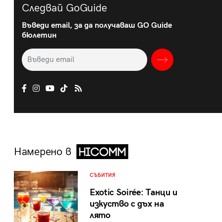
Следвай GoGuide
Въведи email, за да получаваш GO Guide
бюлетин
Намерено в
СЪБИТИЯ
Exotic Soirée: Танци и
изкуство с дъх на
лято