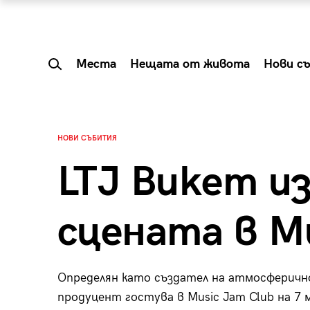
Места
Нещата от живота
Нови с
НОВИ СЪБИТИЯ
LTJ Bukem из
сцената в M
Определян като създател на атмосферичн
 Shareable:
Summer Prelude: ка
продуцент гостува в Music Jam Club на 7
лги вечери и
започва лятото в 