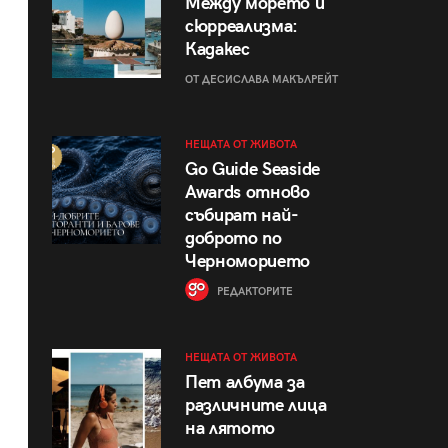
Между морето и
сюрреализма:
Кадакес
ОТ ДЕСИСЛАВА МАКЪЛРЕЙТ
НЕЩАТА ОТ ЖИВОТА
Go Guide Seaside
Awards отново
събират най-
доброто по
Черноморието
РЕДАКТОРИТЕ
НЕЩАТА ОТ ЖИВОТА
Пет албума за
различните лица
на лятото