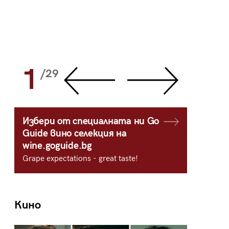
1
2
/29
/
Избери от специалната ни Go
Guide вино селекция на
wine.goguide.bg
Grape expectations - great taste!
Кино