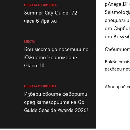
pAnega,DTK
НЕЩАТА ОТ ЖИВОТА
Seismologi
Summer City Guide: 72
специални
часа в Иракли
oт Сърбия
от Колумб
МЕСТА
Кои места да посетиш по
Събитиет
Южното Черноморие
Какво став
(Част II)
разбери пр
Абонирай с
НЕЩАТА ОТ ЖИВОТА
Избери своите фаворити
сред категориите на Go
Guide Seaside Awards 2026!