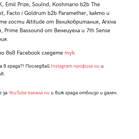
, Emil Prize, Soulnd, Koshmario b2b The
st, Facto i Goldrum b2b Paramether, както и
те гости Altitude от Великобритания, Arxiva
, Prime Bassound от Венецуела и 7th Sense
ия.
о във Facebook следете
тук.
а в града?! Последвай
Instagram профила ни
и
ъв.
е за
YouTube канала ни
и виж града отблизо и далеч.