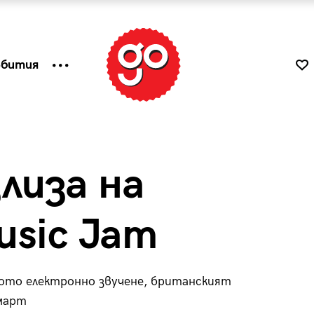
ъбития
лиза на
usic Jam
ото електронно звучене, британският
к
Tender is the Wine – Какво
 март
чаша
се пие на Лазурния бряг