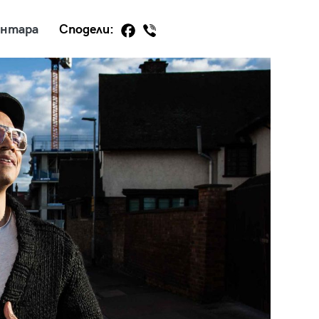
ентара
Сподели:
29
/29