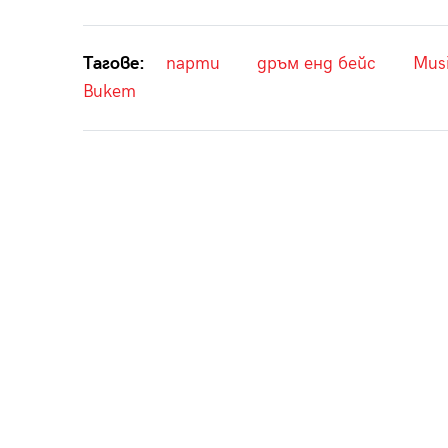
Тагове:
парти
дръм енд бейс
Mus
Bukem