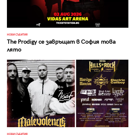
НОВИ СЪБИТИЯ
The Prodigy се завръщат в София това
лято
НОВИ СЪБИТИЯ