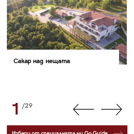
Сакар над нещата
1
/29
Избери от специалната ни Go Guide