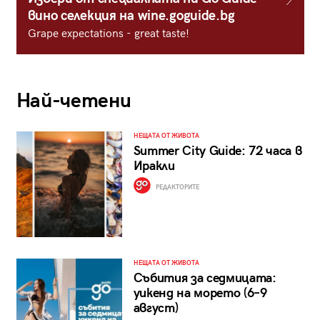
вино селекция на wine.goguide.bg
Grape expectations - great taste!
Най-четени
НЕЩАТА ОТ ЖИВОТА
Summer City Guide: 72 часа в
Иракли
РЕДАКТОРИТЕ
НЕЩАТА ОТ ЖИВОТА
Събития за седмицата:
уикенд на морето (6–9
август)