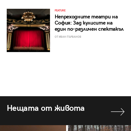
FEATURE
Непреходните театри на
София: Зад кулисите на
един по-различен спектакъл
ОТ ИВАН ПЪРВАНОВ
Нещата от живота