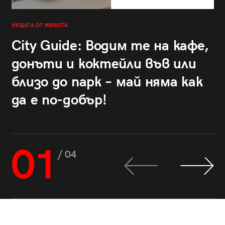
НЕЩАТА ОТ ЖИВОТА
City Guide: Водим те на кафе,
донъти и коктейли във или
близо до парк – май няма как
да е по-добър!
01
/ 04