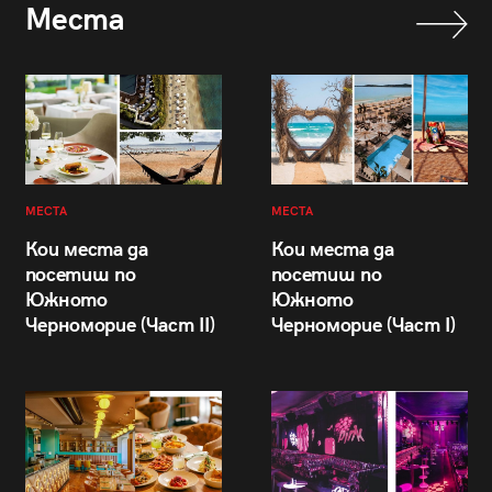
Места
МЕСТА
МЕСТА
Кои места да
Кои места да
посетиш по
посетиш по
Южното
Южното
Черноморие (Част II)
Черноморие (Част I)