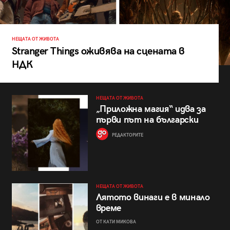
НЕЩАТА ОТ ЖИВОТА
Stranger Things оживява на сцената в
НДК
НЕЩАТА ОТ ЖИВОТА
„Приложна магия“ идва за
първи път на български
РЕДАКТОРИТЕ
НЕЩАТА ОТ ЖИВОТА
Лятото винаги е в минало
време
ОТ КАТИ МИКОВА