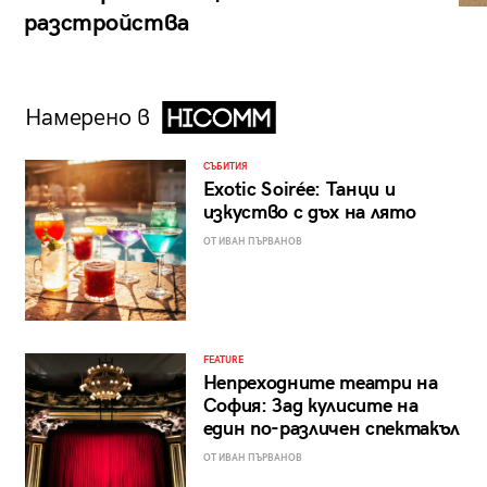
разстройства
Намерено в
СЪБИТИЯ
Exotic Soirée: Танци и
изкуство с дъх на лято
ОТ ИВАН ПЪРВАНОВ
FEATURE
Непреходните театри на
София: Зад кулисите на
един по-различен спектакъл
ОТ ИВАН ПЪРВАНОВ