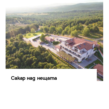
Сакар над нещата