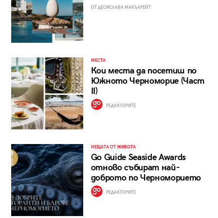
ОТ ДЕСИСЛАВА МАКЪЛРЕЙТ
МЕСТА
Кои места да посетиш по
Южното Черноморие (Част
II)
РЕДАКТОРИТЕ
НЕЩАТА ОТ ЖИВОТА
Go Guide Seaside Awards
отново събират най-
доброто по Черноморието
РЕДАКТОРИТЕ