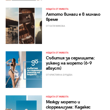
НЕЩАТА ОТ ЖИВОТА
Лятото винаги е в минало
време
ОТ КАТИ МИКОВА
НЕЩАТА ОТ ЖИВОТА
Събития за седмицата:
уикенд на морето (6–9
август)
ОТ КРИСТИЯНА БУРДЕВА
НЕЩАТА ОТ ЖИВОТА
Между морето и
сюрреализма: Кадакес