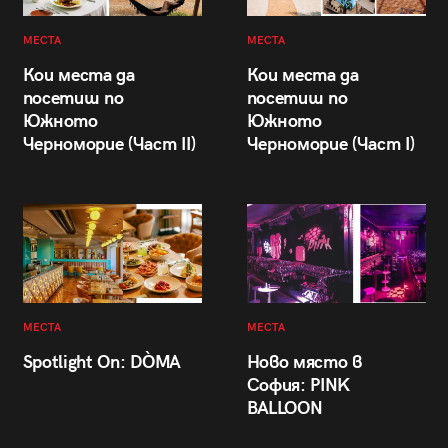
МЕСТА
МЕСТА
Кои места да
Кои места да
посетиш по
посетиш по
Южното
Южното
Черноморие (Част II)
Черноморие (Част I)
МЕСТА
МЕСТА
Spotlight On: DÒMA
Ново място в
София: PINK
BALLOON