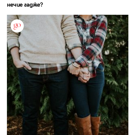
нечие гадже?