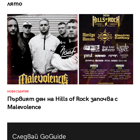
лято
НОВИ СЪБИТИЯ
Първият ден на Hills of Rock започва с
Malevolence
Следвай GoGuide