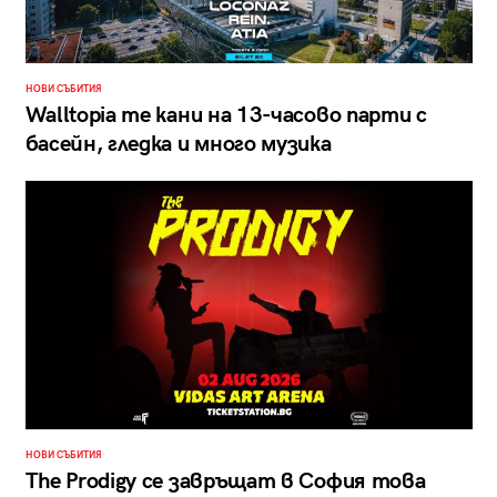
НОВИ СЪБИТИЯ
Walltopia те кани на 13-часово парти с
басейн, гледка и много музика
НОВИ СЪБИТИЯ
The Prodigy се завръщат в София това