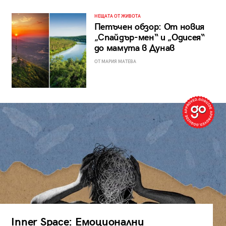
НЕЩАТА ОТ ЖИВОТА
Петъчен обзор: От новия
„Спайдър-мен“ и „Одисея“
до мамута в Дунав
ОТ МАРИЯ МАТЕВА
Inner Space: Емоционални