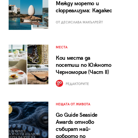
Между морето и
сюрреализма: Кадакес
ОТ ДЕСИСЛАВА МАКЪЛРЕЙТ
МЕСТА
Кои места да
посетиш по Южното
Черноморие (Част II)
РЕДАКТОРИТЕ
НЕЩАТА ОТ ЖИВОТА
Go Guide Seaside
Awards отново
събират най-
доброто по