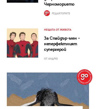
Черноморието
РЕДАКТОРИТЕ
НЕЩАТА ОТ ЖИВОТА
За Спайдър-мен –
неперфектният
супергерой
ОТ АНДРЮ