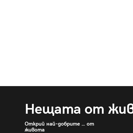
Нещата от жи
Открий най-добрите … от
живота