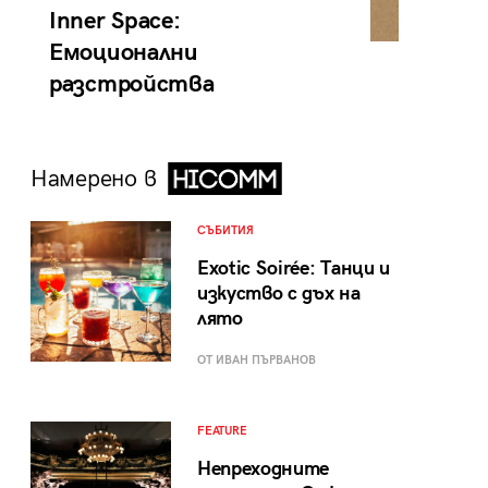
Inner Space:
Емоционални
разстройства
Намерено в
СЪБИТИЯ
Exotic Soirée: Танци и
изкуство с дъх на
лято
ОТ ИВАН ПЪРВАНОВ
FEATURE
Непреходните