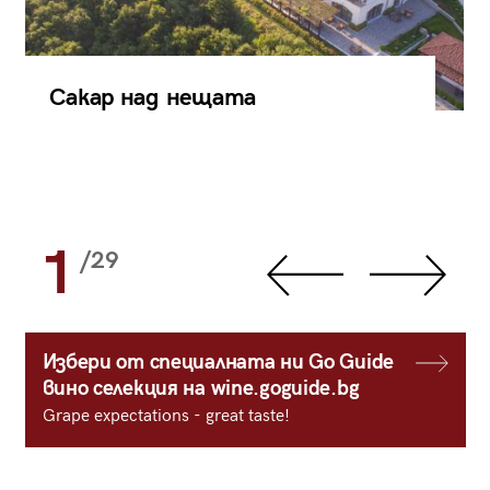
Сакар над нещата
1
/29
Избери от специалната ни Go Guide
вино селекция на wine.goguide.bg
Grape expectations - great taste!