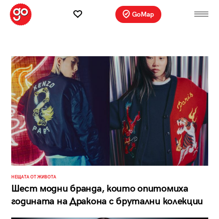
GoMap
НЕЩАТА ОТ ЖИВОТА
Шест модни бранда, които опитомиха
годината на Дракона с брутални колекции