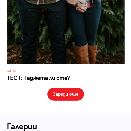
GO ТЕСТ
ТЕСТ: Гаджета ли сте?
Зареди още
Галерии