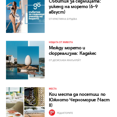
Събития за седмицата:
уикенд на морето (6–9
август)
ОТ КРИСТИЯНА БУРДЕВА
НЕЩАТА ОТ ЖИВОТА
Между морето и
сюрреализма: Кадакес
ОТ ДЕСИСЛАВА МАКЪЛРЕЙТ
МЕСТА
Кои места да посетиш по
Южното Черноморие (Част
II)
РЕДАКТОРИТЕ