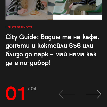
НЕЩАТА ОТ ЖИВОТА
City Guide: Водим те на кафе,
донъти и коктейли във или
близо до парк – май няма как
да е по-добър!
01
/ 04