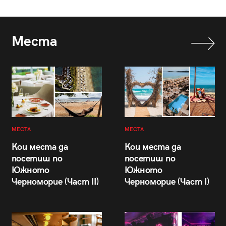
Места
МЕСТА
МЕСТА
Кои места да
Кои места да
посетиш по
посетиш по
Южното
Южното
Черноморие (Част II)
Черноморие (Част I)