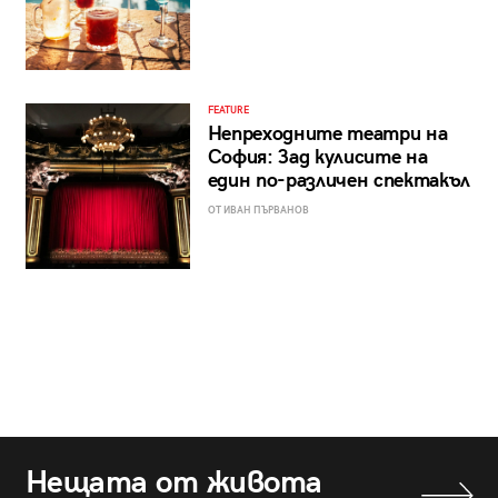
FEATURE
Непреходните театри на
София: Зад кулисите на
един по-различен спектакъл
ОТ ИВАН ПЪРВАНОВ
Нещата от живота