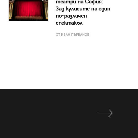
театри на София:
Зад кулисите на един
по-различен
спектакъл
ОТ ИВАН ПЪРВАНОВ