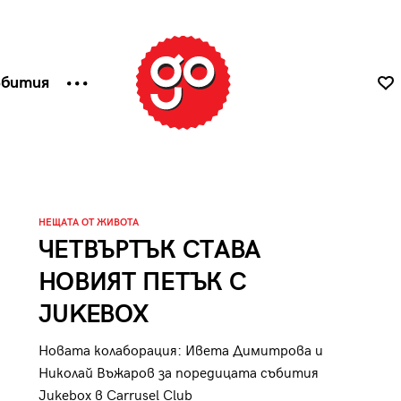
ъбития
НЕЩАТА ОТ ЖИВОТА
ЧЕТВЪРТЪК СТАВА
НОВИЯТ ПЕТЪК С
JUKEBOX
Новата колаборация: Ивета Димитрова и
Николай Въжаров за поредицата събития
Jukebox в Carrusel Club