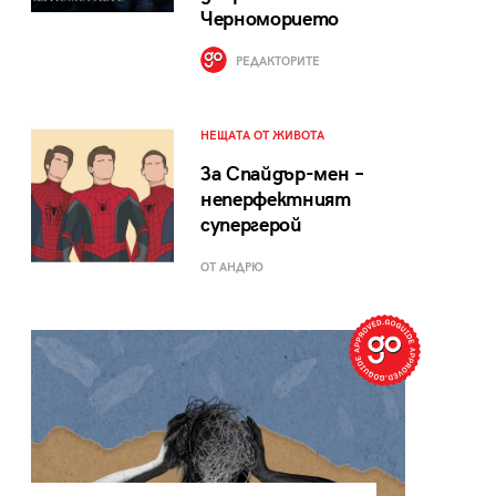
Черноморието
РЕДАКТОРИТЕ
НЕЩАТА ОТ ЖИВОТА
За Спайдър-мен –
неперфектният
супергерой
ОТ АНДРЮ