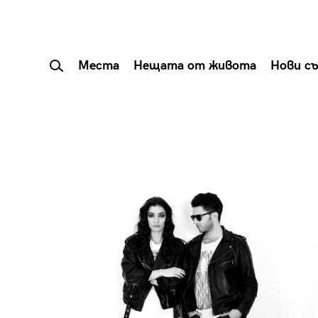
Места
Нещата от живота
Нови с