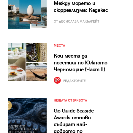
Между морето и
сюрреализма: Кадакес
ОТ ДЕСИСЛАВА МАКЪЛРЕЙТ
МЕСТА
Кои места да
посетиш по Южното
Черноморие (Част II)
РЕДАКТОРИТЕ
НЕЩАТА ОТ ЖИВОТА
Go Guide Seaside
Awards отново
събират най-
доброто по