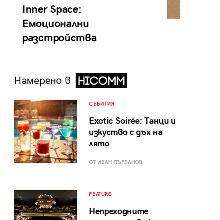
Inner Space:
Емоционални
разстройства
Намерено в
СЪБИТИЯ
Exotic Soirée: Танци и
изкуство с дъх на
лято
ОТ ИВАН ПЪРВАНОВ
FEATURE
Непреходните