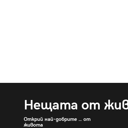
Нещата от жи
Открий най-добрите … от
живота