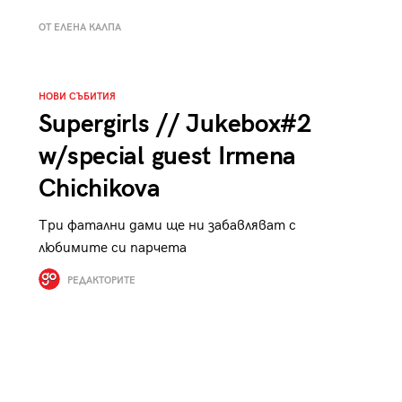
к
Tender is the Wine – Какво
ОТ ЕЛЕНА КАЛПА
чаша
се пие на Лазурния бряг
НОВИ СЪБИТИЯ
Supergirls // Jukebox#2
w/special guest Irmena
29
/29
Chichikova
Три фатални дами ще ни забавляват с
любимите си парчета
РЕДАКТОРИТЕ