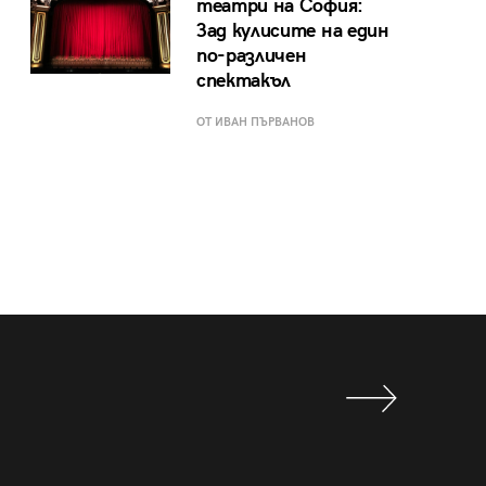
театри на София:
Зад кулисите на един
по-различен
спектакъл
ОТ ИВАН ПЪРВАНОВ