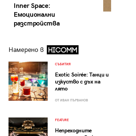
Inner Space:
Емоционални
разстройства
Намерено в
СЪБИТИЯ
Exotic Soirée: Танци и
изкуство с дъх на
лято
ОТ ИВАН ПЪРВАНОВ
FEATURE
Непреходните