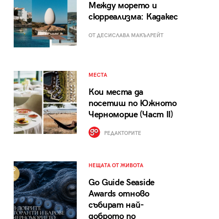
Между морето и
сюрреализма: Кадакес
ОТ ДЕСИСЛАВА МАКЪЛРЕЙТ
МЕСТА
Кои места да
посетиш по Южното
Черноморие (Част II)
РЕДАКТОРИТЕ
НЕЩАТА ОТ ЖИВОТА
Go Guide Seaside
Awards отново
събират най-
доброто по