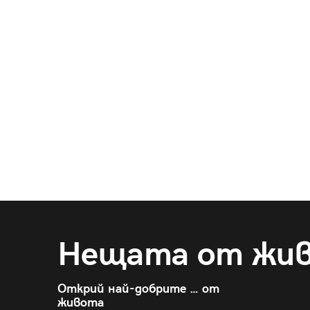
Нещата от жи
Открий най-добрите … от
живота