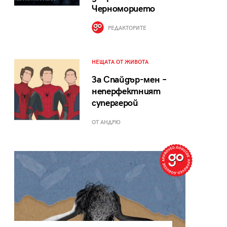
Черноморието
РЕДАКТОРИТЕ
НЕЩАТА ОТ ЖИВОТА
За Спайдър-мен –
неперфектният
супергерой
ОТ АНДРЮ