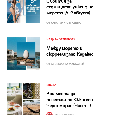
Събития за
седмицата: уикенд на
морето (6–9 август)
ОТ КРИСТИЯНА БУРДЕВА
НЕЩАТА ОТ ЖИВОТА
Между морето и
сюрреализма: Кадакес
ОТ ДЕСИСЛАВА МАКЪЛРЕЙТ
МЕСТА
Кои места да
посетиш по Южното
Черноморие (Част II)