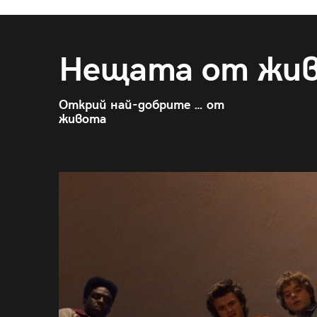
Нещата от жи
Открий най-добрите … от
живота