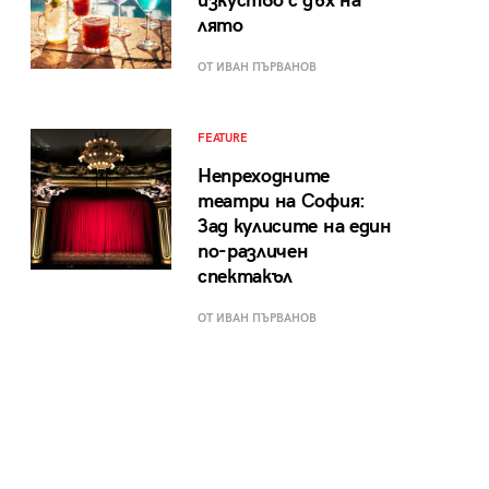
изкуство с дъх на
лято
ОТ ИВАН ПЪРВАНОВ
FEATURE
Непреходните
театри на София:
Зад кулисите на един
по-различен
спектакъл
ОТ ИВАН ПЪРВАНОВ