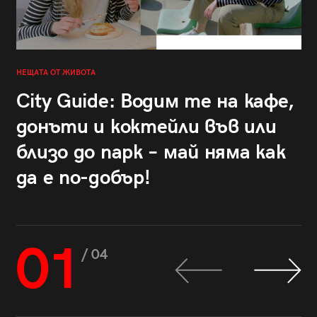
НЕЩАТА ОТ ЖИВОТА
City Guide: Водим те на кафе,
донъти и коктейли във или
близо до парк – май няма как
да е по-добър!
01
/ 04