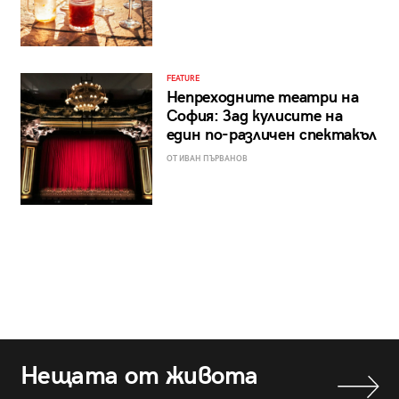
FEATURE
Непреходните театри на
София: Зад кулисите на
един по-различен спектакъл
ОТ ИВАН ПЪРВАНОВ
Нещата от живота