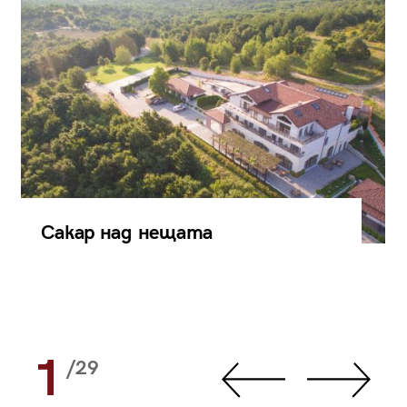
Сакар над нещата
1
/29