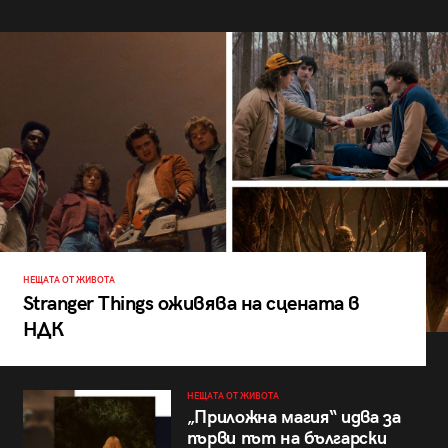
НЕЩАТА ОТ ЖИВОТА
Stranger Things оживява на сцената в
НДК
НЕЩАТА ОТ ЖИВОТА
„Приложна магия“ идва за
първи път на български