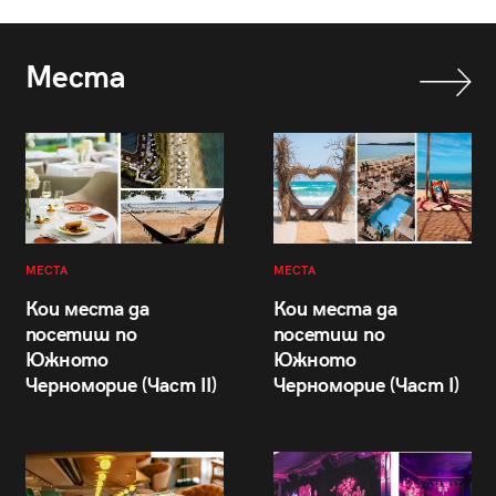
Места
МЕСТА
МЕСТА
Кои места да
Кои места да
посетиш по
посетиш по
Южното
Южното
Черноморие (Част II)
Черноморие (Част I)