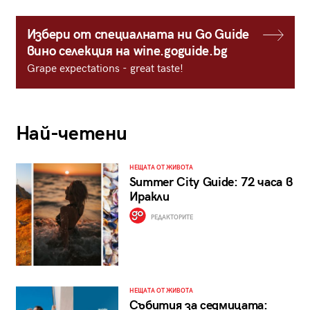
Избери от специалната ни Go Guide
вино селекция на wine.goguide.bg
Grape expectations - great taste!
Най-четени
НЕЩАТА ОТ ЖИВОТА
Summer City Guide: 72 часа в
Иракли
РЕДАКТОРИТЕ
НЕЩАТА ОТ ЖИВОТА
Събития за седмицата: