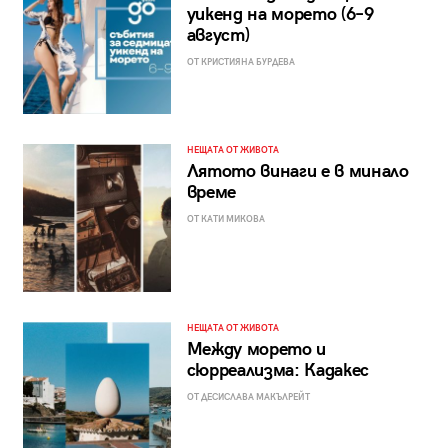
уикенд на морето (6–9
август)
ОТ КРИСТИЯНА БУРДЕВА
НЕЩАТА ОТ ЖИВОТА
Лятото винаги е в минало
време
ОТ КАТИ МИКОВА
НЕЩАТА ОТ ЖИВОТА
Между морето и
сюрреализма: Кадакес
ОТ ДЕСИСЛАВА МАКЪЛРЕЙТ