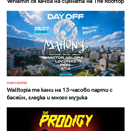
Veniamin се качва на сцената на The Rooftop
НОВИ СЪБИТИЯ
Walltopia те кани на 13-часово парти с
басейн, гледка и много музика