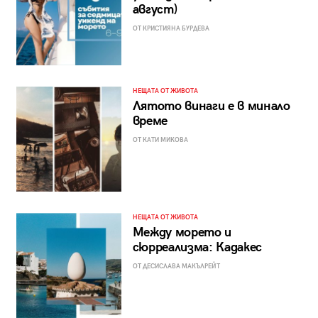
август)
ОТ КРИСТИЯНА БУРДЕВА
НЕЩАТА ОТ ЖИВОТА
Лятото винаги е в минало
време
ОТ КАТИ МИКОВА
НЕЩАТА ОТ ЖИВОТА
Между морето и
сюрреализма: Кадакес
ОТ ДЕСИСЛАВА МАКЪЛРЕЙТ