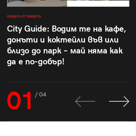
НЕЩАТА ОТ ЖИВОТА
City Guide: Водим те на кафе,
донъти и коктейли във или
близо до парк – май няма как
да е по-добър!
01
/ 04