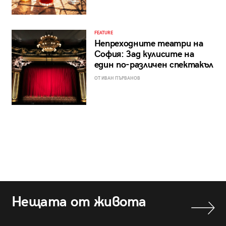
FEATURE
Непреходните театри на
София: Зад кулисите на
един по-различен спектакъл
ОТ ИВАН ПЪРВАНОВ
Нещата от живота