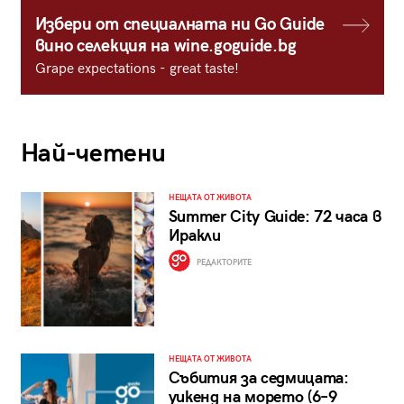
Избери от специалната ни Go Guide
вино селекция на wine.goguide.bg
Grape expectations - great taste!
Най-четени
НЕЩАТА ОТ ЖИВОТА
Summer City Guide: 72 часа в
Иракли
РЕДАКТОРИТЕ
НЕЩАТА ОТ ЖИВОТА
Събития за седмицата:
уикенд на морето (6–9