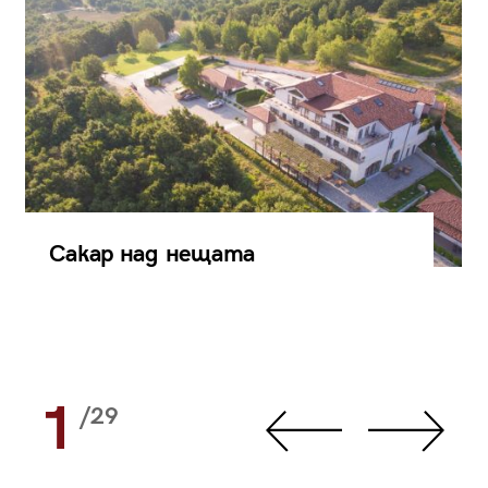
Сакар над нещата
1
/29