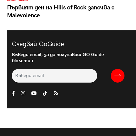
НОВИ СЪБИТИЯ
Първият ден на Hills of Rock започва с
Malevolence
Следвай GoGuide
Въведи email, за да получаваш GO Guide
бюлетин