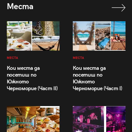
Места
МЕСТА
МЕСТА
Кои места да
Кои места да
посетиш по
посетиш по
Южното
Южното
Черноморие (Част II)
Черноморие (Част I)