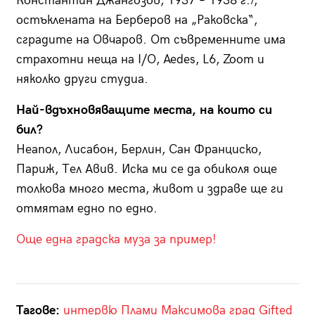
Константин Джангозов, 1937 – 1938 г.),
остъклената на Берберов на „Раковска“,
сградите на Овчаров. От съвременните има
страхотни неща на I/O, Aedes, L6, Zoom и
няколко други студиа.
Най-вдъхновяващите места, на които си
бил?
Неапол, Лисабон, Берлин, Сан Франциско,
Париж, Тел Авив. Иска ми се да обиколя още
толкова много места, живот и здраве ще ги
отмятам едно по едно.
Още една градска муза за пример!
Тагове:
интервю
Плами Максимова
град
Gifted