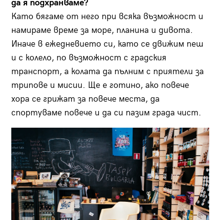
да я подхранваме?
Като бягаме от него при всяка възможност и
намираме време за море, планина и дивота.
Иначе в ежедневието си, като се движим пеш
и с колело, по възможност с градския
транспорт, а колата да пълним с приятели за
трипове и мисии. Ще е готино, ако повече
хора се грижат за повече места, да
спортуваме повече и да си пазим града чист.