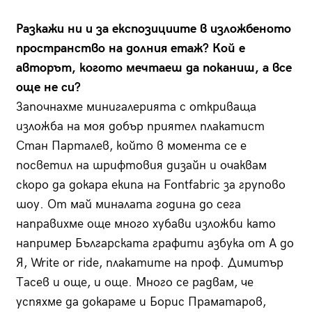
Разкажи ни и за експозициите в изложбеното
пространство на долния етаж? Кой е
авторът, когото мечтаеш да поканиш, а все
още не си?
Започнахме минигалерията с откриваща
изложба на моя добър приятел плакатист
Стан Парталев, който в момента се е
посветил на шрифтовия дизайн и очаквам
скоро да докара екипа на Fontfabric за групово
шоу. От май миналата година до сега
направихме още много хубави изложби като
например Българската графити азбука от А до
Я, Write or ride, плакатите на проф. Димитър
Тасев и още, и още. Много се радвам, че
успяхме да докараме и Борис Праматаров,