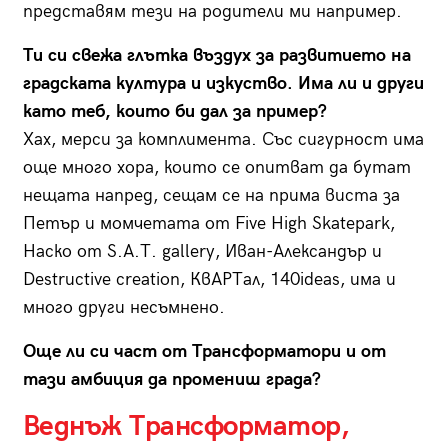
представям тези на родители ми например.
Ти си свежа глътка въздух за развитието на
градската култура и изкуство. Има ли и други
като теб, които би дал за пример?
Хах, мерси за комплимента. Със сигурност има
още много хора, които се опитват да бутат
нещата напред, сещам се на прима виста за
Петър и момчетата от Five High Skatepark,
Наско от S.A.T. gallery, Иван-Александър и
Destructive creation, КвАРТал, 140ideas, има и
много други несъмнено.
Още ли си част от Трансформатори и от
тази амбиция да промениш града?
Веднъж Трансформатор,