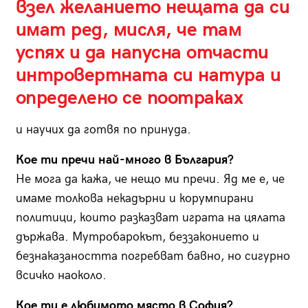
взел желанието нещата да си
имат ред, мисля, че там
успях и да напусна отчасти
интровертната си натура и
определено се поотраках
и научих да готвя по принуда.
Кое ти пречи най-много в България?
Не мога да кажа, че нещо ми пречи. Яд ме е, че
имаме толкова некадърни и корумпирани
политици, които разказват играта на цялата
държава. Мутробарокът, беззаконието и
безнаказаността погребват бавно, но сигурно
всичко наоколо.
Кое ти е любимото място в София?