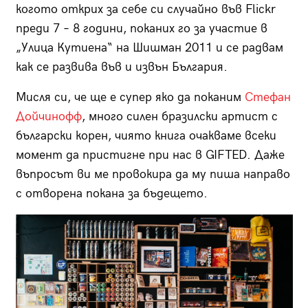
когото открих за себе си случайно във Flickr
преди 7 – 8 години, поканих го за участие в
„Улица Кутиена“ на Шишман 2011 и се радвам
как се развива във и извън България.
Мисля си, че ще е супер яко да поканим
Стефан
Дойчинофф
, много силен бразилски артист с
български корен, чиято книга очакваме всеки
момент да пристигне при нас в GIFTED. Даже
въпросът ви ме провокира да му пиша направо
с отворена покана за бъдещето.