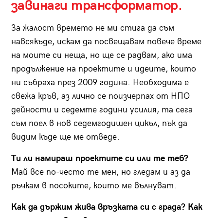
завинаги трансформатор.
За жалост времето не ми стига да съм
навсякъде, искам да посвещавам повече време
на моите си неща, но ще се радвам, ако има
продължение на проектите и идеите, които
ни събраха през 2009 година. Необходима е
свежа кръв, аз лично се поизчерпах от НПО
дейности и седемте години усилия, та сега
съм поел в нов седемгодишен цикъл, пък да
видим къде ще ме отведе.
Ти ли намираш проектите си или те теб?
Май все по-често те мен, но гледам и аз да
ръчкам в посоките, които ме вълнуват.
Как да държим жива връзката си с града? Как