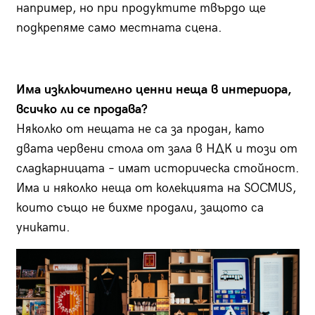
например, но при продуктите твърдо ще
подкрепяме само местната сцена.
Има изключително ценни неща в интериора,
всичко ли се продава?
Няколко от нещата не са за продан, като
двата червени стола от зала в НДК и този от
сладкарницата – имат историческа стойност.
Има и няколко неща от колекцията на SOCMUS,
които също не бихме продали, защото са
уникати.