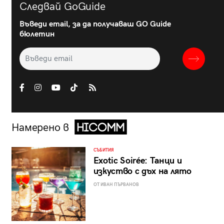
Следвай GoGuide
Въведи email, за да получаваш GO Guide
бюлетин
Намерено в
СЪБИТИЯ
Exotic Soirée: Танци и
изкуство с дъх на лято
ОТ ИВАН ПЪРВАНОВ