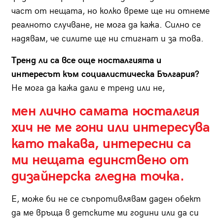
част от нещата, но колко време ще ни отнеме
реалното случване, не мога да кажа. Силно се
надявам, че силите ще ни стигнат и за това.
Тренд ли са все още носталгията и
интересът към социалистическа България?
Не мога да кажа дали е тренд или не,
мен лично самата носталгия
хич не ме гони или интересува
като такава, интересни са
ми нещата единствено от
дизайнерска гледна точка.
Е, може би не се съпротивлявам даден обект
да ме връща в детските ми години или да си