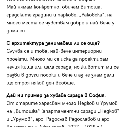
Май нямам конкретно, обичам Витоша,
градските градини и паркове, „Раковска“, на
много места се чувствам добре и най-вече у
дома си.
С архитектура занимаваш ли се още?
Случва се и това, най-вече интериорни
проекти. Много ми се иска да проектирам
нечия къща или цяла сграда, но животът ми се
разви в други посоки и вече и аз не знам дали
ще строя някой ден въобще.
Дай ни пример за хубава сграда в София.
От старите харесвам много Недков и Урумов
на „Витошка“ (апартаментни сгради „Недков“
и „Урумов“, арх. Радослав Радославов и арх.