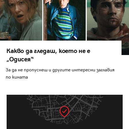
Какво да гледаш, което не е
„Одисея“
За да не пропуснеш и другите интересни заглавия
по кината