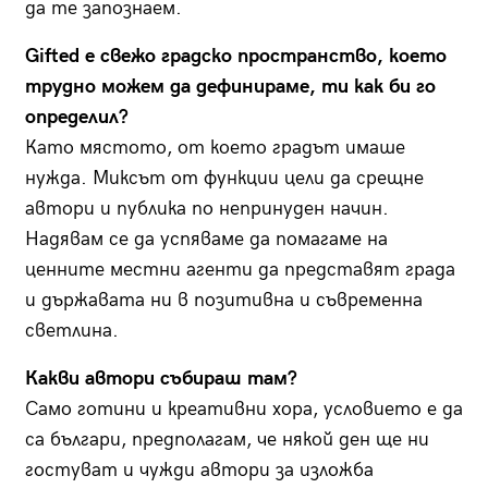
да те запознаем.
Gifted е свежо градско пространство, което
трудно можем да дефинираме, ти как би го
определил?
Като мястото, от което градът имаше
нужда. Миксът от функции цели да срещне
автори и публика по непринуден начин.
Надявам се да успяваме да помагаме на
ценните местни агенти да представят града
и държавата ни в позитивна и съвременна
светлина.
Какви автори събираш там?
Само готини и креативни хора, условието е да
са българи, предполагам, че някой ден ще ни
гостуват и чужди автори за изложба