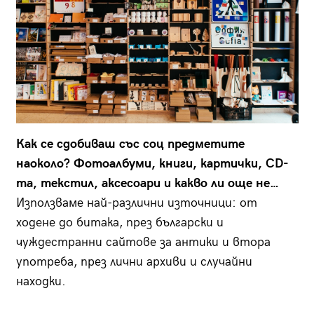
Как се сдобиваш със соц предметите
наоколо? Фотоалбуми, книги, картички, CD-
та, текстил, аксесоари и какво ли още не…
Използваме най-различни източници: от
ходене до битака, през български и
чуждестранни сайтове за антики и втора
употреба, през лични архиви и случайни
находки.