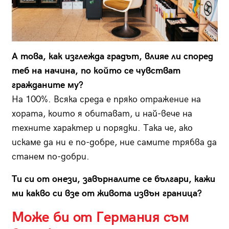
А това, как изглежда градът, влияе ли според
теб на начина, по който се чувстват
гражданите му?
На 100%. Всяка среда е пряко отражение на
хората, които я обитават, и най-вече на
техните характер и порядки. Така че, ако
искаме да ни е по-добре, ние самите трябва да
станем по-добри.
Ти си от онези, завърналите се българи, кажи
ми какво си взе от живота извън граница?
Може би от Германия съм