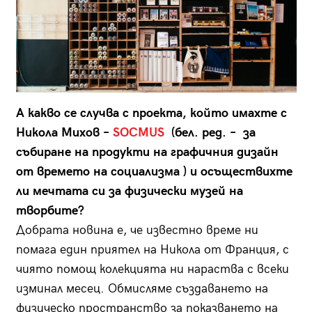
А какво се случва с проекта, който имахте с
Никола Михов –
SOCMUS
(бел. ред. – за
събиране на продукти на графичния дизайн
от времето на социализма ) и осъществихте
ли мечтата си за физически музей на
творбите?
Добрата новина е, че известно време ни
помага един приятел на Никола от Франция, с
чиято помощ колекцията ни нараства с всеки
изминал месец. Обмисляме създаването на
физическо пространство за показването на