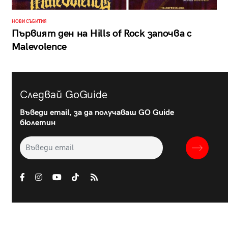
НОВИ СЪБИТИЯ
Първият ден на Hills of Rock започва с
Malevolence
Следвай GoGuide
Въведи email, за да получаваш GO Guide
бюлетин