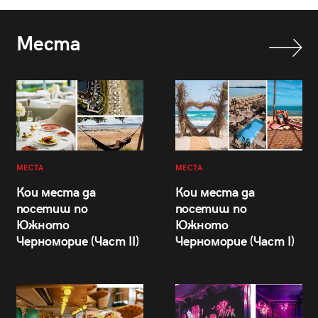
Места
МЕСТА
МЕСТА
Кои места да
Кои места да
посетиш по
посетиш по
Южното
Южното
Черноморие (Част II)
Черноморие (Част I)