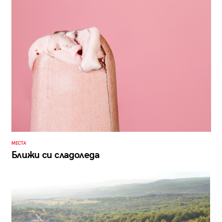
МЕСТА
Ближи си сладоледа