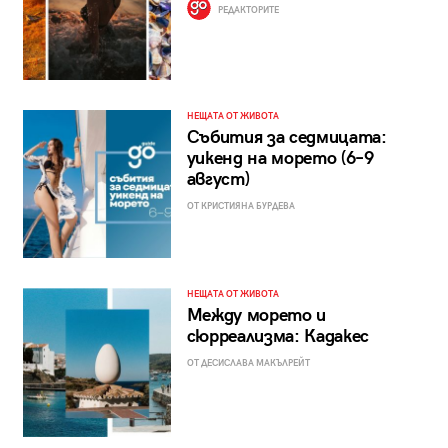
РЕДАКТОРИТЕ
НЕЩАТА ОТ ЖИВОТА
Събития за седмицата:
уикенд на морето (6–9
август)
ОТ КРИСТИЯНА БУРДЕВА
НЕЩАТА ОТ ЖИВОТА
Между морето и
сюрреализма: Кадакес
ОТ ДЕСИСЛАВА МАКЪЛРЕЙТ