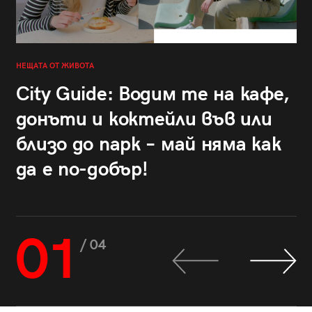
НЕЩАТА ОТ ЖИВОТА
City Guide: Водим те на кафе,
донъти и коктейли във или
близо до парк – май няма как
да е по-добър!
01
/ 04