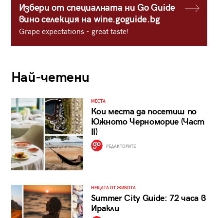
Избери от специалната ни Go Guide
вино селекция на wine.goguide.bg
Grape expectations - great taste!
Най-четени
МЕСТА
Кои места да посетиш по
Южното Черноморие (Част
II)
РЕДАКТОРИТЕ
НЕЩАТА ОТ ЖИВОТА
Summer City Guide: 72 часа в
Иракли