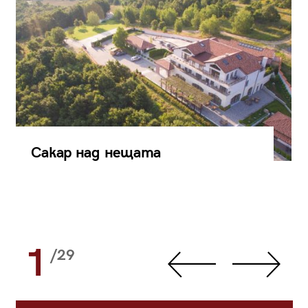
Сакар над нещата
1
/29