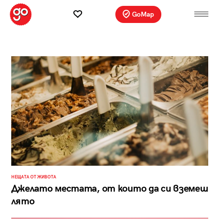
GoMap
НЕЩАТА ОТ ЖИВОТА
Джелато местата, от които да си вземеш
лято