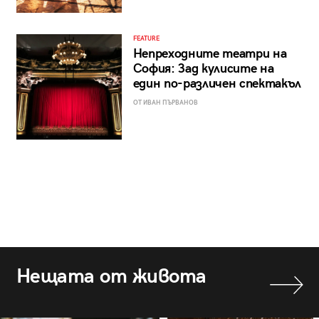
FEATURE
Непреходните театри на
София: Зад кулисите на
един по-различен спектакъл
ОТ ИВАН ПЪРВАНОВ
Нещата от живота