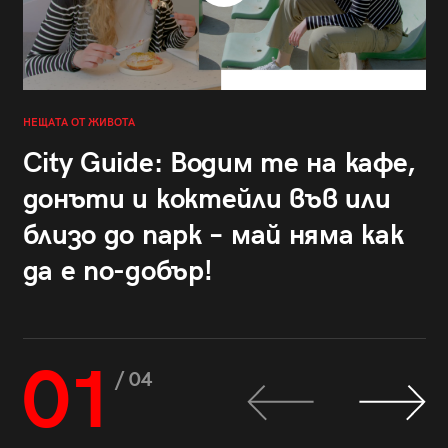
НЕЩАТА ОТ ЖИВОТА
City Guide: Водим те на кафе,
донъти и коктейли във или
близо до парк – май няма как
да е по-добър!
01
/ 04