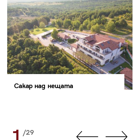
Сакар над нещата
1
/29