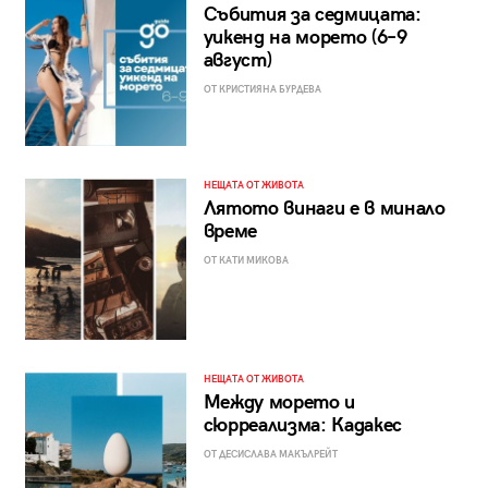
Събития за седмицата:
уикенд на морето (6–9
август)
ОТ КРИСТИЯНА БУРДЕВА
НЕЩАТА ОТ ЖИВОТА
Лятото винаги е в минало
време
ОТ КАТИ МИКОВА
НЕЩАТА ОТ ЖИВОТА
Между морето и
сюрреализма: Кадакес
ОТ ДЕСИСЛАВА МАКЪЛРЕЙТ