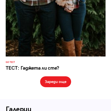
GO ТЕСТ
ТЕСТ: Гаджета ли сте?
Зареди още
Галерии