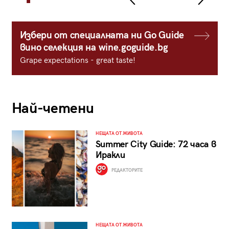
Избери от специалната ни Go Guide
вино селекция на wine.goguide.bg
Grape expectations - great taste!
Най-четени
НЕЩАТА ОТ ЖИВОТА
Summer City Guide: 72 часа в
Иракли
РЕДАКТОРИТЕ
НЕЩАТА ОТ ЖИВОТА