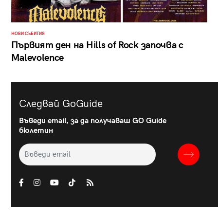
НОВИ СЪБИТИЯ
Първият ден на Hills of Rock започва с
Malevolence
Следвай GoGuide
Въведи email, за да получаваш GO Guide
бюлетин