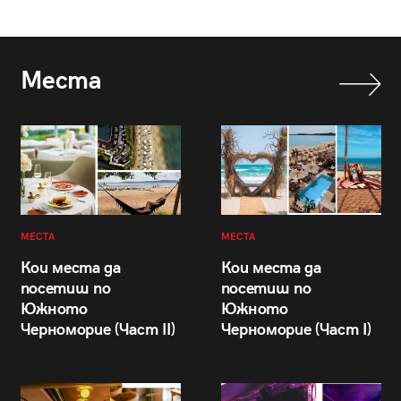
Места
МЕСТА
МЕСТА
Кои места да
Кои места да
посетиш по
посетиш по
Южното
Южното
Черноморие (Част II)
Черноморие (Част I)