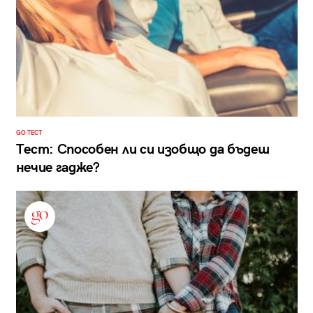
GO ТЕСТ
Тест: Способен ли си изобщо да бъдеш
нечие гадже?