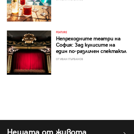
FEATURE
Непреходните театри на
София: Зад кулисите на
един по-различен спектакъл
ОТ ИВАН ПЪРВАНОВ
Нещата от живота