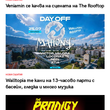
НОВИ СЪБИТИЯ
Veniamin се качва на сцената на The Rooftop
НОВИ СЪБИТИЯ
Walltopia те кани на 13-часово парти с
басейн, гледка и много музика