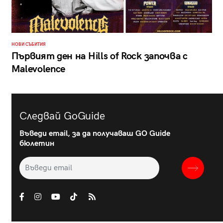
НОВИ СЪБИТИЯ
Първият ден на Hills of Rock започва с
Malevolence
Следвай GoGuide
Въведи email, за да получаваш GO Guide
бюлетин