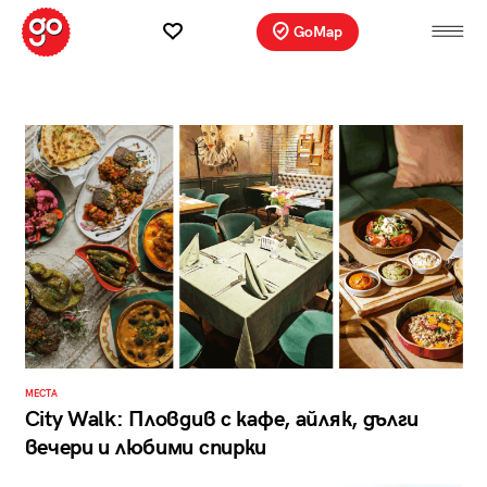
GoMap
МЕСТА
City Walk: Пловдив с кафе, айляк, дълги
вечери и любими спирки