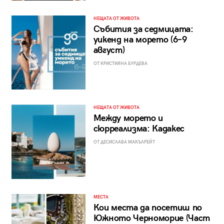
НЕЩАТА ОТ ЖИВОТА
Събития за седмицата:
уикенд на морето (6–9
август)
ОТ КРИСТИЯНА БУРДЕВА
НЕЩАТА ОТ ЖИВОТА
Между морето и
сюрреализма: Кадакес
ОТ ДЕСИСЛАВА МАКЪЛРЕЙТ
МЕСТА
Кои места да посетиш по
Южното Черноморие (Част