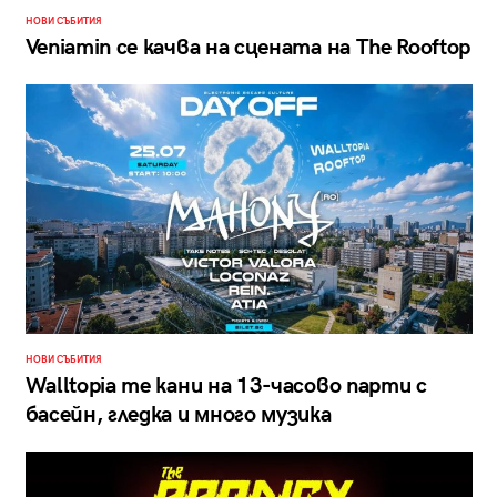
НОВИ СЪБИТИЯ
Veniamin се качва на сцената на The Rooftop
НОВИ СЪБИТИЯ
Walltopia те кани на 13-часово парти с
басейн, гледка и много музика