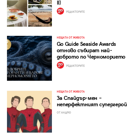
II)
РЕДАКТОРИТЕ
НЕЩАТА ОТ ЖИВОТА
Go Guide Seaside Awards
отново събират най-
доброто по Черноморието
РЕДАКТОРИТЕ
НЕЩАТА ОТ ЖИВОТА
За Спайдър-мен –
неперфектният супергерой
ОТ АНДРЮ