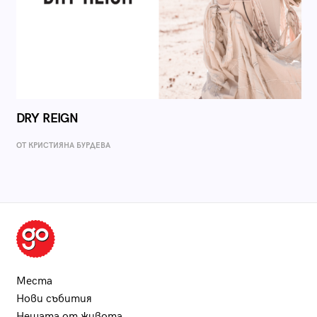
DRY REIGN
ОТ КРИСТИЯНА БУРДЕВА
Места
Нови събития
Нещата от живота