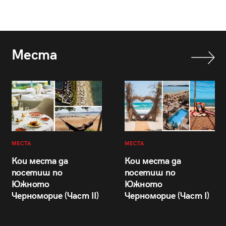
Места
МЕСТА
МЕСТА
Кои места да
Кои места да
посетиш по
посетиш по
Южното
Южното
Черноморие (Част II)
Черноморие (Част I)