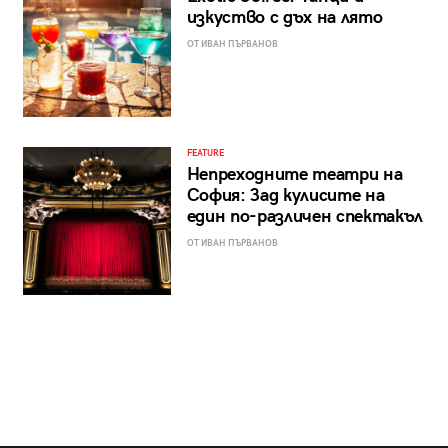
изкуство с дъх на лято
ОТ ИВАН ПЪРВАНОВ
FEATURE
Непреходните театри на
София: Зад кулисите на
един по-различен спектакъл
ОТ ИВАН ПЪРВАНОВ