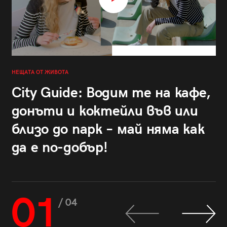
НЕЩАТА ОТ ЖИВОТА
City Guide: Водим те на кафе,
донъти и коктейли във или
близо до парк – май няма как
да е по-добър!
01
/ 04