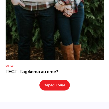
GO ТЕСТ
ТЕСТ: Гаджета ли сте?
Зареди още