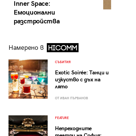
Inner Space:
Емоционални
разстройства
Намерено в
СЪБИТИЯ
Exotic Soirée: Танци и
изкуство с дъх на
лято
ОТ ИВАН ПЪРВАНОВ
FEATURE
Непреходните
театри на София: