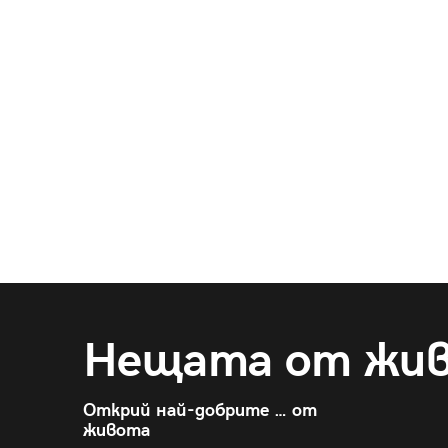
Нещата от жи
Открий най-добрите … от
живота