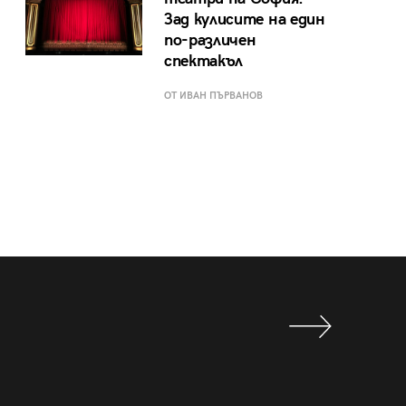
Зад кулисите на един
по-различен
спектакъл
ОТ ИВАН ПЪРВАНОВ