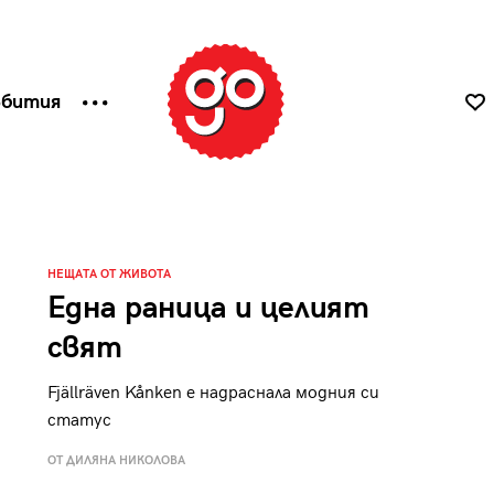
ъбития
НЕЩАТА ОТ ЖИВОТА
Една раница и целият
свят
Fjällräven Kånken е надраснала модния си
статус
ОТ ДИЛЯНА НИКОЛОВА