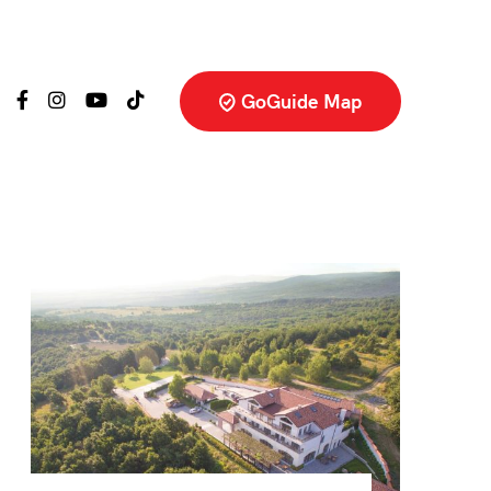
GoGuide Map