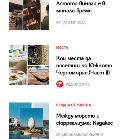
Лятото винаги е в
минало време
ОТ КАТИ МИКОВА
МЕСТА
Кои места да
посетиш по Южното
Черноморие (Част II)
РЕДАКТОРИТЕ
НЕЩАТА ОТ ЖИВОТА
Между морето и
сюрреализма: Кадакес
ОТ ДЕСИСЛАВА МАКЪЛРЕЙТ