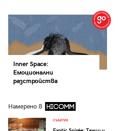
Inner Space:
Емоционални
разстройства
Намерено в
СЪБИТИЯ
Exotic Soirée: Танци и