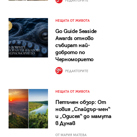
РЕДАКТОРИТЕ
НЕЩАТА ОТ ЖИВОТА
Go Guide Seaside
Awards отново
събират най-
доброто по
Черноморието
РЕДАКТОРИТЕ
НЕЩАТА ОТ ЖИВОТА
Петъчен обзор: От
новия „Спайдър-мен“
и „Одисея“ до мамута
в Дунав
ОТ МАРИЯ МАТЕВА