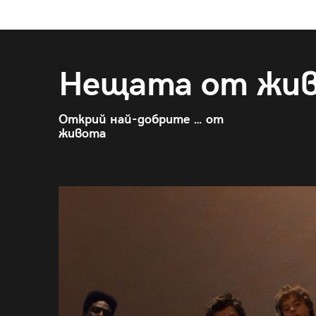
Нещата от жи
Открий най-добрите … от
живота