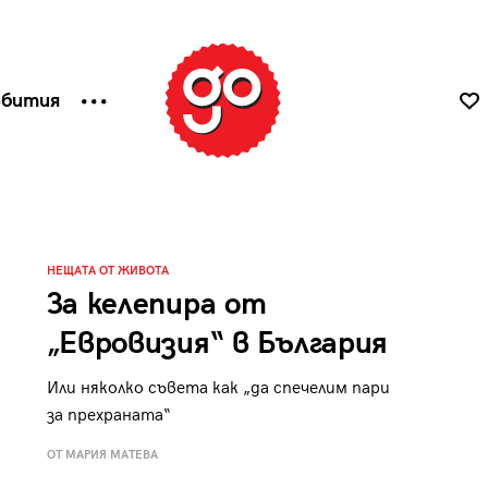
ъбития
НЕЩАТА ОТ ЖИВОТА
За келепира от
„Евровизия“ в България
Или няколко съвета как „да спечелим пари
за прехраната“
ОТ МАРИЯ МАТЕВА