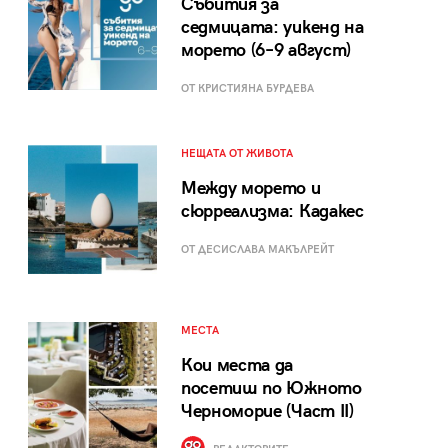
Събития за
седмицата: уикенд на
морето (6–9 август)
ОТ КРИСТИЯНА БУРДЕВА
НЕЩАТА ОТ ЖИВОТА
Между морето и
сюрреализма: Кадакес
ОТ ДЕСИСЛАВА МАКЪЛРЕЙТ
МЕСТА
Кои места да
посетиш по Южното
Черноморие (Част II)