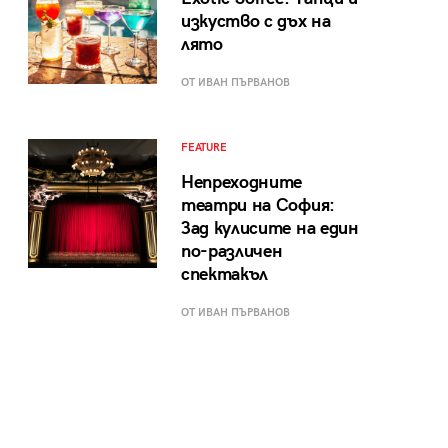
изкуство с дъх на
лято
ОТ ИВАН ПЪРВАНОВ
FEATURE
Непреходните
театри на София:
Зад кулисите на един
по-различен
спектакъл
ОТ ИВАН ПЪРВАНОВ