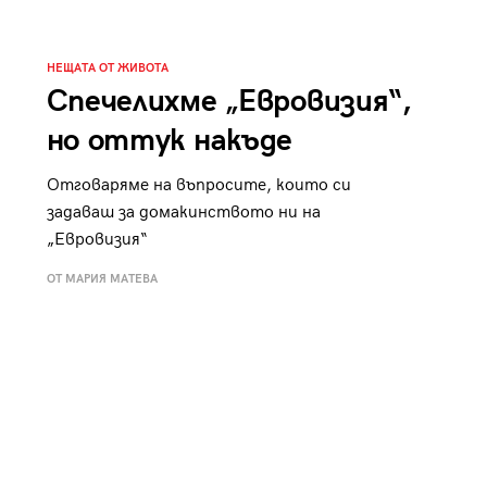
к
Tender is the Wine – Какво
чаша
се пие на Лазурния бряг
НЕЩАТА ОТ ЖИВОТА
Спечелихме „Евровизия“,
но оттук накъде
Отговаряме на въпросите, които си
29
задаваш за домакинството ни на
/29
„Евровизия“
ОТ МАРИЯ МАТЕВА