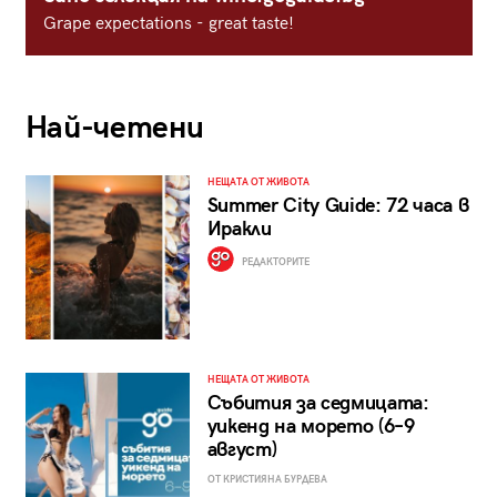
Grape expectations - great taste!
Най-четени
НЕЩАТА ОТ ЖИВОТА
Summer City Guide: 72 часа в
Иракли
РЕДАКТОРИТЕ
НЕЩАТА ОТ ЖИВОТА
Събития за седмицата:
уикенд на морето (6–9
август)
ОТ КРИСТИЯНА БУРДЕВА