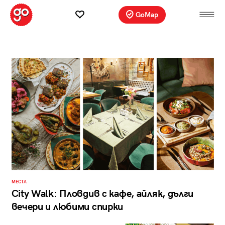
GoMap
МЕСТА
City Walk: Пловдив с кафе, айляк, дълги
вечери и любими спирки