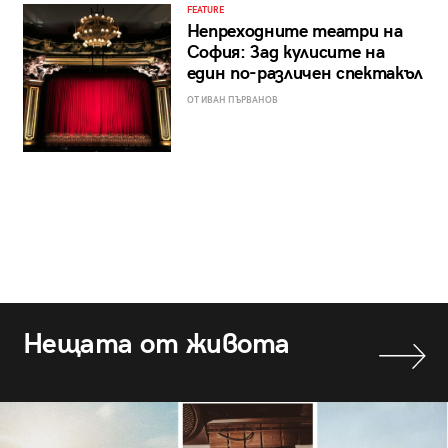
FEATURE
Непреходните театри на
София: Зад кулисите на
един по-различен спектакъл
ОТ ИВАН ПЪРВАНОВ
Нещата от живота