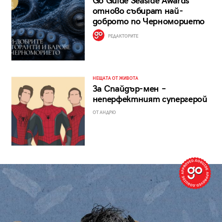
Go Guide Seaside Awards
отново събират най-
доброто по Черноморието
РЕДАКТОРИТЕ
НЕЩАТА ОТ ЖИВОТА
За Спайдър-мен –
неперфектният супергерой
ОТ АНДРЮ