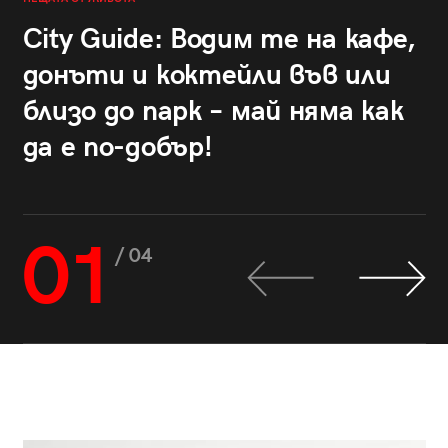
City Guide: Водим те на кафе,
донъти и коктейли във или
близо до парк – май няма как
да е по-добър!
01
/ 04