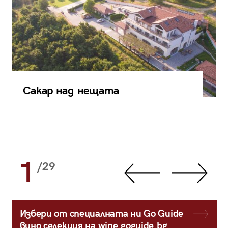
Сакар над нещата
1
/29
Избери от специалната ни Go Guide
вино селекция на wine.goguide.bg