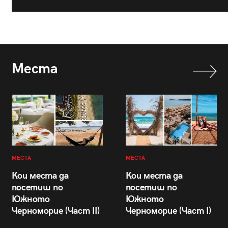
Места
МЕСТА
МЕСТА
Кои места да
Кои места да
посетиш по
посетиш по
Южното
Южното
Черноморие (Част II)
Черноморие (Част I)