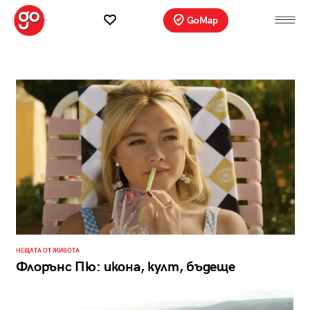
GoMap
НЕЩАТА ОТ ЖИВОТА
Флорънс Пю: икона, култ, бъдеще