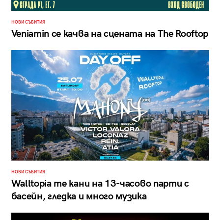
НОВИ СЪБИТИЯ
Veniamin се качва на сцената на The Rooftop
НОВИ СЪБИТИЯ
Walltopia те кани на 13-часово парти с
басейн, гледка и много музика