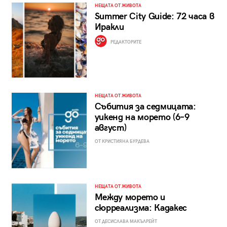
НЕЩАТА ОТ ЖИВОТА
Summer City Guide: 72 часа в
Иракли
РЕДАКТОРИТЕ
НЕЩАТА ОТ ЖИВОТА
Събития за седмицата:
уикенд на морето (6–9
август)
ОТ КРИСТИЯНА БУРДЕВА
НЕЩАТА ОТ ЖИВОТА
Между морето и
сюрреализма: Кадакес
ОТ ДЕСИСЛАВА МАКЪЛРЕЙТ