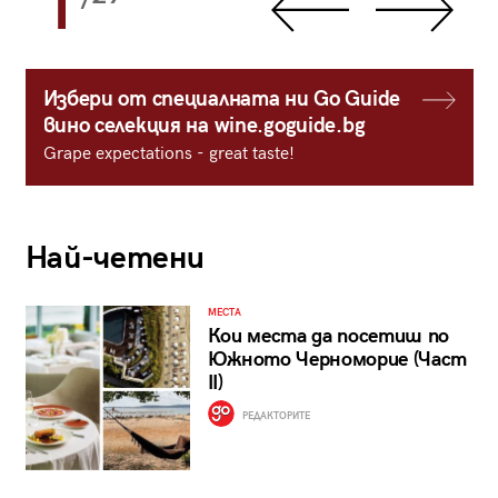
1
Избери от специалната ни Go Guide
вино селекция на wine.goguide.bg
Grape expectations - great taste!
Най-четени
МЕСТА
Кои места да посетиш по
Южното Черноморие (Част
II)
РЕДАКТОРИТЕ