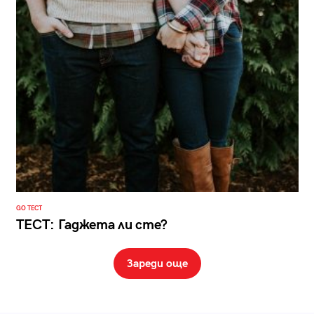
GO ТЕСТ
ТЕСТ: Гаджета ли сте?
Зареди още