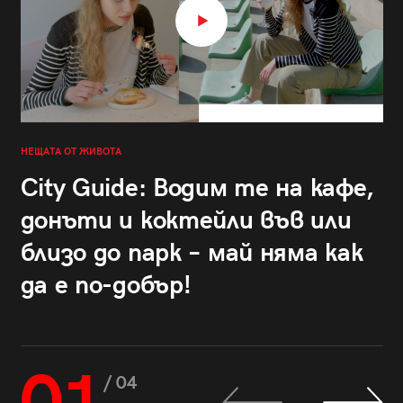
НЕЩАТА ОТ ЖИВОТА
City Guide: Водим те на кафе,
донъти и коктейли във или
близо до парк – май няма как
да е по-добър!
/ 04