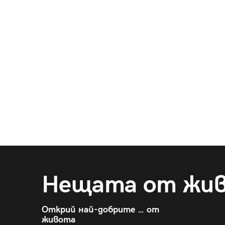
Нещата от жи
Открий най-добрите … от
живота