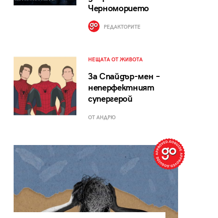
Черноморието
РЕДАКТОРИТЕ
НЕЩАТА ОТ ЖИВОТА
За Спайдър-мен –
неперфектният
супергерой
ОТ АНДРЮ