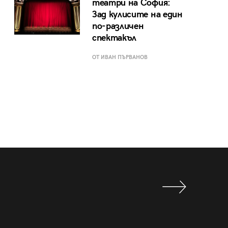
театри на София:
Зад кулисите на един
по-различен
спектакъл
ОТ ИВАН ПЪРВАНОВ