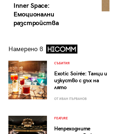
Inner Space:
Емоционални
разстройства
Намерено в
СЪБИТИЯ
Exotic Soirée: Танци и
изкуство с дъх на
лято
ОТ ИВАН ПЪРВАНОВ
FEATURE
Непреходните