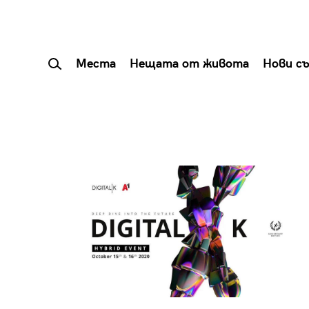
Места
Нещата от живота
Нови с