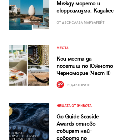
Между морето и
сюрреализма: Кадакес
ОТ ДЕСИСЛАВА МАКЪЛРЕЙТ
МЕСТА
Кои места да
посетиш по Южното
Черноморие (Част II)
РЕДАКТОРИТЕ
НЕЩАТА ОТ ЖИВОТА
Go Guide Seaside
Awards отново
събират най-
доброто по