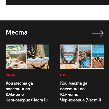
Места
МЕСТА
МЕСТА
Кои места да
Кои места да
посетиш по
посетиш по
Южното
Южното
Черноморие (Част II)
Черноморие (Част I)