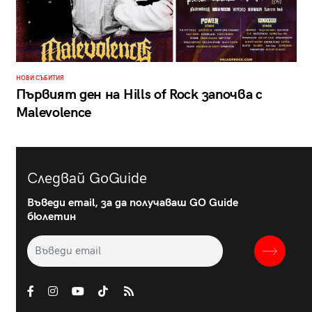
НОВИ СЪБИТИЯ
Първият ден на Hills of Rock започва с
Malevolence
Следвай GoGuide
Въведи email, за да получаваш GO Guide
бюлетин