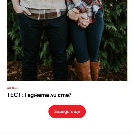
GO ТЕСТ
ТЕСТ: Гаджета ли сте?
Зареди още