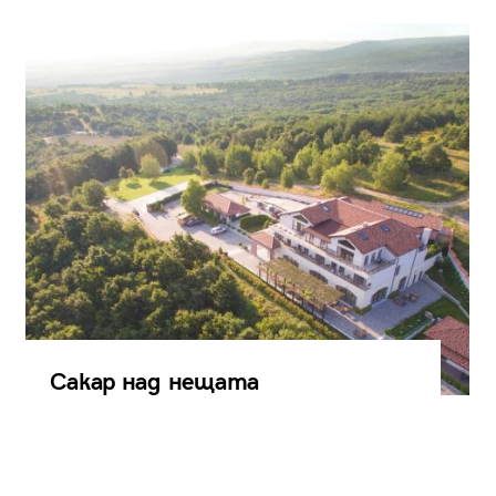
Сакар над нещата