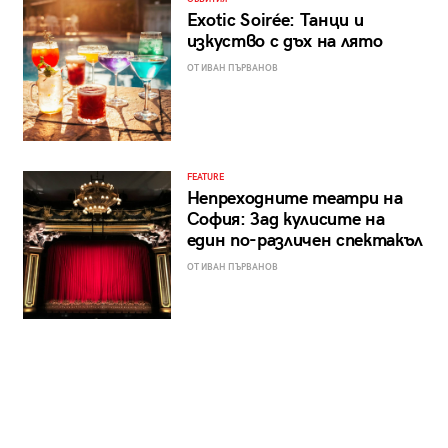
Exotic Soirée: Танци и
изкуство с дъх на лято
ОТ ИВАН ПЪРВАНОВ
FEATURE
Непреходните театри на
София: Зад кулисите на
един по-различен спектакъл
ОТ ИВАН ПЪРВАНОВ