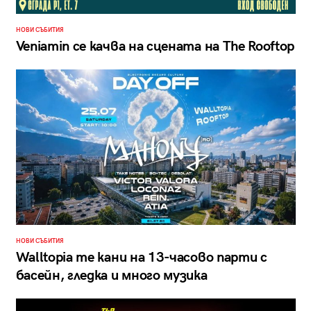
НОВИ СЪБИТИЯ
Veniamin се качва на сцената на The Rooftop
НОВИ СЪБИТИЯ
Walltopia те кани на 13-часово парти с
басейн, гледка и много музика