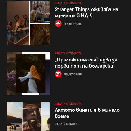
НЕЩАТА ОТ ЖИВОТА
Stranger Things оживява на
сцената в НДК
РЕДАКТОРИТЕ
НЕЩАТА ОТ ЖИВОТА
„Приложна магия“ идва за
първи път на български
РЕДАКТОРИТЕ
НЕЩАТА ОТ ЖИВОТА
Лятото винаги е в минало
време
ОТ КАТИ МИКОВА