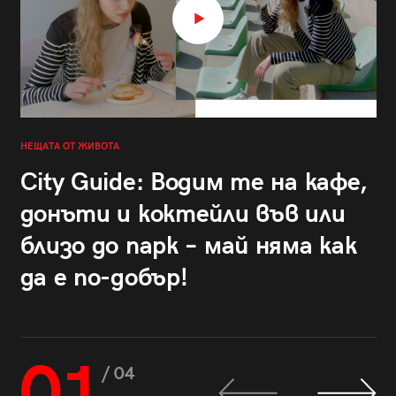
НЕЩАТА ОТ ЖИВОТА
City Guide: Водим те на кафе,
донъти и коктейли във или
близо до парк – май няма как
да е по-добър!
01
/ 04