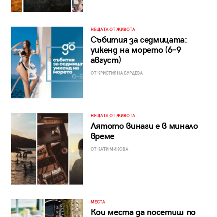
НЕЩАТА ОТ ЖИВОТА
Събития за седмицата:
уикенд на морето (6–9
август)
ОТ КРИСТИЯНА БУРДЕВА
НЕЩАТА ОТ ЖИВОТА
Лятото винаги е в минало
време
ОТ КАТИ МИКОВА
МЕСТА
Кои места да посетиш по