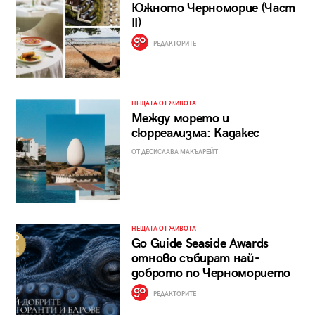
Южното Черноморие (Част
II)
РЕДАКТОРИТЕ
НЕЩАТА ОТ ЖИВОТА
Между морето и
сюрреализма: Кадакес
ОТ ДЕСИСЛАВА МАКЪЛРЕЙТ
НЕЩАТА ОТ ЖИВОТА
Go Guide Seaside Awards
отново събират най-
доброто по Черноморието
РЕДАКТОРИТЕ