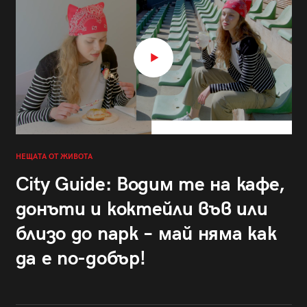
НЕЩАТА ОТ ЖИВОТА
City Guide: Водим те на кафе,
донъти и коктейли във или
близо до парк – май няма как
да е по-добър!