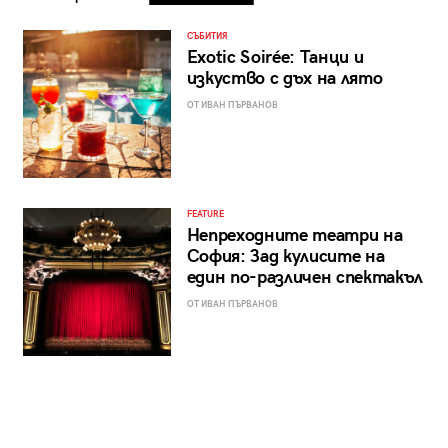
СЪБИТИЯ
Exotic Soirée: Танци и
изкуство с дъх на лято
ОТ ИВАН ПЪРВАНОВ
FEATURE
Непреходните театри на
София: Зад кулисите на
един по-различен спектакъл
ОТ ИВАН ПЪРВАНОВ