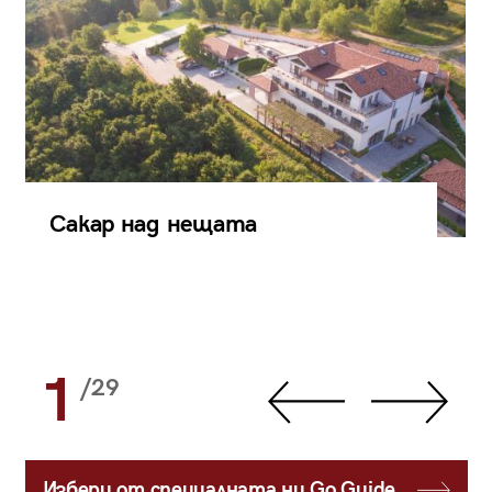
Сакар над нещата
1
/29
Избери от специалната ни Go Guide