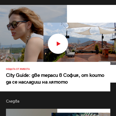
НЕЩАТА ОТ ЖИВОТА
City Guide: две тераси в София, от които
да се насладиш на лятото
Следва