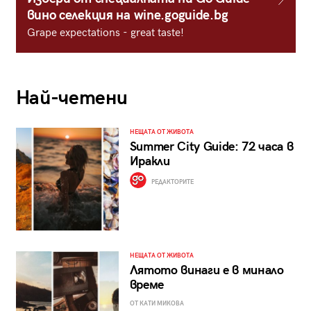
вино селекция на wine.goguide.bg
Grape expectations - great taste!
Най-четени
НЕЩАТА ОТ ЖИВОТА
Summer City Guide: 72 часа в
Иракли
РЕДАКТОРИТЕ
НЕЩАТА ОТ ЖИВОТА
Лятото винаги е в минало
време
ОТ КАТИ МИКОВА