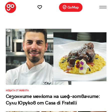
GoMap
НЕЩАТА ОТ ЖИВОТА
Сезонните менюта на шеф-готвачите:
Сули Юруков от Casa di Fratelli