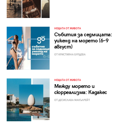
НЕЩАТА ОТ ЖИВОТА
Събития за седмицата:
уикенд на морето (6–9
август)
ОТ КРИСТИЯНА БУРДЕВА
НЕЩАТА ОТ ЖИВОТА
Между морето и
сюрреализма: Кадакес
ОТ ДЕСИСЛАВА МАКЪЛРЕЙТ