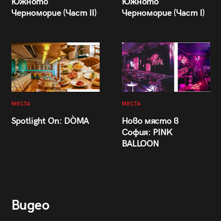
Южното
Южното
Черноморие (Част II)
Черноморие (Част I)
МЕСТА
МЕСТА
Spotlight On: DÒMA
Ново място в
София: PINK
BALLOON
Видео