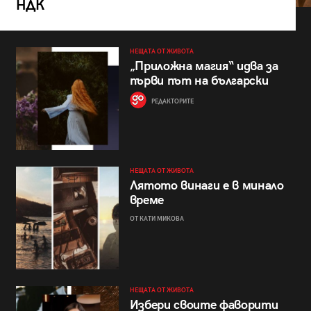
НДК
НЕЩАТА ОТ ЖИВОТА
„Приложна магия“ идва за
първи път на български
РЕДАКТОРИТЕ
НЕЩАТА ОТ ЖИВОТА
Лятото винаги е в минало
време
ОТ КАТИ МИКОВА
НЕЩАТА ОТ ЖИВОТА
Избери своите фаворити