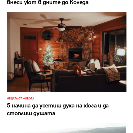
внеси уют в дните до Коледа
НЕЩАТА ОТ ЖИВОТА
5 начина да усетиш духа на хюга и да
стоплиш душата