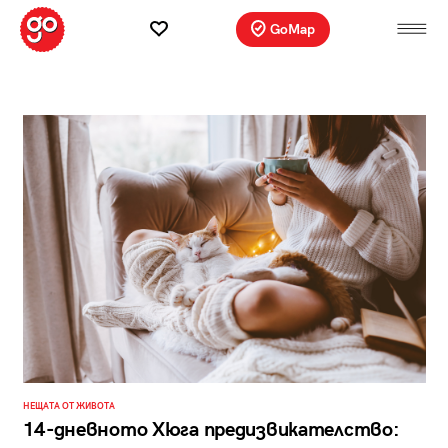
GoMap
НЕЩАТА ОТ ЖИВОТА
14-дневното Хюга предизвикателство: