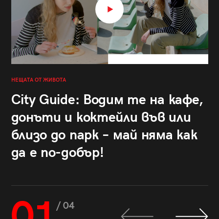
НЕЩАТА ОТ ЖИВОТА
City Guide: Водим те на кафе,
донъти и коктейли във или
близо до парк – май няма как
да е по-добър!
01
/ 04