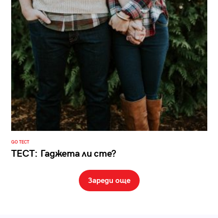
GO ТЕСТ
ТЕСТ: Гаджета ли сте?
Зареди още