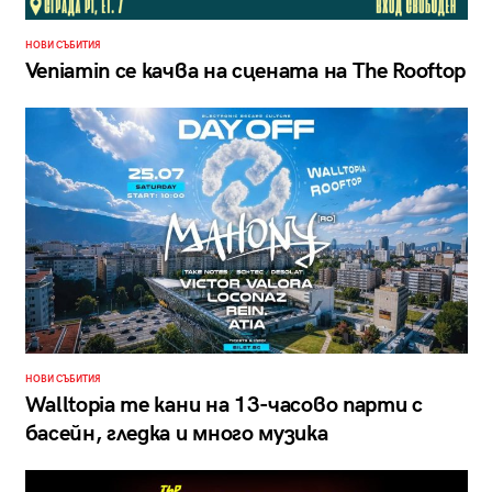
НОВИ СЪБИТИЯ
Veniamin се качва на сцената на The Rooftop
НОВИ СЪБИТИЯ
Walltopia те кани на 13-часово парти с
басейн, гледка и много музика