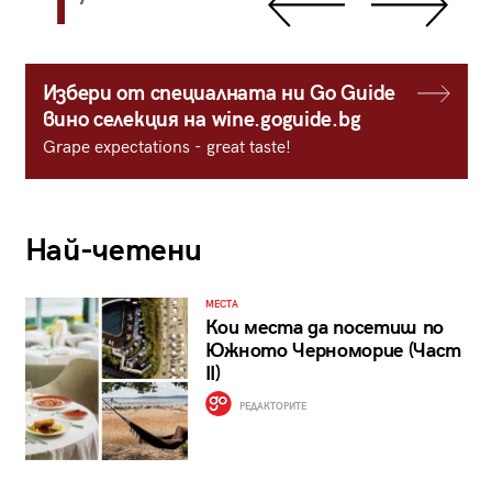
1
Избери от специалната ни Go Guide
вино селекция на wine.goguide.bg
Grape expectations - great taste!
Най-четени
МЕСТА
Кои места да посетиш по
Южното Черноморие (Част
II)
РЕДАКТОРИТЕ