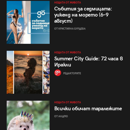
НЕЩАТА ОТ ЖИВОТА
Събития за седмицата:
уикенд на морето (6–9
август)
ОТ КРИСТИЯНА БУРДЕВА
НЕЩАТА ОТ ЖИВОТА
Summer City Guide: 72 часа в
Иракли
РЕДАКТОРИТЕ
НЕЩАТА ОТ ЖИВОТА
Всички обичат таралежите
ОТ АНДРЮ