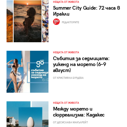
НЕЩАТА ОТ ЖИВОТА
Summer City Guide: 72 часа в
Иракли
РЕДАКТОРИТЕ
НЕЩАТА ОТ ЖИВОТА
Събития за седмицата:
уикенд на морето (6–9
август)
ОТ КРИСТИЯНА БУРДЕВА
НЕЩАТА ОТ ЖИВОТА
Между морето и
сюрреализма: Кадакес
ОТ ДЕСИСЛАВА МАКЪЛРЕЙТ