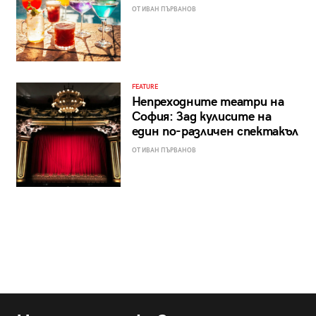
ОТ ИВАН ПЪРВАНОВ
FEATURE
Непреходните театри на
София: Зад кулисите на
един по-различен спектакъл
ОТ ИВАН ПЪРВАНОВ