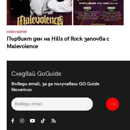
НОВИ СЪБИТИЯ
Първият ден на Hills of Rock започва с
Malevolence
Следвай GoGuide
Въведи email, за да получаваш GO Guide
бюлетин