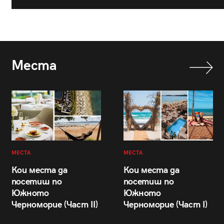
Места
МЕСТА
МЕСТА
Кои места да
Кои места да
посетиш по
посетиш по
Южното
Южното
Черноморие (Част II)
Черноморие (Част I)