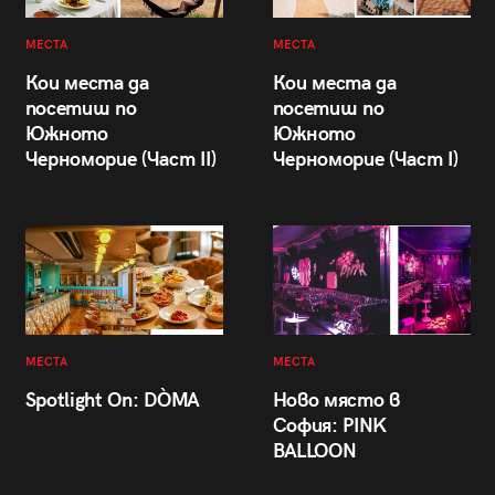
МЕСТА
МЕСТА
Кои места да
Кои места да
посетиш по
посетиш по
Южното
Южното
Черноморие (Част II)
Черноморие (Част I)
МЕСТА
МЕСТА
Spotlight On: DÒMA
Ново място в
София: PINK
BALLOON