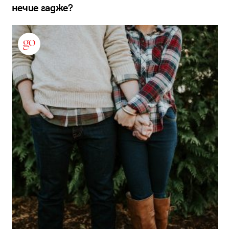
нечие гадже?