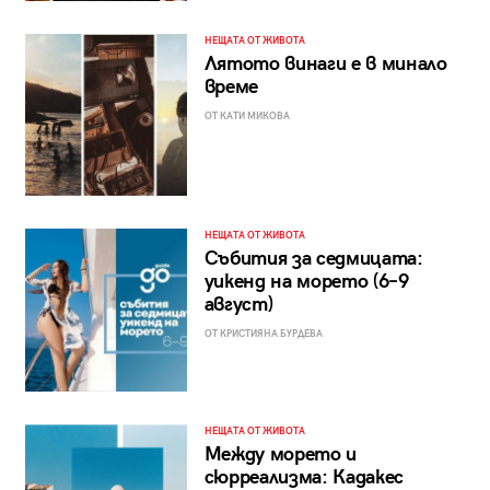
НЕЩАТА ОТ ЖИВОТА
Лятото винаги е в минало
време
ОТ КАТИ МИКОВА
НЕЩАТА ОТ ЖИВОТА
Събития за седмицата:
уикенд на морето (6–9
август)
ОТ КРИСТИЯНА БУРДЕВА
НЕЩАТА ОТ ЖИВОТА
Между морето и
сюрреализма: Кадакес