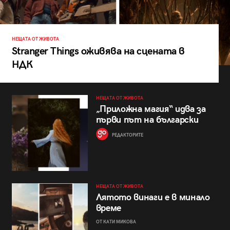
НЕЩАТА ОТ ЖИВОТА
Stranger Things оживява на сцената в
НДК
НЕЩАТА ОТ ЖИВОТА
„Приложна магия“ идва за
първи път на български
РЕДАКТОРИТЕ
НЕЩАТА ОТ ЖИВОТА
Лятото винаги е в минало
време
ОТ КАТИ МИКОВА