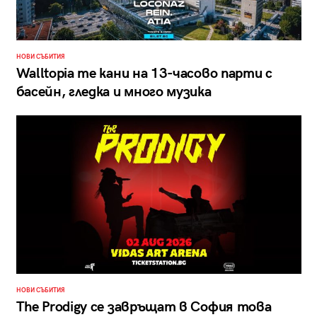
НОВИ СЪБИТИЯ
Walltopia те кани на 13-часово парти с
басейн, гледка и много музика
НОВИ СЪБИТИЯ
The Prodigy се завръщат в София това