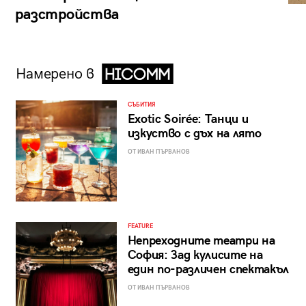
разстройства
Намерено в
СЪБИТИЯ
Exotic Soirée: Танци и
изкуство с дъх на лято
ОТ ИВАН ПЪРВАНОВ
FEATURE
Непреходните театри на
София: Зад кулисите на
един по-различен спектакъл
ОТ ИВАН ПЪРВАНОВ