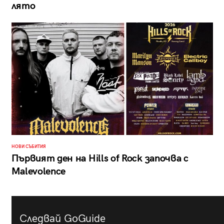
лято
НОВИ СЪБИТИЯ
Първият ден на Hills of Rock започва с
Malevolence
Следвай GoGuide