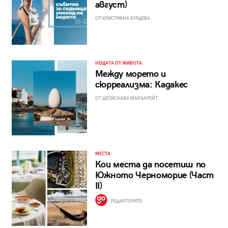
август)
ОТ КРИСТИЯНА БУРДЕВА
НЕЩАТА ОТ ЖИВОТА
Между морето и
сюрреализма: Кадакес
ОТ ДЕСИСЛАВА МАКЪЛРЕЙТ
МЕСТА
Кои места да посетиш по
Южното Черноморие (Част
II)
РЕДАКТОРИТЕ