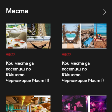
Места
МЕСТА
МЕСТА
Кои места да
Кои места да
посетиш по
посетиш по
Южното
Южното
Черноморие (Част II)
Черноморие (Част I)