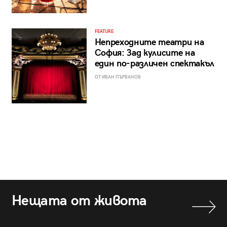
FEATURE
Непреходните театри на
София: Зад кулисите на
един по-различен спектакъл
ОТ ИВАН ПЪРВАНОВ
Нещата от живота