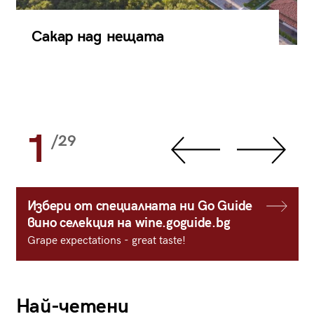
Сакар над нещата
1
/29
Избери от специалната ни Go Guide
вино селекция на wine.goguide.bg
Grape expectations - great taste!
Най-четени