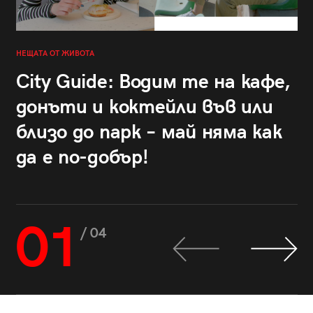
НЕЩАТА ОТ ЖИВОТА
City Guide: Водим те на кафе,
донъти и коктейли във или
близо до парк – май няма как
да е по-добър!
01
/ 04