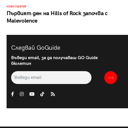
НОВИ СЪБИТИЯ
Първият ден на Hills of Rock започва с
Malevolence
Следвай GoGuide
Въведи email, за да получаваш GO Guide
бюлетин