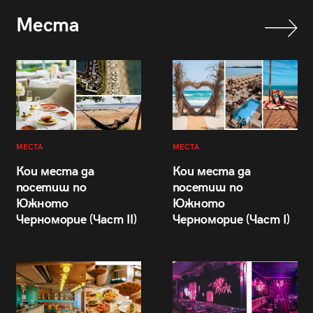
Места
МЕСТА
МЕСТА
Кои места да
Кои места да
посетиш по
посетиш по
Южното
Южното
Черноморие (Част II)
Черноморие (Част I)