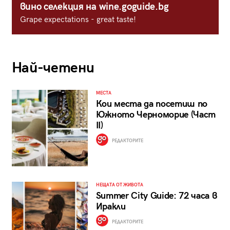
вино селекция на wine.goguide.bg
Grape expectations - great taste!
Най-четени
МЕСТА
Кои места да посетиш по
Южното Черноморие (Част
II)
РЕДАКТОРИТЕ
НЕЩАТА ОТ ЖИВОТА
Summer City Guide: 72 часа в
Иракли
РЕДАКТОРИТЕ