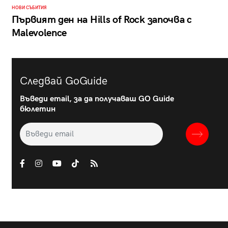
НОВИ СЪБИТИЯ
Първият ден на Hills of Rock започва с
Malevolence
Следвай GoGuide
Въведи email, за да получаваш GO Guide
бюлетин