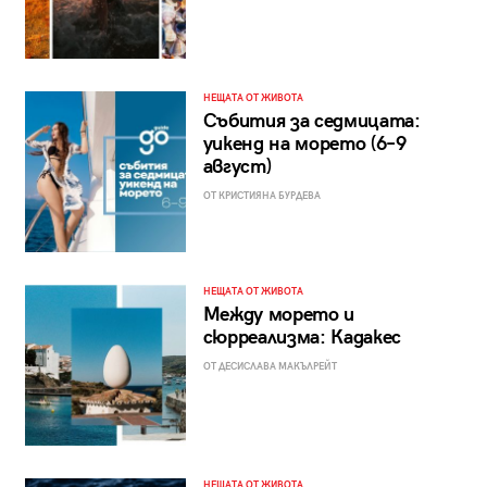
НЕЩАТА ОТ ЖИВОТА
Събития за седмицата:
уикенд на морето (6–9
август)
ОТ КРИСТИЯНА БУРДЕВА
НЕЩАТА ОТ ЖИВОТА
Между морето и
сюрреализма: Кадакес
ОТ ДЕСИСЛАВА МАКЪЛРЕЙТ
НЕЩАТА ОТ ЖИВОТА