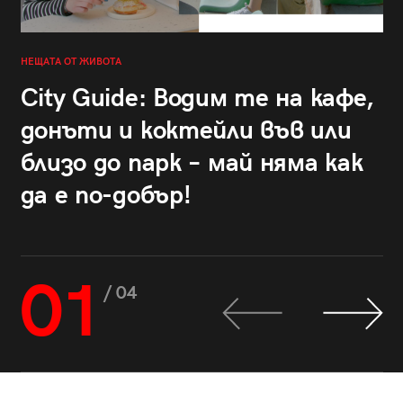
НЕЩАТА ОТ ЖИВОТА
City Guide: Водим те на кафе,
донъти и коктейли във или
близо до парк – май няма как
да е по-добър!
01
/ 04