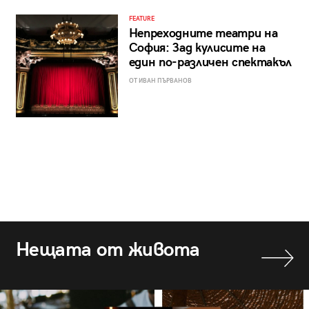
FEATURE
Непреходните театри на
София: Зад кулисите на
един по-различен спектакъл
ОТ ИВАН ПЪРВАНОВ
Нещата от живота