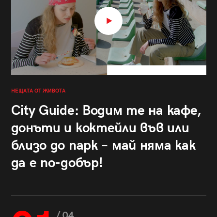
НЕЩАТА ОТ ЖИВОТА
City Guide: Водим те на кафе,
донъти и коктейли във или
близо до парк – май няма как
да е по-добър!
/ 04