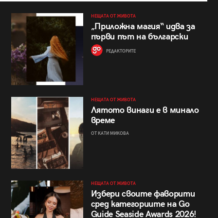
НЕЩАТА ОТ ЖИВОТА
„Приложна магия“ идва за
първи път на български
РЕДАКТОРИТЕ
НЕЩАТА ОТ ЖИВОТА
Лятото винаги е в минало
време
ОТ КАТИ МИКОВА
НЕЩАТА ОТ ЖИВОТА
Избери своите фаворити
сред категориите на Go
Guide Seaside Awards 2026!