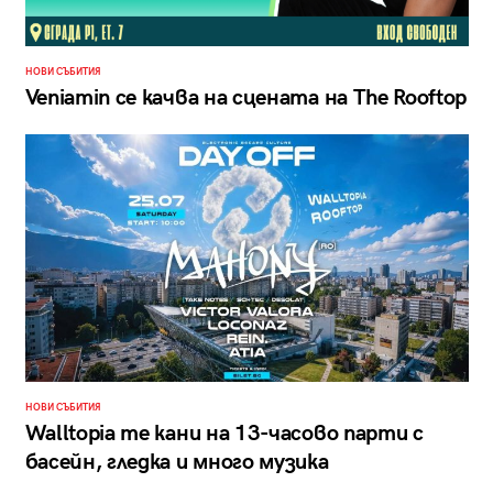
НОВИ СЪБИТИЯ
Veniamin се качва на сцената на The Rooftop
НОВИ СЪБИТИЯ
Walltopia те кани на 13-часово парти с
басейн, гледка и много музика