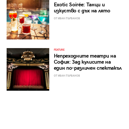
Exotic Soirée: Танци и
изкуство с дъх на лято
ОТ ИВАН ПЪРВАНОВ
FEATURE
Непреходните театри на
София: Зад кулисите на
един по-различен спектакъл
ОТ ИВАН ПЪРВАНОВ