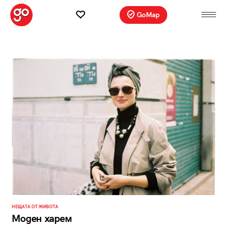
GoMap
НЕЩАТА ОТ ЖИВОТА
Моден харем