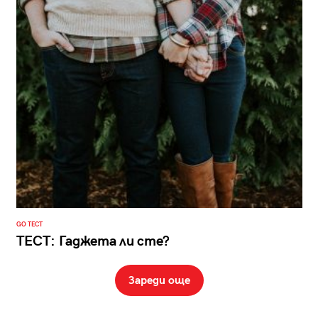
GO ТЕСТ
ТЕСТ: Гаджета ли сте?
Зареди още