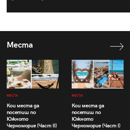
Места
МЕСТА
МЕСТА
Кои места да
Кои места да
посетиш по
посетиш по
Южното
Южното
Черноморие (Част II)
Черноморие (Част I)