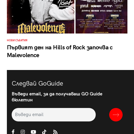
НОВИ СЪБИТИЯ
Първият ден на Hills of Rock започва с
Malevolence
Следвай GoGuide
Въведи email, за да получаваш GO Guide
бюлетин