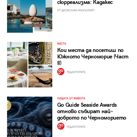
сюрреализма: Кадакес
ОТ ДЕСИСЛАВА МАКЪЛРЕЙТ
МЕСТА
Кои места да посетиш по
Южното Черноморие (Част
II)
РЕДАКТОРИТЕ
НЕЩАТА ОТ ЖИВОТА
Go Guide Seaside Awards
отново събират най-
доброто по Черноморието
РЕДАКТОРИТЕ