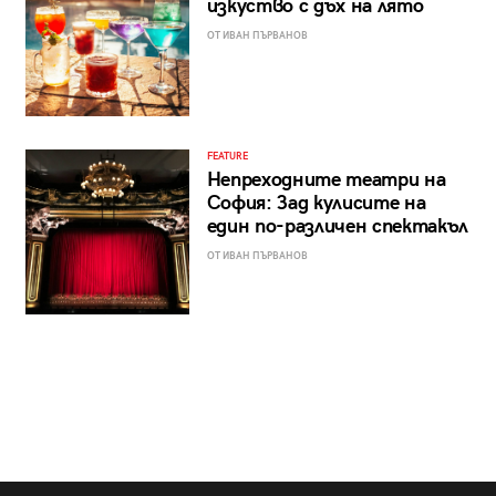
изкуство с дъх на лято
ОТ ИВАН ПЪРВАНОВ
FEATURE
Непреходните театри на
София: Зад кулисите на
един по-различен спектакъл
ОТ ИВАН ПЪРВАНОВ