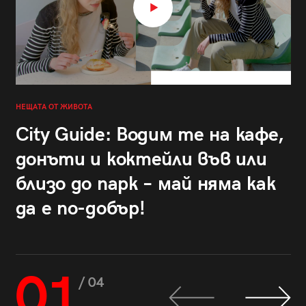
НЕЩАТА ОТ ЖИВОТА
City Guide: Водим те на кафе,
донъти и коктейли във или
близо до парк – май няма как
да е по-добър!
01
/ 04