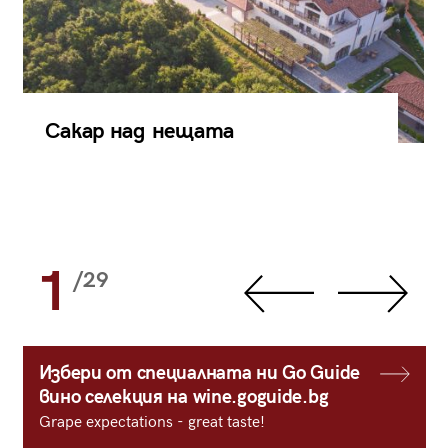
Сакар над нещата
1
/29
Избери от специалната ни Go Guide
вино селекция на wine.goguide.bg
Grape expectations - great taste!