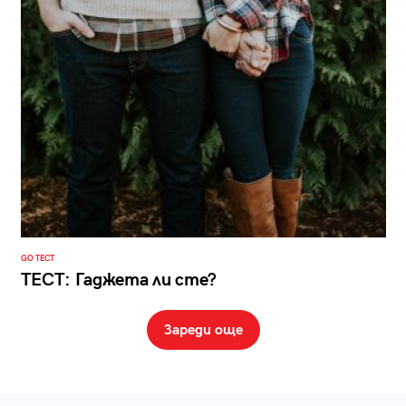
GO ТЕСТ
ТЕСТ: Гаджета ли сте?
Зареди още