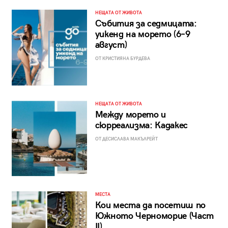
НЕЩАТА ОТ ЖИВОТА
Събития за седмицата:
уикенд на морето (6–9
август)
ОТ КРИСТИЯНА БУРДЕВА
НЕЩАТА ОТ ЖИВОТА
Между морето и
сюрреализма: Кадакес
ОТ ДЕСИСЛАВА МАКЪЛРЕЙТ
МЕСТА
Кои места да посетиш по
Южното Черноморие (Част
II)