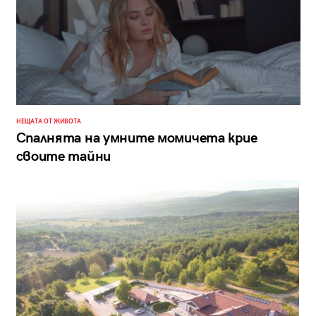
НЕЩАТА ОТ ЖИВОТА
Спалнята на умните момичета крие
своите тайни