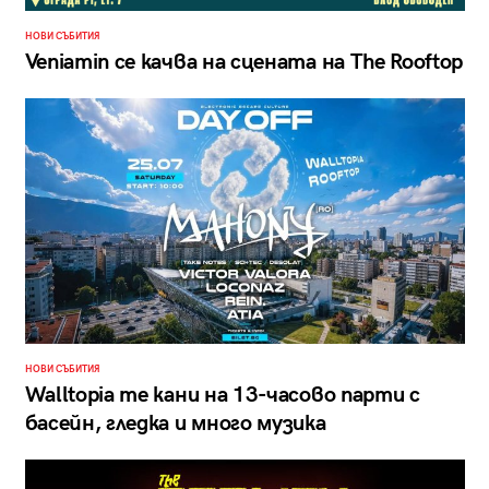
НОВИ СЪБИТИЯ
Veniamin се качва на сцената на The Rooftop
НОВИ СЪБИТИЯ
Walltopia те кани на 13-часово парти с
басейн, гледка и много музика