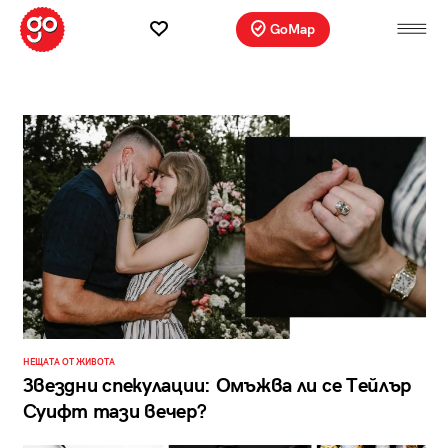
GoMap
НЕЩАТА ОТ ЖИВОТА
Звездни спекулации: Омъжва ли се Tейлър
Суифт тази вечер?