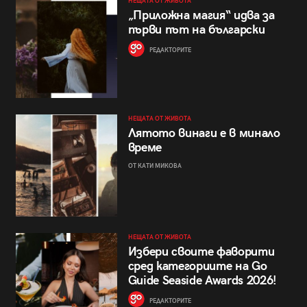
НЕЩАТА ОТ ЖИВОТА
„Приложна магия“ идва за
първи път на български
РЕДАКТОРИТЕ
НЕЩАТА ОТ ЖИВОТА
Лятото винаги е в минало
време
ОТ КАТИ МИКОВА
НЕЩАТА ОТ ЖИВОТА
Избери своите фаворити
сред категориите на Go
Guide Seaside Awards 2026!
РЕДАКТОРИТЕ