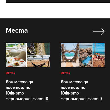
Места
МЕСТА
МЕСТА
Кои места да
Кои места да
посетиш по
посетиш по
Южното
Южното
Черноморие (Част II)
Черноморие (Част I)