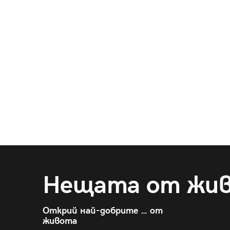
Нещата от жи
Открий най-добрите … от
живота