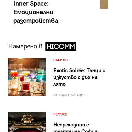
Inner Space:
Емоционални
разстройства
Намерено в
СЪБИТИЯ
Exotic Soirée: Танци и
изкуство с дъх на
лято
ОТ ИВАН ПЪРВАНОВ
FEATURE
Непреходните
театри на София: