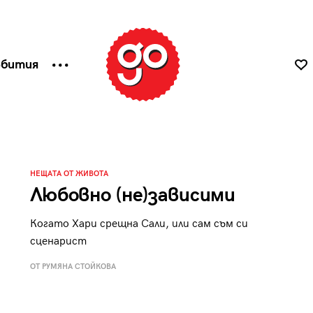
ъбития
НЕЩАТА ОТ ЖИВОТА
Любовно (не)зависими
Когато Хари срещна Сали, или сам съм си
сценарист
ОТ РУМЯНА СТОЙКОВА