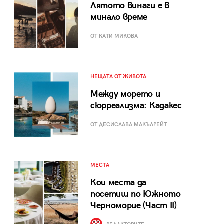
Лятото винаги е в
минало време
ОТ КАТИ МИКОВА
НЕЩАТА ОТ ЖИВОТА
Между морето и
сюрреализма: Кадакес
ОТ ДЕСИСЛАВА МАКЪЛРЕЙТ
МЕСТА
Кои места да
посетиш по Южното
Черноморие (Част II)