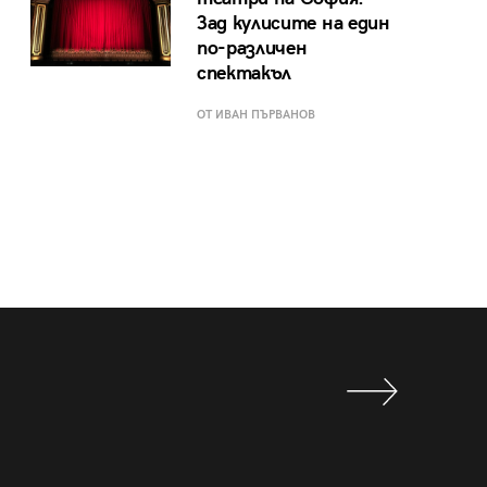
Зад кулисите на един
по-различен
спектакъл
ОТ ИВАН ПЪРВАНОВ