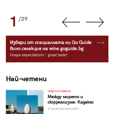
1
/29
Избери от специалната ни Go Guide
вино селекция на wine.goguide.bg
Grape expectations - great taste!
Най-четени
НЕЩАТА ОТ ЖИВОТА
Между морето и
сюрреализма: Кадакес
ОТ ДЕСИСЛАВА МАКЪЛРЕЙТ