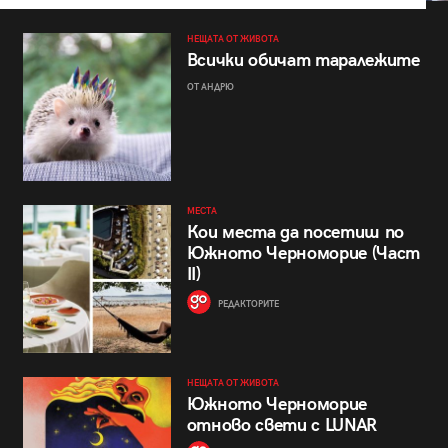
НЕЩАТА ОТ ЖИВОТА
Всички обичат таралежите
ОТ АНДРЮ
МЕСТА
Кои места да посетиш по
Южното Черноморие (Част
II)
РЕДАКТОРИТЕ
НЕЩАТА ОТ ЖИВОТА
Южното Черноморие
отново свети с LUNAR