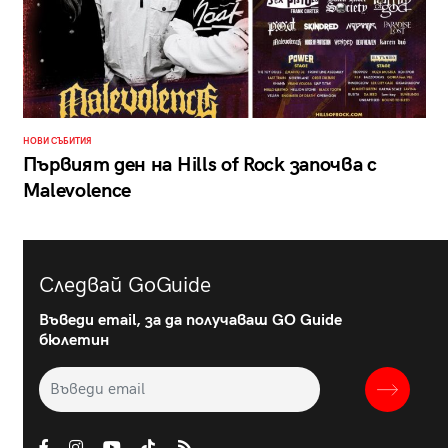
НОВИ СЪБИТИЯ
Първият ден на Hills of Rock започва с
Malevolence
Следвай GoGuide
Въведи email, за да получаваш GO Guide
бюлетин