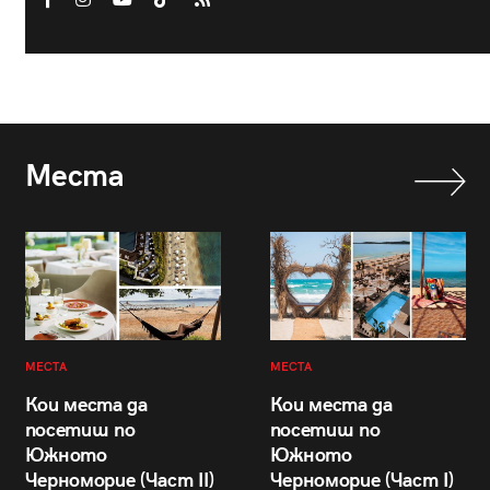
Места
МЕСТА
МЕСТА
Кои места да
Кои места да
посетиш по
посетиш по
Южното
Южното
Черноморие (Част II)
Черноморие (Част I)