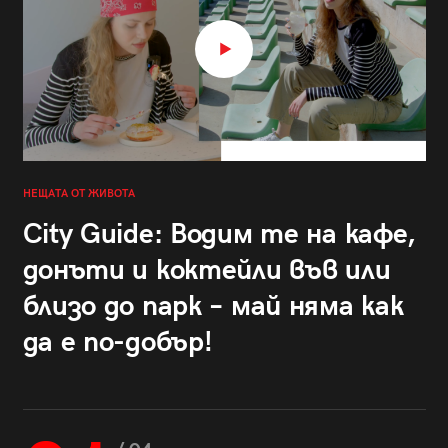
НЕЩАТА ОТ ЖИВОТА
City Guide: Водим те на кафе,
донъти и коктейли във или
близо до парк – май няма как
да е по-добър!