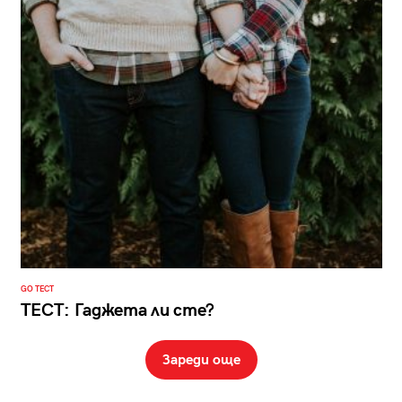
GO ТЕСТ
ТЕСТ: Гаджета ли сте?
Зареди още