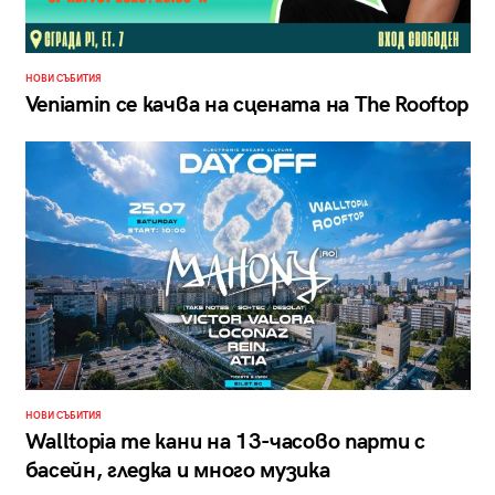
НОВИ СЪБИТИЯ
Veniamin се качва на сцената на The Rooftop
НОВИ СЪБИТИЯ
Walltopia те кани на 13-часово парти с
басейн, гледка и много музика