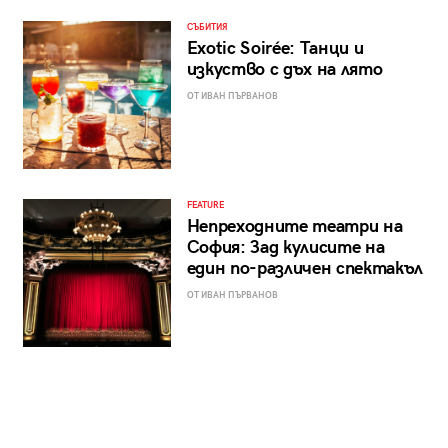
СЪБИТИЯ
Exotic Soirée: Танци и
изкуство с дъх на лято
ОТ ИВАН ПЪРВАНОВ
FEATURE
Непреходните театри на
София: Зад кулисите на
един по-различен спектакъл
ОТ ИВАН ПЪРВАНОВ