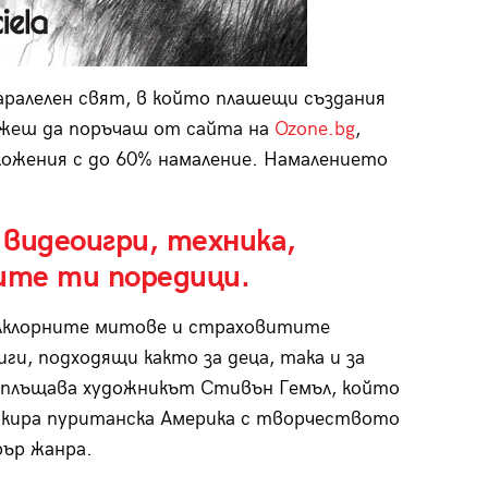
ралелен свят, в който плашещи създания
ожеш да поръчаш от сайта на
Ozone.bg
,
ложения с до 60% намаление. Намалението
 видеоигри, техника,
ите ти поредици.
олклорните митове и страховитите
ги, подходящи както за деца, така и за
ъплъщава художникът Стивън Гемъл, който
вокира пуританска Америка с творчеството
рър жанра.