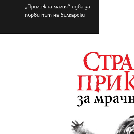
„Приложна магия“ идва за
първи път на български