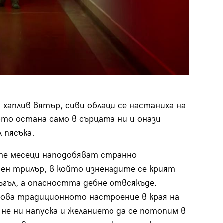
хаплив вятър, сиви облаци се настаниха на
ото остана само в сърцата ни и онази
 пясъка.
те месеци наподобяват странно
ен трилър, в който изненадите се крият
 ъгъл, а опасността дебне отвсякъде.
ова традиционното настроение в края на
не ни напуска и желанието да се потопим в