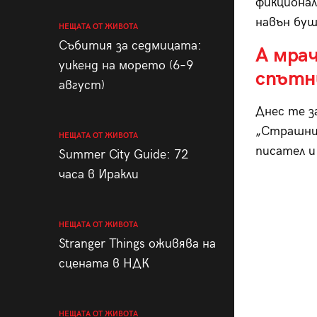
фикционал
навън буш
НЕЩАТА ОТ ЖИВОТА
Събития за седмицата:
А мра
уикенд на морето (6–9
спътн
август)
Днес те з
„Страшни 
НЕЩАТА ОТ ЖИВОТА
писател и
Summer City Guide: 72
часа в Иракли
НЕЩАТА ОТ ЖИВОТА
Stranger Things оживява на
сцената в НДК
НЕЩАТА ОТ ЖИВОТА