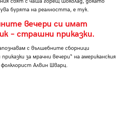
ния свят с чаша горещ шоколад, докато
ува бурята на реалността, е тук.
чните вечери си имат
ик – страшни приказки.
апознавам с вълшебните сборници
приказки за мрачни вечери“ на американския
 фолклорист Алвин Шварц.