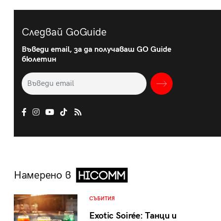
Следвай GoGuide
Въведи email, за да получаваш GO Guide
бюлетин
Намерено в
СЪБИТИЯ
Exotic Soirée: Танци и