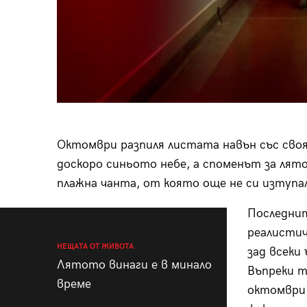
Октомври разпиля листата навън със своя 
доскоро синьото небе, а споменът за лят
плажна чанта, от която още не си изтупал
Последни
реалистич
НЕЩАТА ОТ ЖИВОТА
зад всеки
Лятото винаги е в минало
Въпреки т
време
октомври 