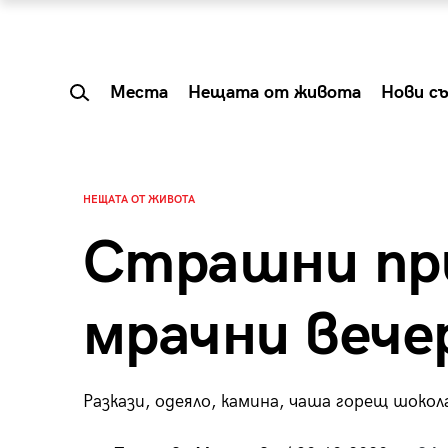
Места
Нещата от живота
Нови с
НЕЩАТА ОТ ЖИВОТА
Страшни при
мрачни вече
Разкази, одеяло, камина, чаша горещ шокол
 Shareable:
Summer Prelude: ка
лги вечери и
започва лятото в 