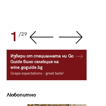
1
2
/29
/
Избери от специалната ни Go
Guide вино селекция на
wine.goguide.bg
Grape expectations - great taste!
Любопитно