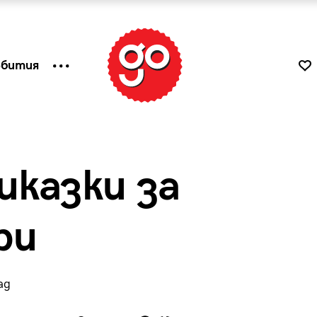
ъбития
казки за
ри
ад
к
Tender is the Wine – Какво
чаша
се пие на Лазурния бряг