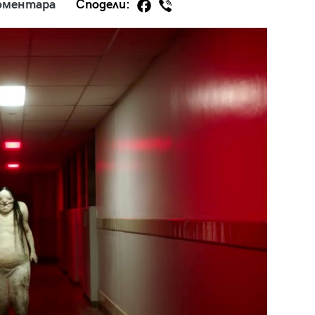
оментара
Сподели:
29
/29