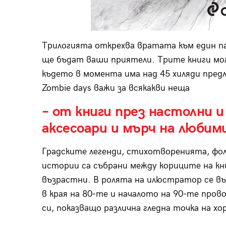
Трилогията открехва вратата към един па
ще бъдат ваши приятели. Трите книги м
където в момента има над 45 хиляди пред
Zombie days важи за всякакви неща
– от книги през настолни и
аксесоари и мърч на любим
Градските легенди, стихотворенията, ф
истории са събрани между кориците на кни
възрастни. В ролята на илюстратор се в
в края на 80-те и началото на 90-те про
си, показващо различна гледна точка на хо