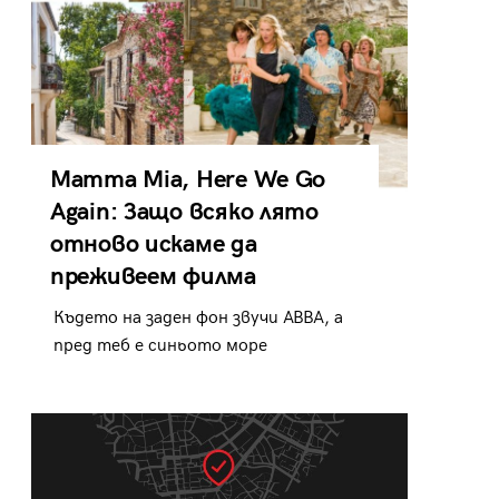
Mamma Mia, Here We Go
Again: Защо всяко лято
отново искаме да
преживеем филма
Където на заден фон звучи ABBA, а
пред теб е синьото море