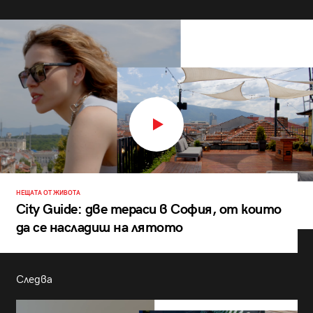
НЕЩАТА ОТ ЖИВОТА
City Guide: две тераси в София, от които
да се насладиш на лятото
Следва