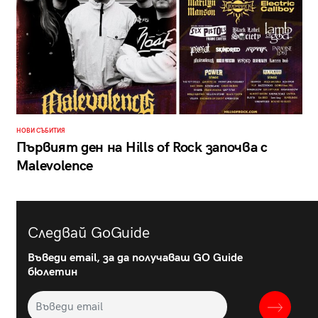
НОВИ СЪБИТИЯ
Първият ден на Hills of Rock започва с
Malevolence
Следвай GoGuide
Въведи email, за да получаваш GO Guide
бюлетин