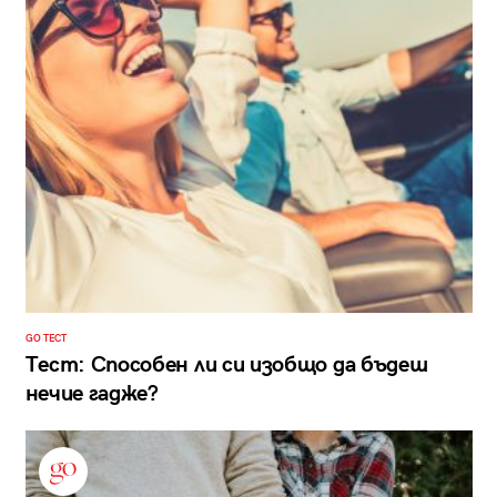
GO ТЕСТ
Тест: Способен ли си изобщо да бъдеш
нечие гадже?