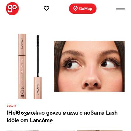
GoMap
BEAUTY
(Не)възможно дълги мигли с новата Lash
Idôle от Lancôme