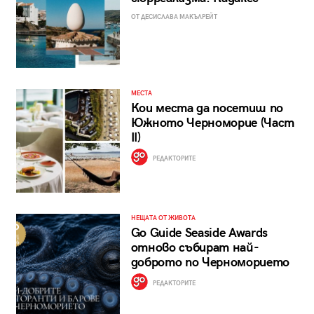
ОТ ДЕСИСЛАВА МАКЪЛРЕЙТ
МЕСТА
Кои места да посетиш по
Южното Черноморие (Част
II)
РЕДАКТОРИТЕ
НЕЩАТА ОТ ЖИВОТА
Go Guide Seaside Awards
отново събират най-
доброто по Черноморието
РЕДАКТОРИТЕ