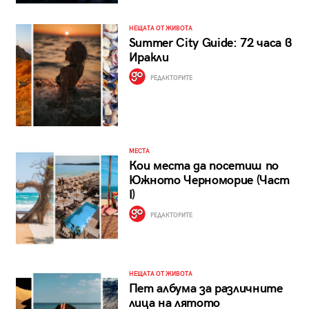
НЕЩАТА ОТ ЖИВОТА
Summer City Guide: 72 часа в
Иракли
РЕДАКТОРИТЕ
МЕСТА
Кои места да посетиш по
Южното Черноморие (Част
I)
РЕДАКТОРИТЕ
НЕЩАТА ОТ ЖИВОТА
Пет албума за различните
лица на лятото