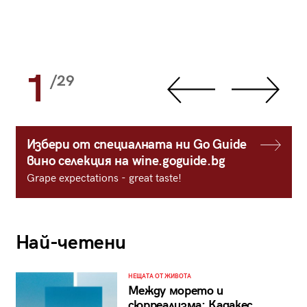
1
/29
Избери от специалната ни Go Guide
вино селекция на wine.goguide.bg
Grape expectations - great taste!
Най-четени
НЕЩАТА ОТ ЖИВОТА
Между морето и
сюрреализма: Кадакес