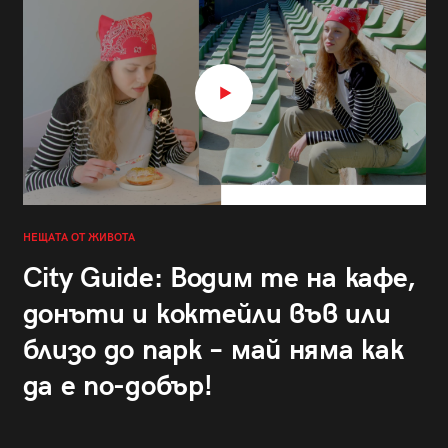
НЕЩАТА ОТ ЖИВОТА
City Guide: Водим те на кафе,
донъти и коктейли във или
близо до парк – май няма как
да е по-добър!