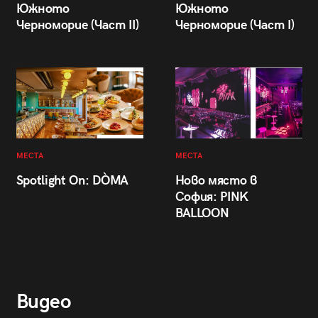
Южното
Южното
Черноморие (Част II)
Черноморие (Част I)
МЕСТА
МЕСТА
Spotlight On: DÒMA
Ново място в
София: PINK
BALLOON
Видео