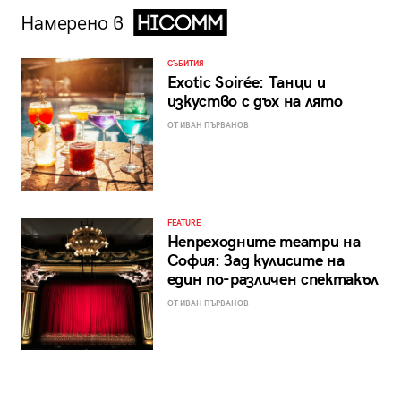
Намерено в
СЪБИТИЯ
Exotic Soirée: Танци и
изкуство с дъх на лято
ОТ ИВАН ПЪРВАНОВ
FEATURE
Непреходните театри на
София: Зад кулисите на
един по-различен спектакъл
ОТ ИВАН ПЪРВАНОВ