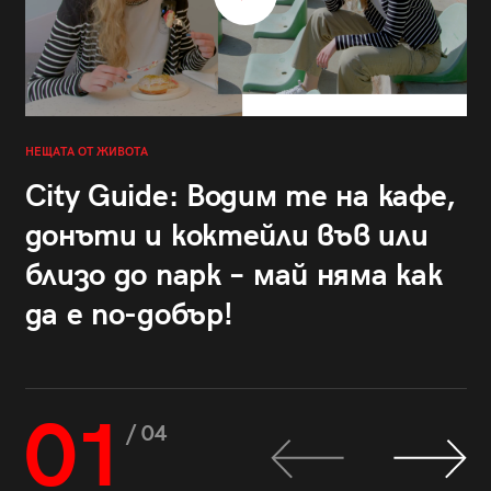
НЕЩАТА ОТ ЖИВОТА
City Guide: Водим те на кафе,
донъти и коктейли във или
близо до парк – май няма как
да е по-добър!
01
/ 04