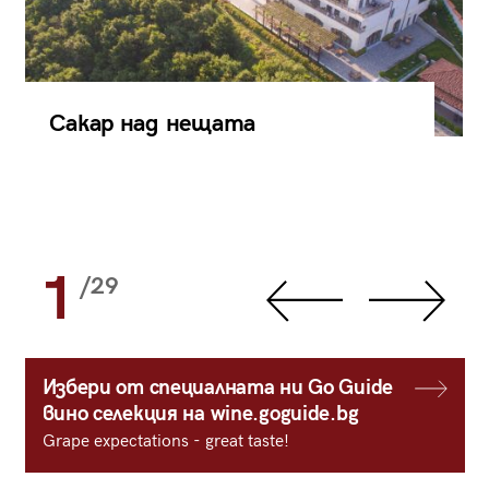
Сакар над нещата
1
/29
Избери от специалната ни Go Guide
вино селекция на wine.goguide.bg
Grape expectations - great taste!