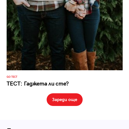
GO ТЕСТ
ТЕСТ: Гаджета ли сте?
Зареди още