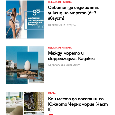
НЕЩАТА ОТ ЖИВОТА
Събития за седмицата:
уикенд на морето (6–9
август)
ОТ КРИСТИЯНА БУРДЕВА
НЕЩАТА ОТ ЖИВОТА
Между морето и
сюрреализма: Кадакес
ОТ ДЕСИСЛАВА МАКЪЛРЕЙТ
МЕСТА
Кои места да посетиш по
Южното Черноморие (Част
II)