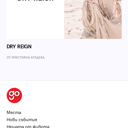
DRY REIGN
ОТ КРИСТИЯНА БУРДЕВА
Места
Нови събития
Нещата от живота