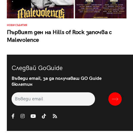
НОВИ СЪБИТИЯ
Първият ден на Hills of Rock започва с
Malevolence
Следвай GoGuide
Въведи email, за да получаваш GO Guide
бюлетин