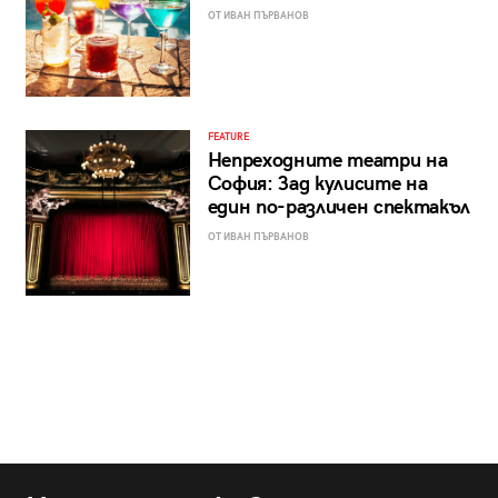
ОТ ИВАН ПЪРВАНОВ
FEATURE
Непреходните театри на
София: Зад кулисите на
един по-различен спектакъл
ОТ ИВАН ПЪРВАНОВ