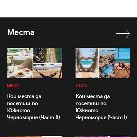
Места
МЕСТА
МЕСТА
Кои места да
Кои места да
посетиш по
посетиш по
Южното
Южното
Черноморие (Част II)
Черноморие (Част I)