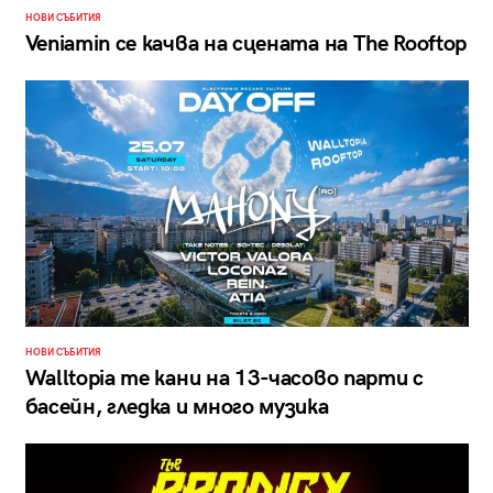
НОВИ СЪБИТИЯ
Veniamin се качва на сцената на The Rooftop
НОВИ СЪБИТИЯ
Walltopia те кани на 13-часово парти с
басейн, гледка и много музика