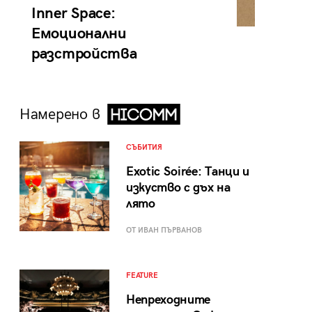
Inner Space:
Емоционални
разстройства
Намерено в
СЪБИТИЯ
Exotic Soirée: Танци и
изкуство с дъх на
лято
ОТ ИВАН ПЪРВАНОВ
FEATURE
Непреходните