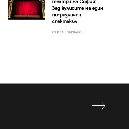
театри на София:
Зад кулисите на един
по-различен
спектакъл
ОТ ИВАН ПЪРВАНОВ