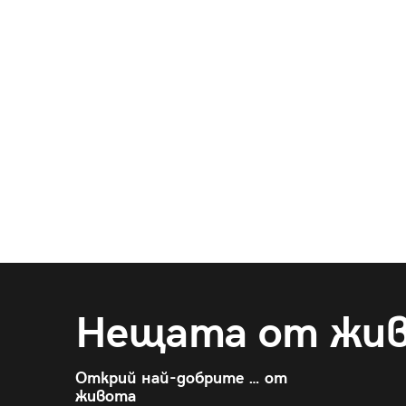
Нещата от жи
Открий най-добрите … от
живота