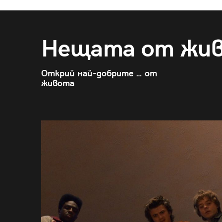
Нещата от жи
Открий най-добрите … от
живота