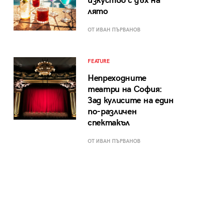
изкуство с дъх на
лято
ОТ ИВАН ПЪРВАНОВ
FEATURE
Непреходните
театри на София:
Зад кулисите на един
по-различен
спектакъл
ОТ ИВАН ПЪРВАНОВ