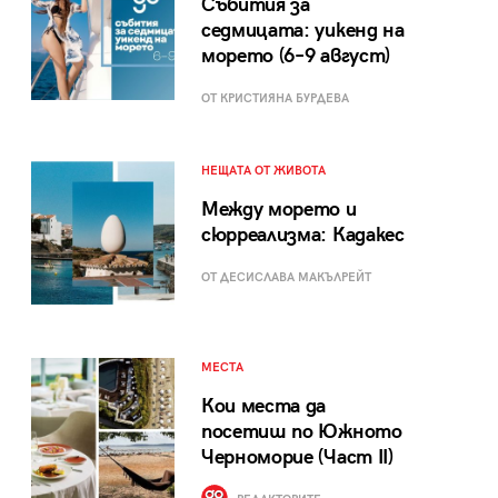
Събития за
седмицата: уикенд на
морето (6–9 август)
ОТ КРИСТИЯНА БУРДЕВА
НЕЩАТА ОТ ЖИВОТА
Между морето и
сюрреализма: Кадакес
ОТ ДЕСИСЛАВА МАКЪЛРЕЙТ
МЕСТА
Кои места да
посетиш по Южното
Черноморие (Част II)