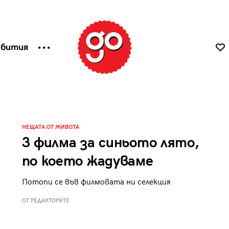
ъбития
НЕЩАТА ОТ ЖИВОТА
3 филма за синьото лято,
по което жадуваме
Потопи се във филмовата ни селекция
ОТ РЕДАКТОРИТЕ