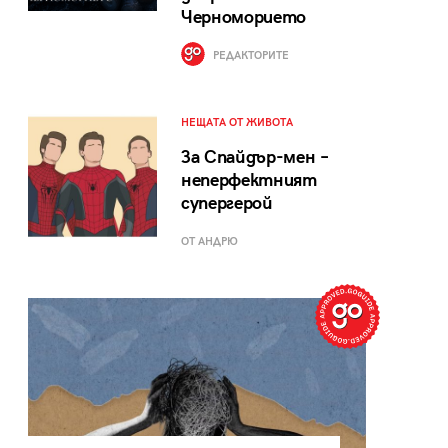
Черноморието
РЕДАКТОРИТЕ
НЕЩАТА ОТ ЖИВОТА
За Спайдър-мен –
неперфектният
супергерой
ОТ АНДРЮ