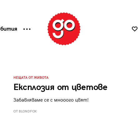
ъбития
НЕЩАТА ОТ ЖИВОТА
Експлозия от цветове
Забавляваме се с мнооого цвят!
ОТ BLONDFOX