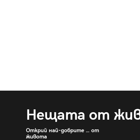
Нещата от жи
Открий най-добрите … от
живота