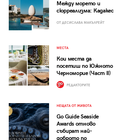
Между морето и
сюрреализма: Кадакес
ОТ ДЕСИСЛАВА МАКЪЛРЕЙТ
МЕСТА
Кои места да
посетиш по Южното
Черноморие (Част II)
РЕДАКТОРИТЕ
НЕЩАТА ОТ ЖИВОТА
Go Guide Seaside
Awards отново
събират най-
доброто по