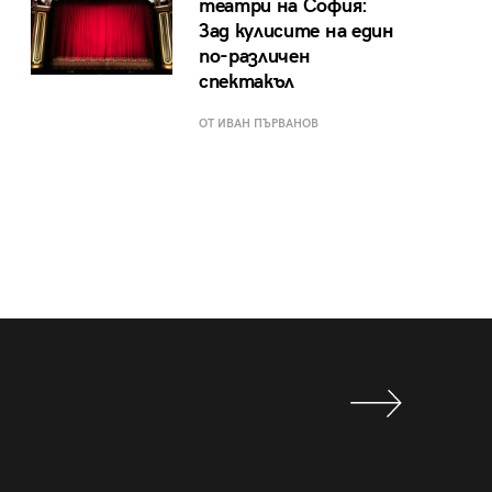
театри на София:
Зад кулисите на един
по-различен
спектакъл
ОТ ИВАН ПЪРВАНОВ