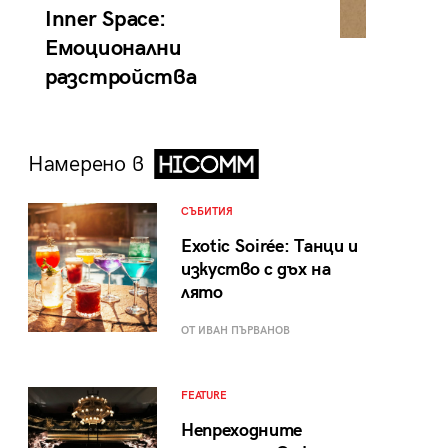
Inner Space:
Емоционални
разстройства
Намерено в
СЪБИТИЯ
Exotic Soirée: Танци и
изкуство с дъх на
лято
ОТ ИВАН ПЪРВАНОВ
FEATURE
Непреходните