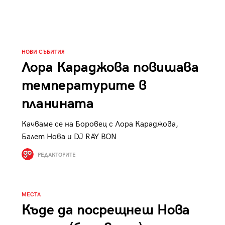
к
Tender is the Wine – Какво
чаша
се пие на Лазурния бряг
НОВИ СЪБИТИЯ
Лора Караджова повишава
температурите в
29
/29
планината
Качваме се на Боровец с Лора Караджова,
Балет Нова и DJ RAY BON
РЕДАКТОРИТЕ
МЕСТА
Къде да посрещнеш Нова