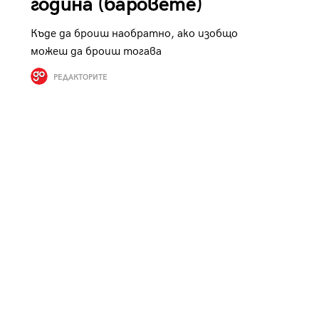
година (баровете)
Къде да броиш наобратно, ако изобщо
можеш да броиш тогава
РЕДАКТОРИТЕ