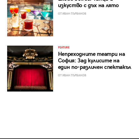
изкуство с дъх на лято
ОТ ИВАН ПЪРВАНОВ
FEATURE
Непреходните театри на
София: Зад кулисите на
един по-различен спектакъл
ОТ ИВАН ПЪРВАНОВ