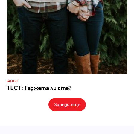
GO ТЕСТ
ТЕСТ: Гаджета ли сте?
Зареди още