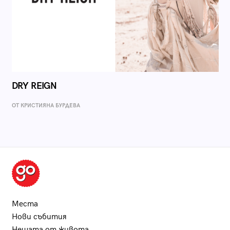
DRY REIGN
ОТ КРИСТИЯНА БУРДЕВА
Места
Нови събития
Нещата от живота