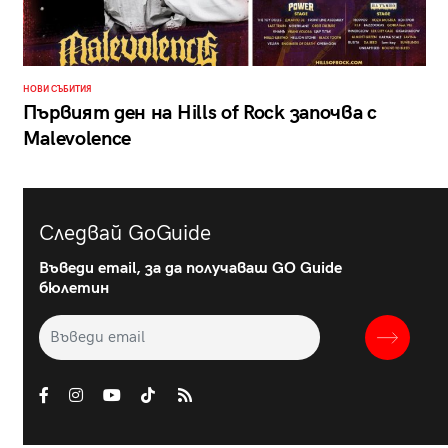
НОВИ СЪБИТИЯ
Първият ден на Hills of Rock започва с
Malevolence
Следвай GoGuide
Въведи email, за да получаваш GO Guide
бюлетин