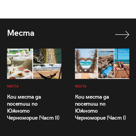
Места
МЕСТА
МЕСТА
Кои места да
Кои места да
посетиш по
посетиш по
Южното
Южното
Черноморие (Част II)
Черноморие (Част I)