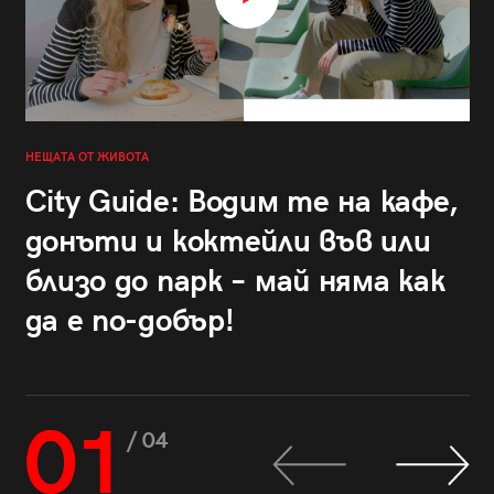
НЕЩАТА ОТ ЖИВОТА
City Guide: Водим те на кафе,
донъти и коктейли във или
близо до парк – май няма как
да е по-добър!
01
/ 04