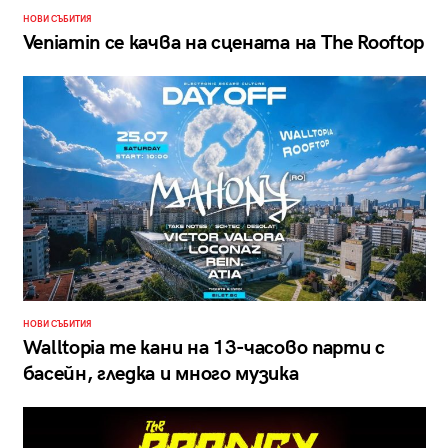
НОВИ СЪБИТИЯ
Veniamin се качва на сцената на The Rooftop
НОВИ СЪБИТИЯ
Walltopia те кани на 13-часово парти с
басейн, гледка и много музика