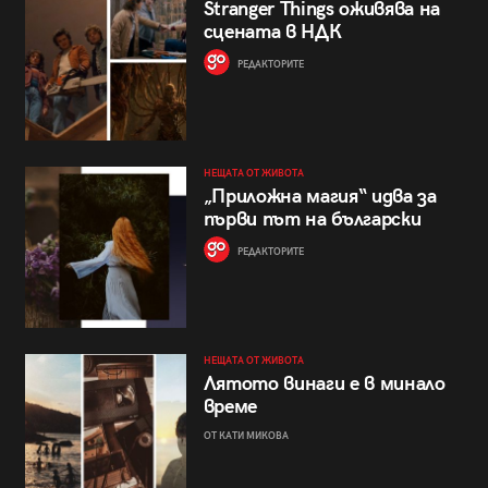
Stranger Things оживява на
сцената в НДК
РЕДАКТОРИТЕ
НЕЩАТА ОТ ЖИВОТА
„Приложна магия“ идва за
първи път на български
РЕДАКТОРИТЕ
НЕЩАТА ОТ ЖИВОТА
Лятото винаги е в минало
време
ОТ КАТИ МИКОВА