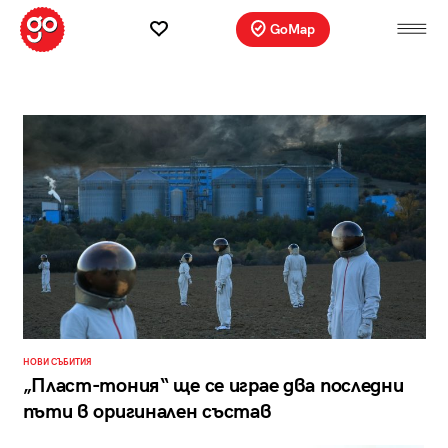
GoMap
НОВИ СЪБИТИЯ
„Пласт-тония“ ще се играе два последни
пъти в оригинален състав