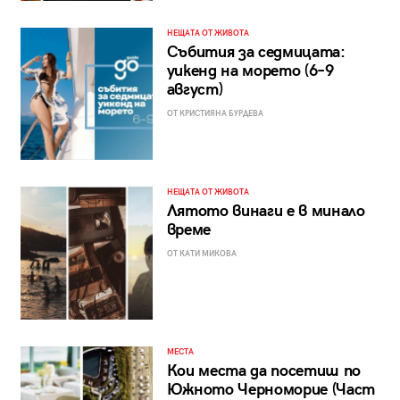
НЕЩАТА ОТ ЖИВОТА
Събития за седмицата:
уикенд на морето (6–9
август)
ОТ КРИСТИЯНА БУРДЕВА
НЕЩАТА ОТ ЖИВОТА
Лятото винаги е в минало
време
ОТ КАТИ МИКОВА
МЕСТА
Кои места да посетиш по
Южното Черноморие (Част