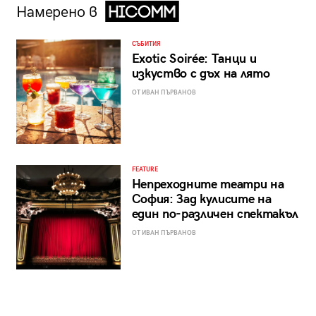
Намерено в
СЪБИТИЯ
Exotic Soirée: Танци и
изкуство с дъх на лято
ОТ ИВАН ПЪРВАНОВ
FEATURE
Непреходните театри на
София: Зад кулисите на
един по-различен спектакъл
ОТ ИВАН ПЪРВАНОВ