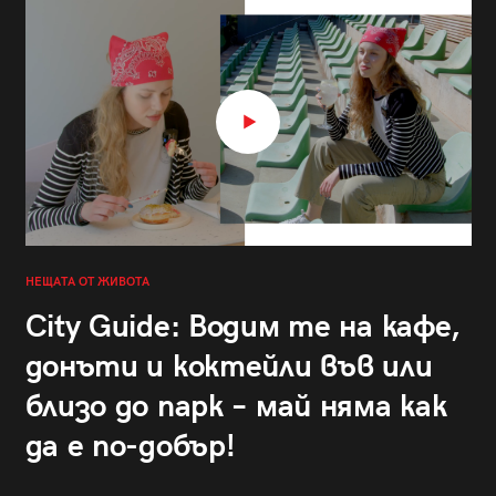
НЕЩАТА ОТ ЖИВОТА
City Guide: Водим те на кафе,
донъти и коктейли във или
близо до парк – май няма как
да е по-добър!