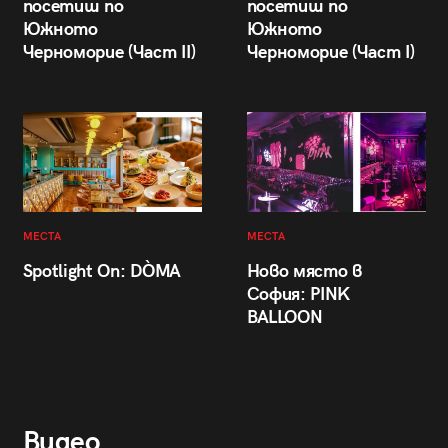
посетиш по
посетиш по
Южното
Южното
Черноморие (Част II)
Черноморие (Част I)
МЕСТА
МЕСТА
Spotlight On: DÒMA
Ново място в
София: PINK
BALLOON
Видео