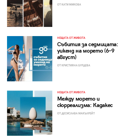
ОТ КАТИ МИКОВА
НЕЩАТА ОТ ЖИВОТА
Събития за седмицата:
уикенд на морето (6–9
август)
ОТ КРИСТИЯНА БУРДЕВА
НЕЩАТА ОТ ЖИВОТА
Между морето и
сюрреализма: Кадакес
ОТ ДЕСИСЛАВА МАКЪЛРЕЙТ