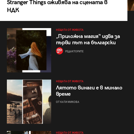
Stranger Things оживява на сцената в
НДК
НЕЩАТА ОТ ЖИВОТА
„Приложна магия“ идва за
първи път на български
РЕДАКТОРИТЕ
НЕЩАТА ОТ ЖИВОТА
Лятото винаги е в минало
време
ОТ КАТИ МИКОВА
НЕЩАТА ОТ ЖИВОТА