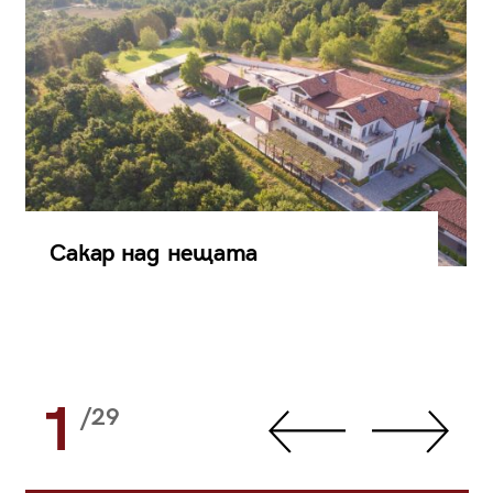
Сакар над нещата
1
/29