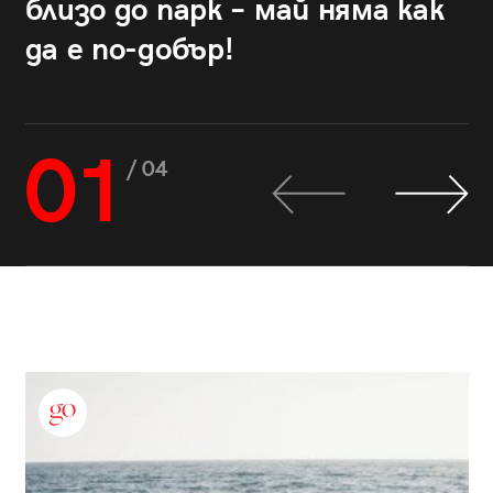
близо до парк – май няма как
да е по-добър!
01
/ 04