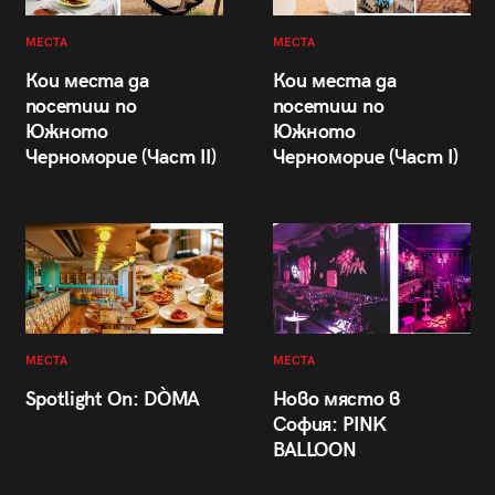
МЕСТА
МЕСТА
Кои места да
Кои места да
посетиш по
посетиш по
Южното
Южното
Черноморие (Част II)
Черноморие (Част I)
МЕСТА
МЕСТА
Spotlight On: DÒMA
Ново място в
София: PINK
BALLOON