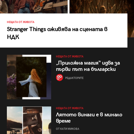
НЕЩАТА ОТ ЖИВОТА
Stranger Things оживява на сцената в
НДК
НЕЩАТА ОТ ЖИВОТА
„Приложна магия“ идва за
първи път на български
РЕДАКТОРИТЕ
НЕЩАТА ОТ ЖИВОТА
Лятото винаги е в минало
време
ОТ КАТИ МИКОВА