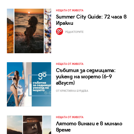
НЕЩАТА ОТ ЖИВОТА
Summer City Guide: 72 часа в
Иракли
РЕДАКТОРИТЕ
НЕЩАТА ОТ ЖИВОТА
Събития за седмицата:
уикенд на морето (6–9
август)
ОТ КРИСТИЯНА БУРДЕВА
НЕЩАТА ОТ ЖИВОТА
Лятото винаги е в минало
време