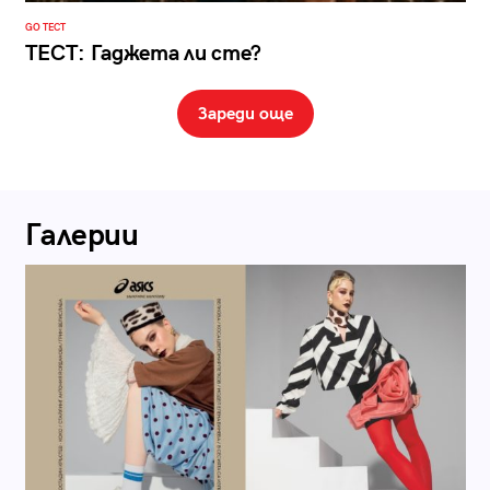
GO ТЕСТ
ТЕСТ: Гаджета ли сте?
Зареди още
Галерии