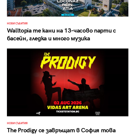
НОВИ СЪБИТИЯ
Walltopia те кани на 13-часово парти с
басейн, гледка и много музика
НОВИ СЪБИТИЯ
The Prodigy се завръщат в София това