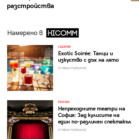
разстройства
Намерено в
СЪБИТИЯ
Exotic Soirée: Танци и
изкуство с дъх на лято
ОТ ИВАН ПЪРВАНОВ
FEATURE
Непреходните театри на
София: Зад кулисите на
един по-различен спектакъл
ОТ ИВАН ПЪРВАНОВ