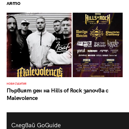
лято
НОВИ СЪБИТИЯ
Първият ден на Hills of Rock започва с
Malevolence
Следвай GoGuide