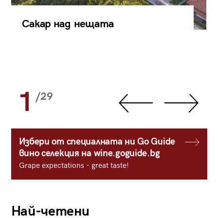
Сакар над нещата
1
/29
Избери от специалната ни Go Guide
вино селекция на wine.goguide.bg
Grape expectations - great taste!
Най-четени