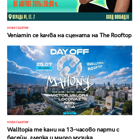
НОВИ СЪБИТИЯ
Veniamin се качва на сцената на The Rooftop
НОВИ СЪБИТИЯ
Walltopia те кани на 13-часово парти с
басейн, гледка и много музика