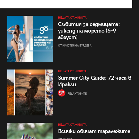
НЕЩАТА ОТ ЖИВОТА
Събития за седмицата:
уикенд на морето (6–9
август)
ОТ КРИСТИЯНА БУРДЕВА
НЕЩАТА ОТ ЖИВОТА
Summer City Guide: 72 часа в
Иракли
РЕДАКТОРИТЕ
НЕЩАТА ОТ ЖИВОТА
Всички обичат таралежите