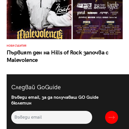
НОВИ СЪБИТИЯ
Първият ден на Hills of Rock започва с
Malevolence
Следвай GoGuide
Въведи email, за да получаваш GO Guide
бюлетин