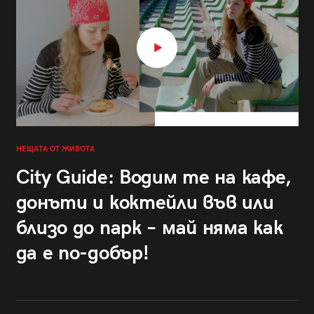
НЕЩАТА ОТ ЖИВОТА
City Guide: Водим те на кафе,
донъти и коктейли във или
близо до парк – май няма как
да е по-добър!