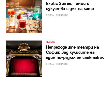
Exotic Soirée: Танци и
изкуство с дъх на лято
ОТ ИВАН ПЪРВАНОВ
FEATURE
Непреходните театри на
София: Зад кулисите на
един по-различен спектакъл
ОТ ИВАН ПЪРВАНОВ