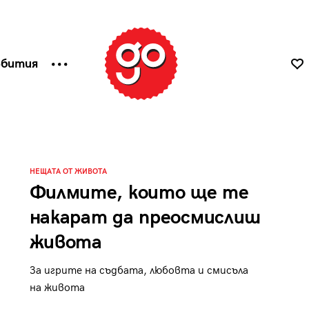
ъбития
НЕЩАТА ОТ ЖИВОТА
Филмите, които ще те
накарат да преосмислиш
живота
За игрите на съдбата, любовта и смисъла
на живота