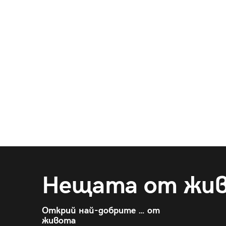
Нещата от жи
Открий най-добрите … от
живота