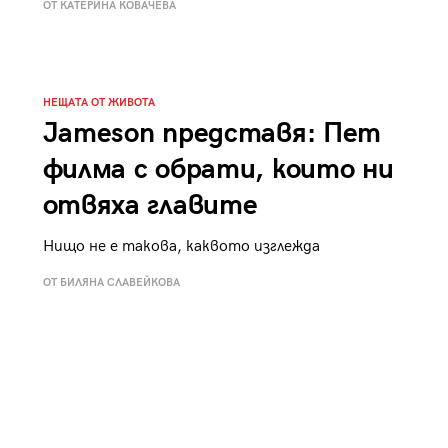
ОТ КАТЕРИНА КОВАЧЕВА
к
Tender is the Wine – Какво
чаша
се пие на Лазурния бряг
НЕЩАТА ОТ ЖИВОТА
Jameson представя: Пет
филма с обрати, които ни
29
/29
отвяха главите
Нищо не е такова, каквото изглежда
ОТ БИЛЯНА СЛАВЕЙКОВА