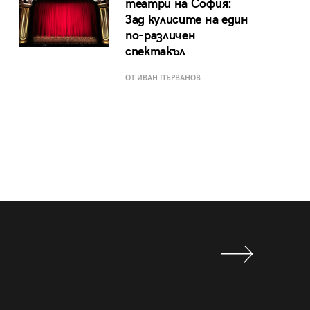
театри на София:
Зад кулисите на един
по-различен
спектакъл
ОТ ИВАН ПЪРВАНОВ