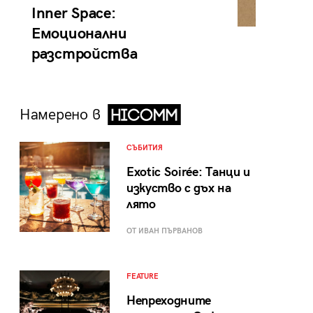
Inner Space:
Емоционални
разстройства
Намерено в
СЪБИТИЯ
Exotic Soirée: Танци и
изкуство с дъх на
лято
ОТ ИВАН ПЪРВАНОВ
FEATURE
Непреходните