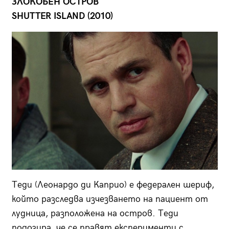
ЗЛОКОБЕН ОСТРОВ
SHUTTER ISLAND (2010)
Теди (Леонардо ди Каприо) е федерален шериф,
който разследва изчезването на пациент от
лудница, разположена на остров. Теди
подозира, че се правят експерименти с