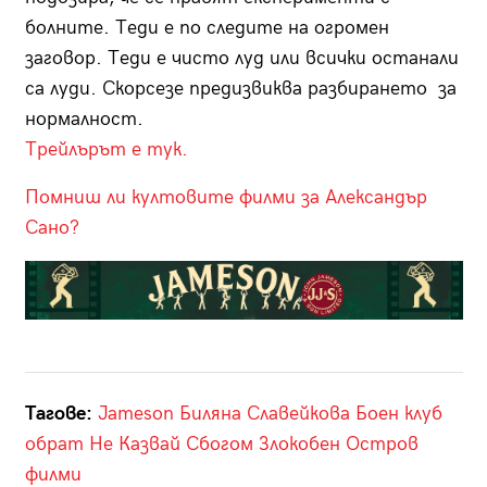
болните. Теди е по следите на огромен
заговор. Теди е чисто луд или всички останали
са луди. Скорсезе предизвиква разбирането за
нормалност.
Трейлърът е тук.
Помниш ли култовите филми за Александър
Сано?
Тагове:
Jameson
Биляна Славейкова
Боен клуб
обрат
Не Казвай Сбогом
Злокобен Остров
филми