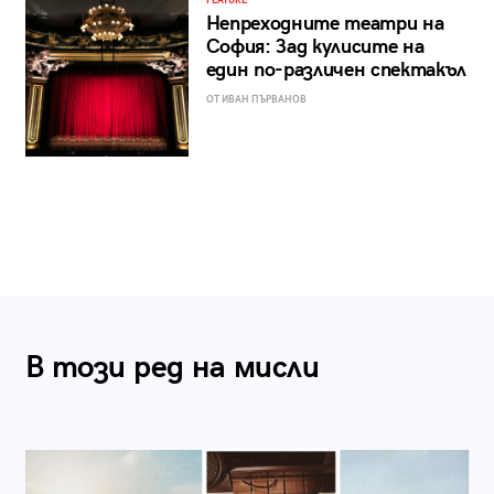
FEATURE
Непреходните театри на
София: Зад кулисите на
един по-различен спектакъл
ОТ ИВАН ПЪРВАНОВ
В този ред на мисли