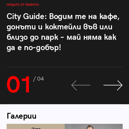
НЕЩАТА ОТ ЖИВОТА
City Guide: Водим те на кафе,
донъти и коктейли във или
близо до парк – май няма как
да е по-добър!
01
/ 04
Галерии