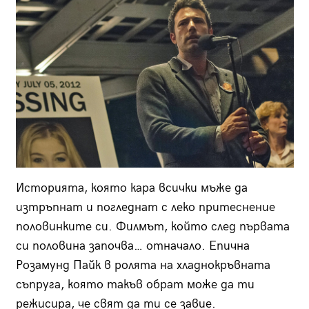
Историята, която кара всички мъже да
изтръпнат и погледнат с леко притеснение
половинките си. Филмът, който след първата
си половина започва… отначало. Епична
Розамунд Пайк в ролята на хладнокръвната
съпруга, която такъв обрат може да ти
режисира, че свят да ти се завие.