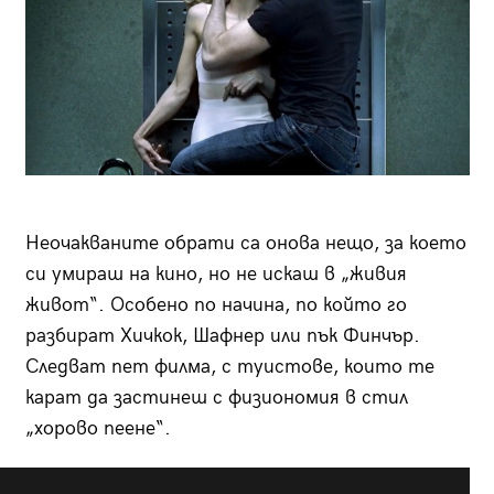
Неочакваните обрати са онова нещо, за което
си умираш на кино, но не искаш в „живия
живот“. Особено по начина, по който го
разбират Хичкок, Шафнер или пък Финчър.
Следват пет филма, с туистове, които те
карат да застинеш с физиономия в стил
„хорово пеене“.