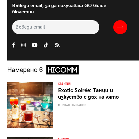
Въведи email, за да получаваш GO Guide
бюлетин
Намерено в
СЪБИТИЯ
Exotic Soirée: Танци и
изкуство с дъх на лято
ОТ ИВАН ПЪРВАНОВ