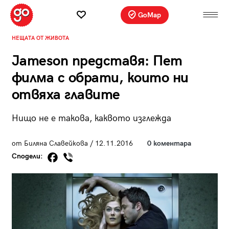
GoMap
НЕЩАТА ОТ ЖИВОТА
Jameson представя: Пет
филма с обрати, които ни
отвяха главите
Нищо не е такова, каквото изглежда
от Биляна Славейкова / 12.11.2016
0 коментара
Сподели: