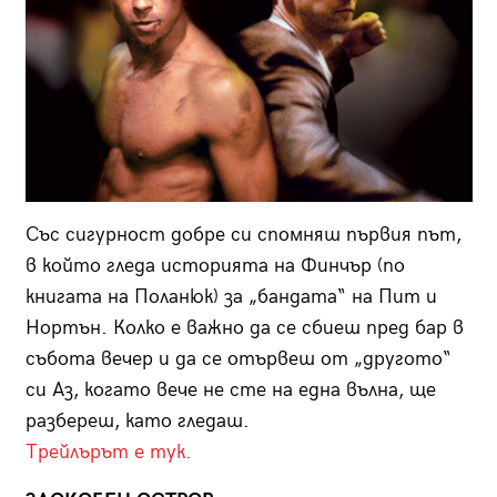
Със сигурност добре си спомняш първия път,
в който гледа историята на Финчър (по
книгата на Поланюк) за „бандата“ на Пит и
Нортън. Колко е важно да се сбиеш пред бар в
събота вечер и да се отървеш от „другото“
си Аз, когато вече не сте на една вълна, ще
разбереш, като гледаш.
Трейлърът е тук.