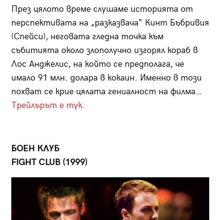
През цялото време слушаме историята от
перспективата на „разказвача“ Кинт Бъбривия
(Спейси), неговата гледна точка към
събитията около злополучно изгорял кораб в
Лос Анджелис, на който се предполага, че
имало 91 млн. долара в кокаин. Именно в този
похват се крие цялата гениалност на филма…
Трейлърът е тук.
БОЕН КЛУБ
FIGHT CLUB (1999)