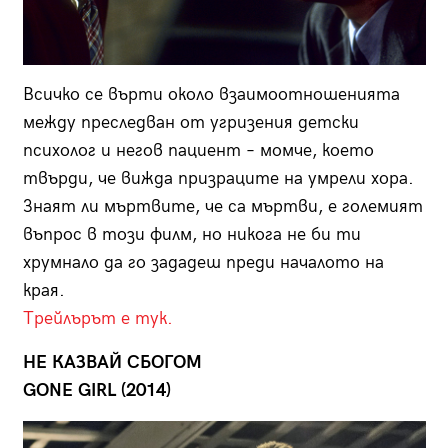
Всичко се върти около взаимоотношенията
между преследван от угризения детски
психолог и негов пациент – момче, което
твърди, че вижда призраците на умрели хора.
Знаят ли мъртвите, че са мъртви, е големият
въпрос в този филм, но никога не би ти
хрумнало да го зададеш преди началото на
края.
Трейлърът е тук.
НЕ КАЗВАЙ СБОГОМ
GONE GIRL (2014)