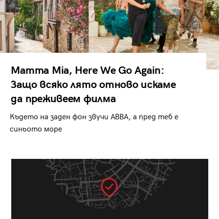
Mamma Mia, Here We Go Again:
Защо всяко лято отново искаме
да преживеем филма
Където на заден фон звучи ABBA, а пред теб е
синьото море