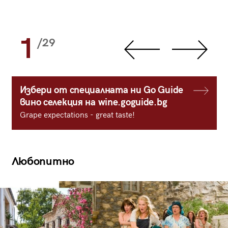
1
/29
Избери от специалната ни Go Guide
вино селекция на wine.goguide.bg
Grape expectations - great taste!
Любопитно